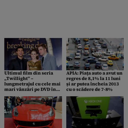
Ultimul film din seria
APIA: Piața auto a avut un
„Twillight” –
regres de 8,1% la 11 luni
lungmetrajul cu cele mai
și ar putea încheia 2013
mari vânzări pe DVD în
cu o scădere de 7-8%
2013