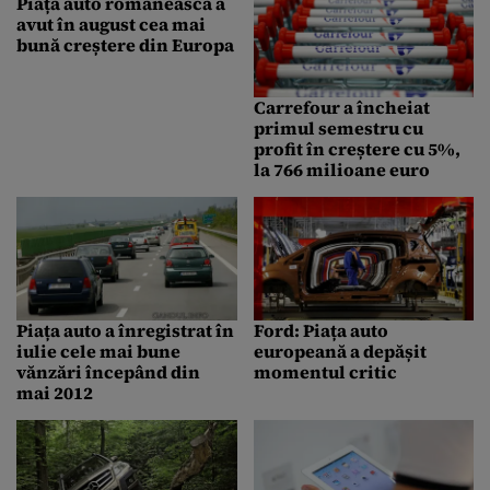
Piața auto românească a
avut în august cea mai
bună creștere din Europa
Carrefour a încheiat
primul semestru cu
profit în creștere cu 5%,
la 766 milioane euro
Piața auto a înregistrat în
Ford: Piața auto
iulie cele mai bune
europeană a depășit
vănzări începând din
momentul critic
mai 2012