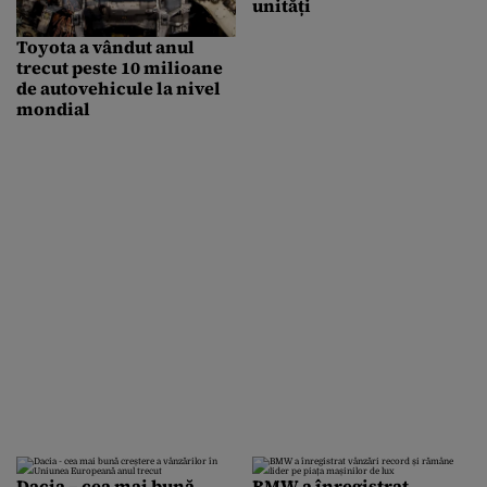
unități
Toyota a vândut anul
trecut peste 10 milioane
de autovehicule la nivel
mondial
Dacia – cea mai bună
BMW a înregistrat