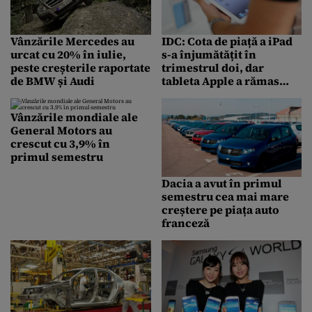
Vânzările Mercedes au
IDC: Cota de piață a iPad
urcat cu 20% în iulie,
s-a înjumătățit în
peste creșterile raportate
trimestrul doi, dar
de BMW și Audi
tableta Apple a rămas
lider
Vânzările mondiale ale
General Motors au
crescut cu 3,9% în
primul semestru
Dacia a avut în primul
semestru cea mai mare
creștere pe piața auto
franceză