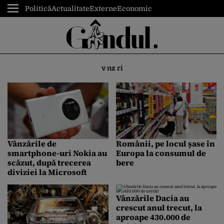
Politică
Actualitate
Externe
Economic
v nz ri
Vânzările de
Românii, pe locul șase în
smartphone-uri Nokia au
Europa la consumul de
scăzut, după trecerea
bere
diviziei la Microsoft
Vânzările Dacia au
crescut anul trecut, la
aproape 430.000 de