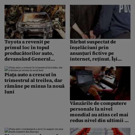
Toyota a revenit pe
Bărbat suspectat de
primul loc în topul
înșelăciuni prin
producătorilor auto,
anunțuri fictive pe
devansând General
internet, reținut. Își
Motors
convingea clienții să-i
trimită bani, apoi nu mai
Piața auto a crescut în
livra marfa
trimestrul al treilea, dar
rămâne pe minus la nouă
luni
Vânzările de computere
personale la nivel
mondial au atins cel mai
redus nivel din ultimii 5
ani