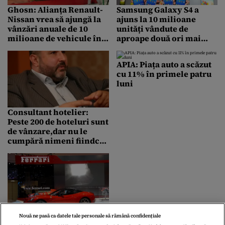
Ghosn: Alianța Renault-
Samsung Galaxy S4 a
Nissan vrea să ajungă la
ajuns la 10 milioane
vânzări anuale de 10
unități vândute de
milioane de vehicule în
aproape două ori mai
2017
repede decât S III
APIA: Piața auto a scăzut
cu 11% în primele patru
luni
Consultant hotelier:
Peste 200 de hoteluri sunt
de vânzare,dar nu le
cumpără nimeni fiindcă
sunt „strâmb croite”
Motivul pentru care
Nouă ne pasă ca datele tale personale să rămână confidențiale
Ferrari a hotărât să