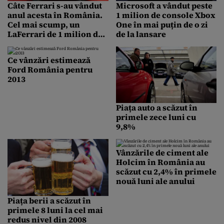
Câte Ferrari s-au vândut
Microsoft a vândut peste
anul acesta în România.
1 milion de console Xbox
Cel mai scump, un
One în mai puțin de o zi
LaFerrari de 1 milion de
de la lansare
euro
Ce vânzări estimează
Ford România pentru
2013
Piața auto a scăzut în
primele zece luni cu
9,8%
Vânzările de ciment ale
Holcim în România au
scăzut cu 2,4% în primele
nouă luni ale anului
Piața berii a scăzut în
primele 8 luni la cel mai
redus nivel din 2008