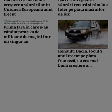
creștere a vânzărilor în
vânzări record și rămâne
Uniunea Europeană anul
lider pe piața mașinilor
trecut
de lux
Prima țară în care s-au
vândut peste 20 de
milioane de mașini într-
un singur an
Renault: Dacia, locul 5
anul trecut pe piața
franceză, cu cea mai
bună creștere a
vânzărilor