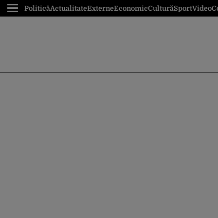
Politică
Actualitate
Externe
Economic
Cultură
Sport
Video
C