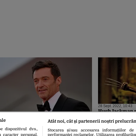
28 Sept. 2022, 10:43
Hugh Jackman r
ecrane cu unul d
ale
Atât noi, cât și partenerii noștri prelucră
emblematice, 
 dispozitivul dvs.,
Stocarea și/sau accesarea informațiilor de
u caracter personal.
performanței reclamelor. Utilizarea profilurilo