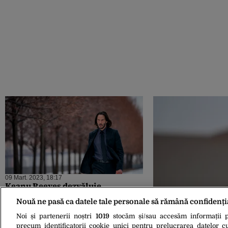
09 Mart. 2023, 18:17
Keanu Reeves dezvăluie
personajul din franciza ”X-MEN”
Nouă ne pasă ca datele tale personale să rămână confidenți
pe care și-a dorit întotdeauna să îl
joace
Noi și partenerii noștri
1019
stocăm și/sau accesăm informații pe
precum identificatorii cookie unici pentru prelucrarea datelor c