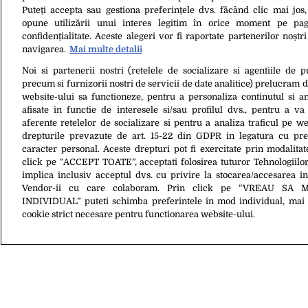
25 Feb. 2023, 11:39
HUGH JACKMAN spun
Puteți accepta sau gestiona preferințele dvs. făcând clic mai jos,
care i le-au impus 
opune utilizării unui interes legitim în orice moment pe pag
confidențialitate. Aceste alegeri vor fi raportate partenerilor noștr
navigarea.
Mai multe detalii
25 Iul. 2013, 16:54
Hugh Jackman: Fac
Noi si partenerii nostri (retelele de socializare si agentiile de p
precum si furnizorii nostri de servicii de date analitice) prelucram 
website-ului sa functioneze, pentru a personaliza continutul si an
afisate in functie de interesele si/sau profilul dvs., pentru a va 
aferente retelelor de socializare si pentru a analiza traficul pe we
drepturile prevazute de art. 15-22 din GDPR in legatura cu pre
caracter personal. Aceste drepturi pot fi exercitate prin modalita
28 Apr. 2014, 16:32
click pe “ACCEPT TOATE”, acceptati folosirea tuturor Tehnologiilor
Wolverine, asasinat de scenariștii
implica inclusiv acceptul dvs. cu privire la stocarea/accesarea in
Marvel
Vendor-ii cu care colaboram. Prin click pe “VREAU SA 
INDIVIDUAL” puteti schimba preferintele in mod individual, mai 
cookie strict necesare pentru functionarea website-ului.
Despre Noi
Contact
Ec
Citarea se poate face în limita a 250 de semne. Nici o instituţie sau