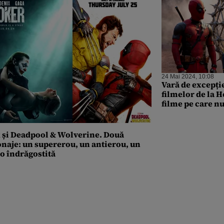
24 Mai 2024, 10:08
Vară de excepți
filmelor de la 
filme pe care nu
ratezi. S-au vân
de bilete
x și Deadpool & Wolverine. Două
naje: un supererou, un antierou, un
 o îndrăgostită