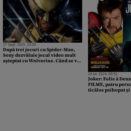
27 Sept. 2025, 23:00
După trei jocuri cu Spider-Man,
Sony dezvăluie jocul video mult
așteptat cu Wolverine. Când se va
lansa primul joc din franciza X-
Men
24 Iul. 2024, 00:52
Joker: Folie à Deu
FILME, patru perso
ticălos psihopat și