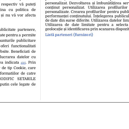
personalizat. Dezvoltarea și îmbunătățirea serv
e că „răcnetele și mârâiturile” pe
 respectiv vă puteți
conținut personalizat. Utilizarea profilurilor
rolul lui Wolverine i-au afectat vocea
ina cu politica de
personalizate. Crearea profilurilor pentru publ
i și nu vă vor afecta
performanței conținutului. Înțelegerea publiculu
de date din surse diferite. Utilizarea datelor lim
Utilizarea de date limitate pentru a selecta
geolocație și identificarea prin scanarea dispozit
 sex îmbrăcat ca Wolverine
ublicitate partenere,
Listă parteneri (furnizori)
date pentru a permite
unturile publicitare
oferi functionalitati
bsite. Beneficiati de
lucrarea datelor cu
tea indicata
. Prin
aici
17 Iul. 2013, 16:30
 de tip Cookie, care
Filmul „Wolverin
formatiilor de catre
pe marile ecran
MODIFIC SETARILE
TRAILER
putin cele legate de
hipa Editorială
Politica De Cookies
Politica De Confidențialita
copyright © 2026
 persoană (site-uri, instituţii mass-media, firme de monitorizare) nu poate repr
Decizia ONJN nr. 1598/16.09.2021. Jocurile de noroc sunt interzise minorilor