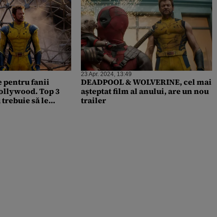
23 Apr. 2024, 13:49
e pentru fanii
DEADPOOL & WOLVERINE, cel mai
Hollywood. Top 3
așteptat film al anului, are un nou
 trebuie să le
trailer
dut deja sute de mii