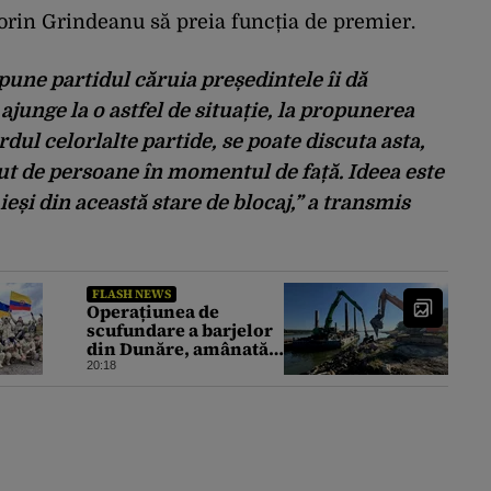
orin Grindeanu să preia funcția de premier.
une partidul căruia președintele îi dă
 ajunge la o astfel de situație, la propunerea
dul celorlalte partide, se poate discuta asta,
ut de persoane în momentul de față. Ideea este
ieși din această stare de blocaj,” a transmis
FLASH NEWS
Operațiunea de
scufundare a barjelor
din Dunăre, amânată
din nou. Ce au anunțat
20:18
Apele Române