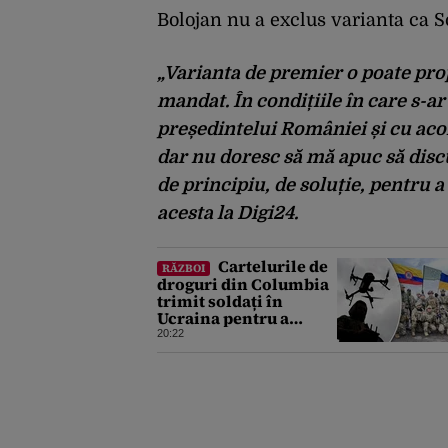
Bolojan nu a exclus varianta ca S
„Varianta de premier o poate prop
mandat. În condițiile în care s-ar
președintelui României și cu acor
dar nu doresc să mă apuc să disc
de principiu, de soluție, pentru a 
acesta la Digi24.
Cartelurile de
RĂZBOI
droguri din Columbia
trimit soldați în
Ucraina pentru a
dobândi experiență în
20:22
operarea dronelor