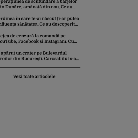
dronelor
perațiunea de scufundare a barjelor
in Dunăre, amânată din nou. Ce au
nunțat Apele Române
rdinea în care te-ai născut ți-ar putea
nfluența sănătatea. Ce au descoperit
ercetătorii
ețea de cenzură la comandă pe
ouTube, Facebook și Instagram. Cum
e încearcă reducerea la tăcere a
nvestigațiilor de presă de pe social
 apărut un crater pe Bulevardul
edia
roilor din București. Carosabilul s-a
urpat
Vezi toate articolele