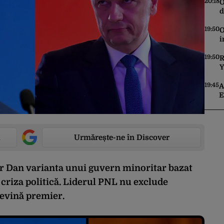
20:18
O
d
a
19:50
O
i
c
19:50
R
Y
s
i
19:45
A
m
E
s
Urmărește-ne în Discover
or Dan varianta unui guvern minoritar bazat
 criza politică. Liderul PNL nu exclude
devină premier.