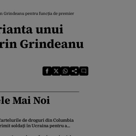
in Grindeanu pentru funcția de premier
rianta unui
orin Grindeanu
le Mai Noi
Cartelurile de droguri din Columbia
rimit soldați în Ucraina pentru a
dobândi experiență în operarea