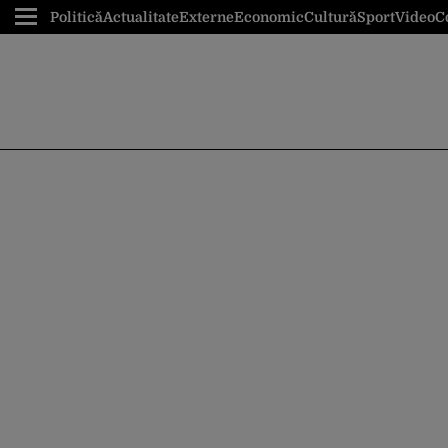
Politică
Actualitate
Externe
Economic
Cultură
Sport
Video
C