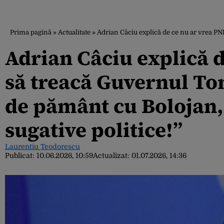
Prima pagină
»
Actualitate
»
Adrian Câciu explică de ce nu ar vrea PNL
Adrian Câciu explică d
să treacă Guvernul To
de pământ cu Bolojan, c
sugative politice!”
Laurentiu Teodorescu
Publicat:
10.06.2026, 10:59
Actualizat:
01.07.2026, 14:36