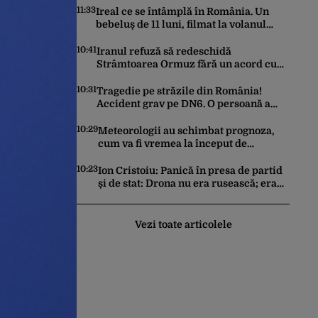
11:33
Ireal ce se întâmplă în România. Un
bebeluș de 11 luni, filmat la volanul
unei mașini
10:41
Iranul refuză să redeschidă
Strâmtoarea Ormuz fără un acord cu
SUA. Ce condiții pune Teheranul
10:31
Tragedie pe străzile din România!
Accident grav pe DN6. O persoană a
murit
10:29
Meteorologii au schimbat prognoza,
cum va fi vremea la început de
săptămână. ANM, informații de ultimă
oră pentru Gândul
10:23
Ion Cristoiu: Panică în presa de partid
și de stat: Drona nu era rusească; era
ucraineană!
Vezi toate articolele