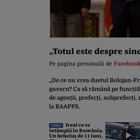
„Totul este despre sin
Pe pagina personală de
Facebook
„De ce nu vrea duetul Bolojan-Fr
guvern? Ca să rămână pe funcțiile 
de agenții, prefecți, subprefecți
la RAAPPS.
Ireal ce se
VIDEO
întâmplă în România.
Un bebeluș de 11 luni,