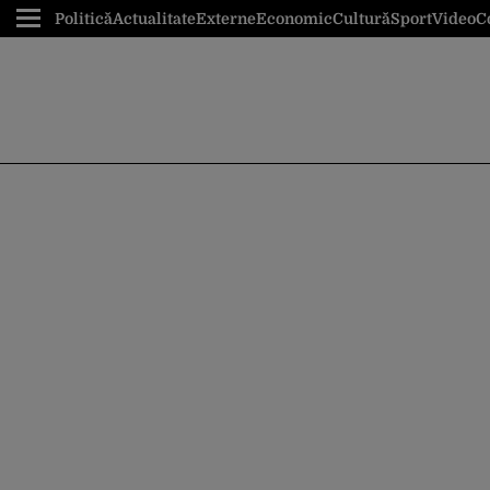
Politică
Actualitate
Externe
Economic
Cultură
Sport
Video
C