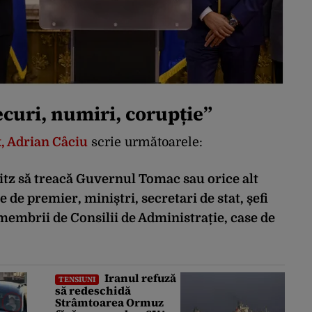
ecuri, numiri, corupție”
, Adrian Câciu
scrie următoarele:
itz să treacă Guvernul Tomac sau orice alt
de premier, miniștri, secretari de stat, șefi
, membrii de Consilii de Administrație, case de
Iranul refuză
TENSIUNI
să redeschidă
Strâmtoarea Ormuz