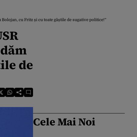
ojan, cu Fritz și cu toate găștile de sugative politice!”
 USR
ă dăm
ile de
Cele Mai Noi