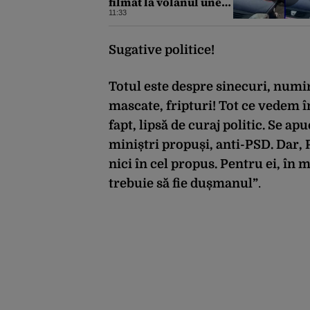
filmat la volanul unei
mașini
11:33
Sugative politice!
Totul este despre sinecuri, numiri
mascate, fripturi! Tot ce vedem în 
fapt, lipsă de curaj politic. Se a
miniștri propuși, anti-PSD. Dar, 
nici în cel propus. Pentru ei, în 
trebuie să fie dușmanul”
.