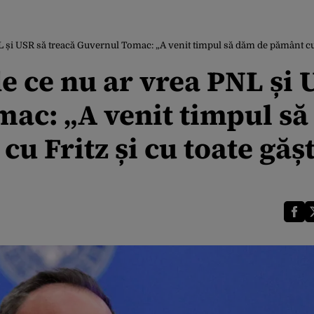
 și USR să treacă Guvernul Tomac: „A venit timpul să dăm de pământ cu Bol
e ce nu ar vrea PNL și
mac: „A venit timpul s
u Fritz și cu toate gășt