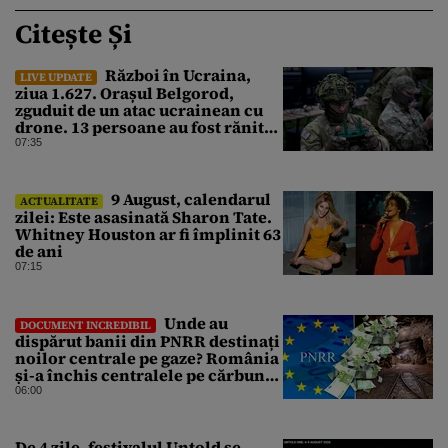
Citește Și
Război în Ucraina,
LIVE UPDATE
ziua 1.627. Orașul Belgorod,
zguduit de un atac ucrainean cu
drone. 13 persoane au fost rănite
și mai multe clădiri, incendiate
07:35
9 August, calendarul
ACTUALITATE
zilei: Este asasinată Sharon Tate.
Whitney Houston ar fi împlinit 63
de ani
07:15
Unde au
DOCUMENT INCREDIBIL
dispărut banii din PNRR destinați
noilor centrale pe gaze? România
și-a închis centralele pe cărbune
în ritm galopant, dar nu a pus
06:00
nimic în loc. 20 milioane de euro
s-au dus pe apa sâmbetei
De 4 zile, festivalul Untold se