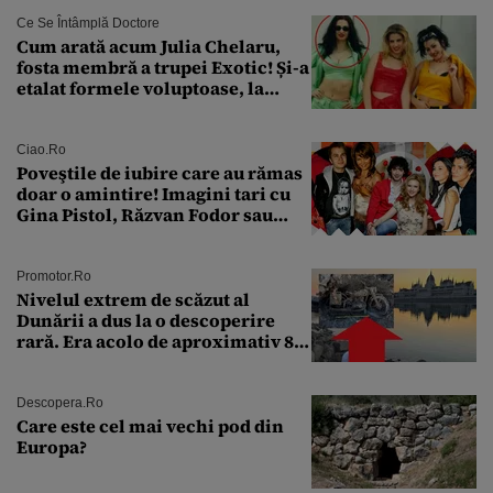
Ce Se Întâmplă Doctore
Cum arată acum Julia Chelaru,
fosta membră a trupei Exotic! Și-a
etalat formele voluptoase, la
aproape 50 de ani
Ciao.ro
Poveştile de iubire care au rămas
doar o amintire! Imagini tari cu
Gina Pistol, Răzvan Fodor sau
Andra Măruţă şi foştii parteneri
Promotor.ro
Nivelul extrem de scăzut al
Dunării a dus la o descoperire
rară. Era acolo de aproximativ 80
de ani
Descopera.ro
Care este cel mai vechi pod din
Europa?