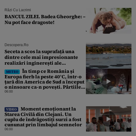
Râzi Cu Lacrimi
BANCUL ZILEI. Badea Gheorghe: –
Nu pot face dragoste!
Descopera.ro
Seceta a scos la suprafață una
dintre cele mai impresionante
realizări inginerești ale
Imperiului Roman
În timp ce România și
METEO
Europa fierb la peste 40°C, într-o
țară din America de Sud a început
o ninsoare ca-n povești. Pârtiile
s-au umplut de schiori
06:00
Moment emoționant la
VIDEO
Starea Civilă din Clejani. Un
cuplu de îndrăgostiți surzi a fost
cununat prin limbajul semnelor
06:00