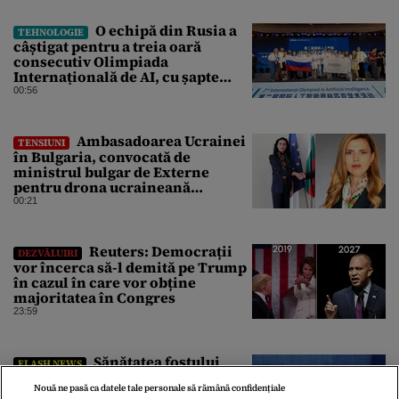
O echipă din Rusia a
TEHNOLOGIE
câștigat pentru a treia oară
consecutiv Olimpiada
Internațională de AI, cu șapte
medalii din aur și una de bronz
00:56
Ambasadoarea Ucrainei
TENSIUNI
în Bulgaria, convocată de
ministrul bulgar de Externe
pentru drona ucraineană
prăbușită în apropierea
00:21
infrastructurii critice
Reuters: Democrații
DEZVĂLUIRI
vor încerca să-l demită pe Trump
în cazul în care vor obține
majoritatea în Congres
23:59
Sănătatea fostului
FLASH NEWS
președinte american Joe Biden se
Nouă ne pasă ca datele tale personale să rămână confidențiale
deteriorează rapid. Cancerul de