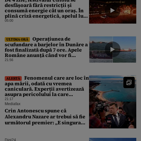
desfășoară fără restricții și
consumă energie cât un oraș. În
plină criză energetică, apelul lui
Bolojan de economisire a
05:00
energiei nu s-a auzit la Cluj, în
orașul condus de colegul de
partid, Emil Boc
Operațiunea de
ULTIMA ORĂ
scufundare a barjelor în Dunăre a
fost finalizată după 7 ore. Apele
Române anunță când vor fi
simțite efectele
21:56
Fenomenul care are loc în
ALERTĂ
apa mării, odată cu vremea
caniculară. Experții avertizează
asupra pericolului la care
oamenii pot fi expuși
21:17
Mediafax
Crin Antonescu spune că
Alexandru Nazare ar trebui să fie
următorul premier: „E singura
soluție”
Digi24