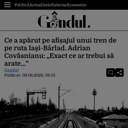
Politică
Actualitate
Externe
Economic
Ce a apărut pe afișajul unui tren de
pe ruta Iași-Bârlad. Adrian
Covăsnianu: „Exact ce ar trebui să
arate…”
Gandul
Publicat:
08.06.2026, 08:01