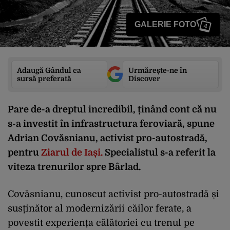
GALERIE FOTO
4
Adaugă Gândul ca
Urmărește-ne în
sursă preferată
Discover
Pare de-a dreptul incredibil, ținând cont că nu
s-a investit în infrastructura feroviară, spune
Adrian Covăsnianu, activist pro-autostradă,
pentru
Ziarul de Iași.
Specialistul s-a referit la
viteza trenurilor spre Bârlad.
Covăsnianu, cunoscut activist pro-autostradă și
susținător al modernizării căilor ferate, a
povestit experiența călătoriei cu trenul pe