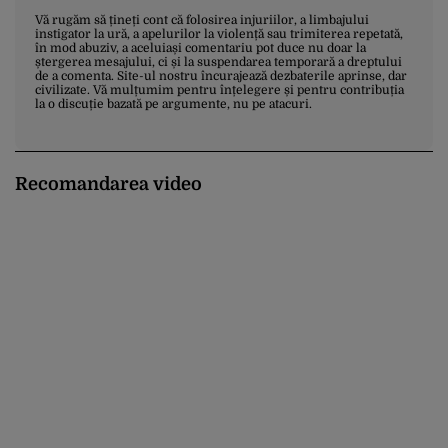
Vă rugăm să țineți cont că folosirea injuriilor, a limbajului
instigator la ură, a apelurilor la violență sau trimiterea repetată,
în mod abuziv, a aceluiași comentariu pot duce nu doar la
ștergerea mesajului, ci și la suspendarea temporară a dreptului
de a comenta. Site-ul nostru încurajează dezbaterile aprinse, dar
civilizate. Vă mulțumim pentru înțelegere și pentru contribuția
la o discuție bazată pe argumente, nu pe atacuri.
Recomandarea video