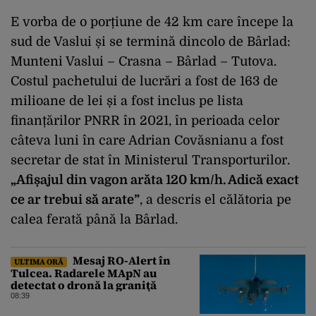
E vorba de o porțiune de 42 km care începe la
sud de Vaslui și se termină dincolo de Bârlad:
Munteni Vaslui – Crasna – Bârlad – Tutova.
Costul pachetului de lucrări a fost de 163 de
milioane de lei și a fost inclus pe lista
finanțărilor PNRR în 2021, în perioada celor
câteva luni în care Adrian Covăsnianu a fost
secretar de stat în Ministerul Transporturilor.
„Afișajul din vagon arăta 120 km/h. Adică exact
ce ar trebui să arate”
, a descris el călătoria pe
calea ferată până la Bârlad.
Mesaj RO-Alert în
ULTIMA ORĂ
Tulcea. Radarele MApN au
detectat o dronă la graniţă
08:39