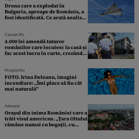
Drona care a explodat în
Bulgaria, aproape de România, a
fost identificată. Ce arată analiza
preliminară a epavei
Cancan.ro
4.000 lei amendă tuturor
românilor care locuiesc la casă și
fac acest lucru în curte, crezând
că nu îi vede nimeni
Prosport.ro
FOTO. Irina Deleanu, imagini
incendiare: „Îmi place să fiu cât
mai naturală”
Adevarul
Orașul din inima României care a
trăit visul american. „Țara Oltului
rămâne numai cu bogații, cu
babele, cu moșnegii și cu
sărăntocii”