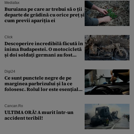
Mediafax
Buruiana pe care ar trebui să o ții
departe de grădină cu orice preț și
cum previi apariția ei
Click
Descoperire incredibilă făcută în
inima Budapestei. O motocicletă
și doi soldați germani au fost
găsiți în Dunăre
Digi24
Ce sunt punctele negre de pe
marginea parbrizului și la ce
folosesc. Rolul lor este esențial
pentru siguranța mașinii
Cancan.ro
ULTIMA ORĂ! A murit într-un
accident teribil!