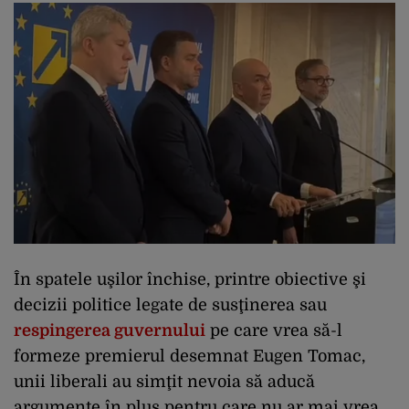
În spatele uşilor închise, printre obiective şi
decizii politice legate de susţinerea sau
respingerea guvernului
pe care vrea să-l
formeze premierul desemnat Eugen Tomac,
unii liberali au simţit nevoia să aducă
argumente în plus pentru care nu ar mai vrea