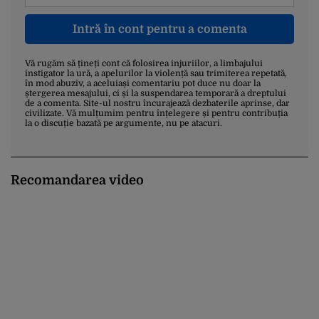
Intră în cont pentru a comenta
Vă rugăm să țineți cont că folosirea injuriilor, a limbajului
instigator la ură, a apelurilor la violență sau trimiterea repetată,
în mod abuziv, a aceluiași comentariu pot duce nu doar la
ștergerea mesajului, ci și la suspendarea temporară a dreptului
de a comenta. Site-ul nostru încurajează dezbaterile aprinse, dar
civilizate. Vă mulțumim pentru înțelegere și pentru contribuția
la o discuție bazată pe argumente, nu pe atacuri.
Recomandarea video