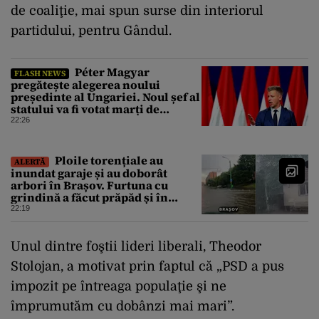
de coaliţie, mai spun surse din interiorul
partidului, pentru Gândul.
Péter Magyar
FLASH NEWS
pregătește alegerea noului
președinte al Ungariei. Noul șef al
statului va fi votat marți de
Parlament
22:26
Ploile torențiale au
ALERTĂ
inundat garaje și au doborât
arbori în Brașov. Furtuna cu
grindină a făcut prăpăd și în
Bihor
22:19
Unul dintre foştii lideri liberali, Theodor
Stolojan, a motivat prin faptul că „PSD a pus
impozit pe întreaga populaţie şi ne
împrumutăm cu dobânzi mai mari”.