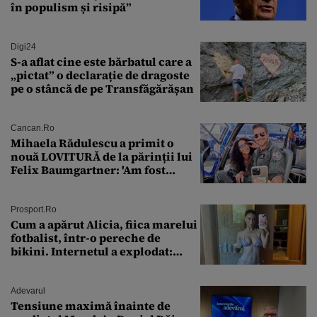
în populism și risipă”
Digi24
S-a aflat cine este bărbatul care a
„pictat” o declarație de dragoste
pe o stâncă de pe Transfăgărășan
Cancan.ro
Mihaela Rădulescu a primit o
nouă LOVITURĂ de la părinții lui
Felix Baumgartner: 'Am fost
ȘTEARSĂ complet din
Prosport.ro
Cum a apărut Alicia, fiica marelui
fotbalist, într-o pereche de
bikini. Internetul a explodat:
„Zeiță superbă!”
Adevarul
Tensiune maximă înainte de