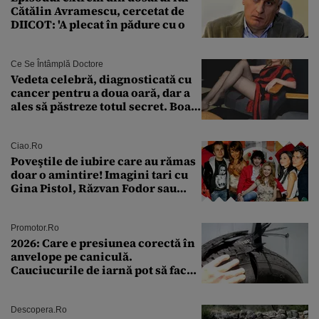
Cătălin Avramescu, cercetat de
DIICOT: 'A plecat în pădure cu o
Ce Se Întâmplă Doctore
Vedeta celebră, diagnosticată cu
cancer pentru a doua oară, dar a
ales să păstreze totul secret. Boala
a fost descoperită la un control de
rutină
Ciao.ro
Poveştile de iubire care au rămas
doar o amintire! Imagini tari cu
Gina Pistol, Răzvan Fodor sau
Andra Măruţă şi foştii parteneri
Promotor.ro
2026: Care e presiunea corectă în
anvelope pe caniculă.
Cauciucurile de iarnă pot să facă
explozie la peste 40°C?
Descopera.ro