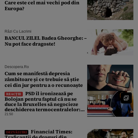
Care este cel mai vechi pod din
Europa?
Râzi Cu Lacrimi
BANCUL ZILEI. Badea Gheorghe: –
Nu pot face dragoste!
Descopera.ro
Cum se manifestă depresia
zâmbitoare și ce trebuie să știe
cei din jur pentru a o recunoaște
PSD îl ironizează pe
REACȚIE
Bolojan pentru faptul că nu se
duce la Bruxelles să negocieze
deschiderea termocentralelor:
„Pentru că a dat afară
21:50
translatorii”
Financial Times:
DEZVĂLUIRI
Traficanții de droguri din