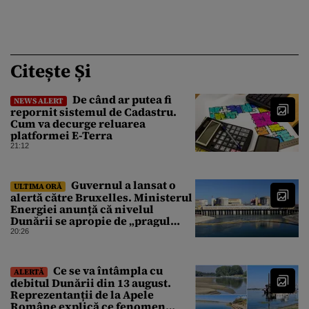
Citește Și
De când ar putea fi
NEWS ALERT
repornit sistemul de Cadastru.
Cum va decurge reluarea
platformei E-Terra
21:12
Guvernul a lansat o
ULTIMA ORĂ
alertă către Bruxelles. Ministerul
Energiei anunță că nivelul
Dunării se apropie de „pragul
critic”, iar centrala de la
20:26
Cernavodă s-ar putea opri
Ce se va întâmpla cu
ALERTĂ
debitul Dunării din 13 august.
Reprezentanții de la Apele
Române explică ce fenomen