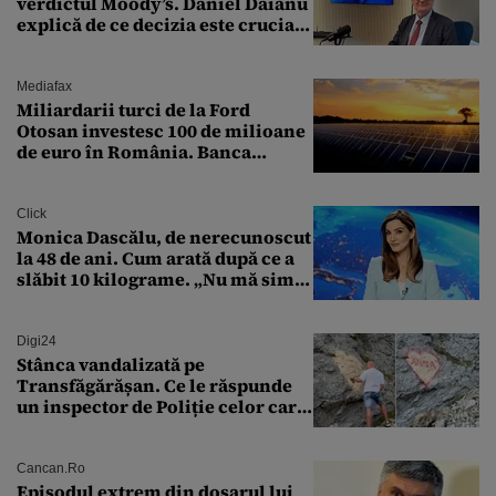
verdictul Moody’s. Daniel Dăianu
explică de ce decizia este crucială
pentru economia României
Mediafax
Miliardarii turci de la Ford
Otosan investesc 100 de milioane
de euro în România. Banca
Transilvania le acordă o
finanțare uriașă
Click
Monica Dascălu, de nerecunoscut
la 48 de ani. Cum arată după ce a
slăbit 10 kilograme. „Nu mă simt
bine în această perioadă”
Digi24
Stânca vandalizată pe
Transfăgărășan. Ce le răspunde
un inspector de Poliție celor care
întreabă: „Dar ce a făcut?”
Cancan.ro
Episodul extrem din dosarul lui