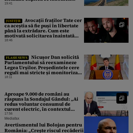
urmează
19:41
Avocații fraților Tate cer
JUSTIȚIE
ca aceștia să fie puși în libertate
până la extrădare. Cum este
motivată solicitarea înaintată
instanței
18:46
Nicuşor Dan solicită
FLASH NEWS
Parlamentului să reexamineze
Legea Urşilor. Președintele cere
reguli mai stricte și monitorizare
în timp real
18:11
Aproape 9.000 de români au
răspuns la Sondajul Gândul: „Ai
redus voluntar consumul de
curent electric, în contextul
crizei energetice?” Rezultatul a
17:56
fost o surpriză
Mediafax
Avertismentul lui Bolojan pentru
România: „Crește riscul recăderii