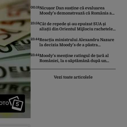
trimis la reeducare
00:18
Nicușor Dan susține că evaluarea
Moody’s demonstrează că România a
făcut pașii necesari pentru a menține
încrederea investitorilor: „Totuși,
23:58
Cât de repede și-au epuizat SUA și
perspectiva rămâne rezervată”
aliații din Orientul Mijlociu rachetele
în conflictul cu Iranul
23:44
Reacția ministrului Alexandru Nazare
la decizia Moody’s de a păstra
România recomandată investitorilor:
„Este un răgaz, dar în niciun caz un
23:44
Moody’s menține ratingul de țară al
motiv de relaxare”
României, la o săptămână după un
raport similar al agenției Fitch. Lipsa
unui guvern cu puteri depline,
principala vulnerabilitate din raport
Vezi toate articolele
5
FOTO