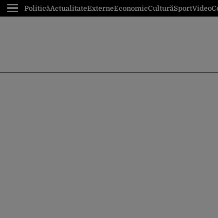
Politică
Actualitate
Externe
Economic
Cultură
Sport
Video
C