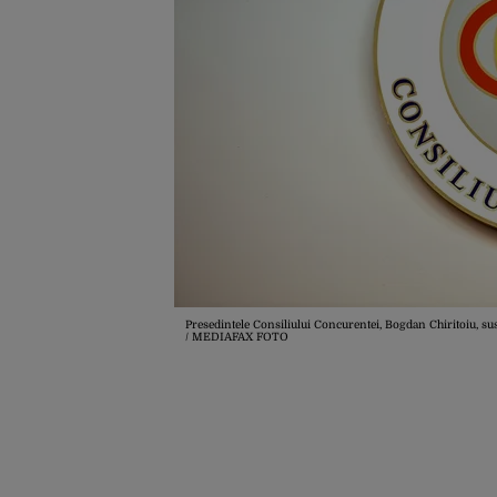
Presedintele Consiliului Concurentei, Bogdan Chiritoiu, s
/ MEDIAFAX FOTO