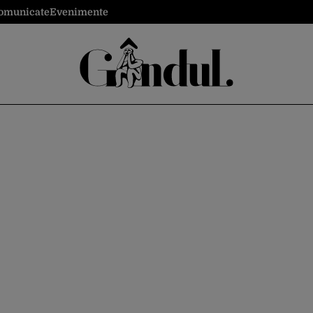
omunicate
Evenimente