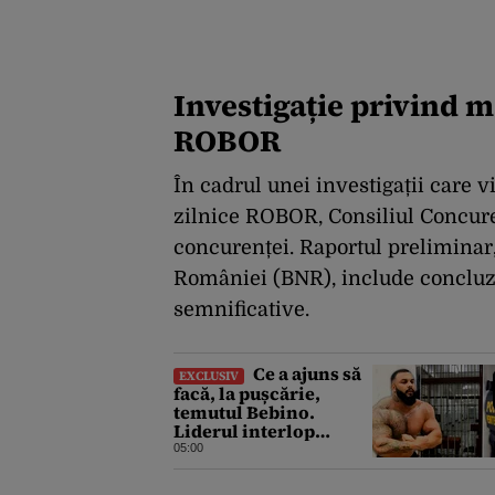
Investigație privind m
ROBOR
În cadrul unei investigații care v
zilnice ROBOR, Consiliul Concurenț
concurenței. Raportul preliminar,
României (BNR), include concluzi
semnificative.
Ce a ajuns să
EXCLUSIV
facă, la pușcărie,
temutul Bebino.
Liderul interlop
bucureștean, trimis la
05:00
reeducare