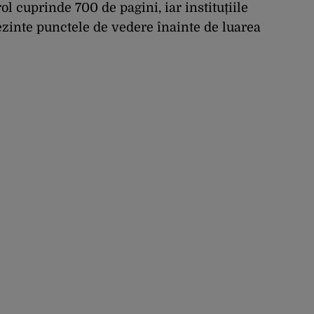
investitorilor: „Totuși,
rol cuprinde 700 de pagini, iar instituțiile
perspectiva rămâne
rezinte punctele de vedere înainte de luarea
rezervată”