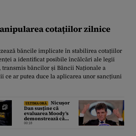
anipularea cotațiilor zilnice
izează băncile implicate în stabilirea cotațiilor
ei a identificat posibile încălcări ale legii
 transmis băncilor și Băncii Naționale a
i ce ar putea duce la aplicarea unor sancțiuni
Nicușor
ULTIMA ORĂ
Dan susține că
evaluarea Moody’s
demonstrează că
România a făcut pașii
00:18
necesari pentru a
menține încrederea