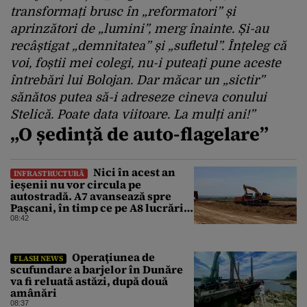
transformați brusc în „reformatori” și
aprinzători de „lumini”, merg înainte. Și-au
recâștigat „demnitatea” și „sufletul”. Înțeleg că
voi, foștii mei colegi, nu-i puteați pune aceste
întrebări lui Bolojan. Dar măcar un „sictir”
sănătos putea
să-i adreseze cineva conului
Stelică
. Poate data viitoare. La mulți ani!”
„O ședință de auto-flagelare”
Nici în acest an
INFRASTRUCTURĂ
ieșenii nu vor circula pe
autostradă. A7 avansează spre
Pașcani, în timp ce pe A8 lucrările
întârzie
08:42
Operaţiunea de
FLASH NEWS
scufundare a barjelor în Dunăre
va fi reluată astăzi, după două
amânări
08:37