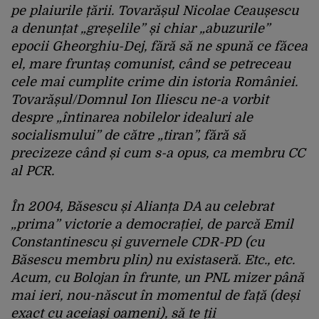
pe plaiurile țării. Tovarășul Nicolae Ceaușescu
a denunțat „greșelile” și chiar „abuzurile”
epocii Gheorghiu-Dej, fără să ne spună ce făcea
el, mare fruntaș comunist, când se petreceau
cele mai cumplite crime din istoria României.
Tovarășul/Domnul Ion Iliescu ne-a vorbit
despre „întinarea nobilelor idealuri ale
socialismului” de către „tiran”, fără să
precizeze când și cum s-a opus, ca membru CC
al PCR.
În 2004, Băsescu și Alianța DA au celebrat
„prima” victorie a democrației, de parcă Emil
Constantinescu și guvernele CDR-PD (cu
Băsescu membru plin) nu existaseră. Etc., etc.
Acum, cu Bolojan în frunte, un PNL mizer până
mai ieri, nou-născut în momentul de față (deși
exact cu aceiași oameni), să te ții