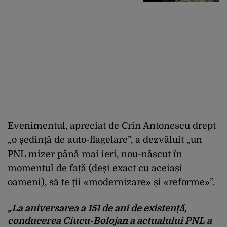
Evenimentul, apreciat de Crin Antonescu drept
„o ședință de auto-flagelare”, a dezvăluit „un
PNL mizer până mai ieri, nou-născut în
momentul de față (deși exact cu aceiași
oameni), să te ții «modernizare» și «reforme»”.
„La aniversarea a 151 de ani de existență,
conducerea Ciucu-Bolojan a actualului PNL a