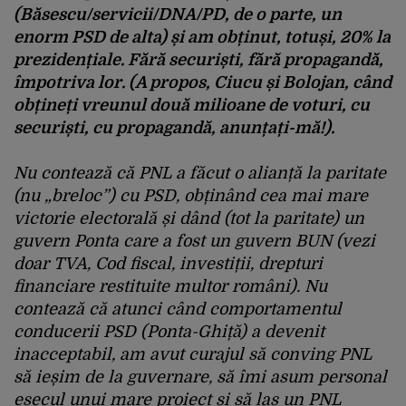
(Băsescu/servicii/DNA/PD, de o parte, un
enorm PSD de alta) și am obținut, totuși, 20% la
prezidențiale. Fără securiști, fără propagandă,
împotriva lor. (A propos, Ciucu și Bolojan, când
obțineți vreunul două milioane de voturi, cu
securiști, cu propagandă, anunțați-mă!).
Nu contează că PNL a făcut o alianță la paritate
(nu „breloc”) cu PSD, obținând cea mai mare
victorie electorală și dând (tot la paritate) un
guvern Ponta care a fost un guvern BUN (vezi
doar TVA, Cod fiscal, investiții, drepturi
financiare restituite multor români). Nu
contează că atunci când comportamentul
conducerii PSD (Ponta-Ghiță) a devenit
inacceptabil, am avut curajul să conving PNL
să ieșim de la guvernare, să îmi asum personal
eșecul unui mare proiect și să las un PNL