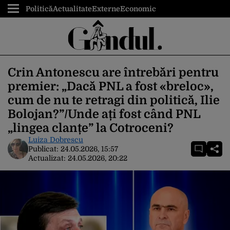
Politică
Actualitate
Externe
Economic
Crin Antonescu are întrebări pentru
premier: „Dacă PNL a fost «breloc»,
cum de nu te retragi din politică, Ilie
Bolojan?”/Unde ați fost când PNL
„lingea clanțe” la Cotroceni?
Luiza Dobrescu
Publicat:
24.05.2026, 15:57
Actualizat:
24.05.2026, 20:22