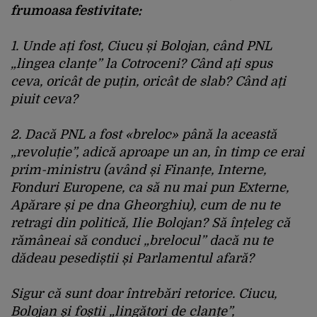
frumoasa festivitate:
1.⁠ ⁠Unde ați fost, Ciucu și Bolojan, când PNL
„lingea clanțe” la Cotroceni? Când ați spus
ceva, oricât de puțin, oricât de slab? Când ați
piuit ceva?
2.⁠ ⁠Dacă PNL a fost «breloc» până la această
„revoluție”, adică aproape un an, în timp ce erai
prim-ministru (având și Finanțe, Interne,
Fonduri Europene, ca să nu mai pun Externe,
Apărare și pe dna Gheorghiu), cum de nu te
retragi din politică, Ilie Bolojan? Să înțeleg că
rămâneai să conduci „brelocul” dacă nu te
dădeau pesediștii și Parlamentul afară?
Sigur că sunt doar întrebări retorice. Ciucu,
Bolojan și foștii „lingători de clanțe”,