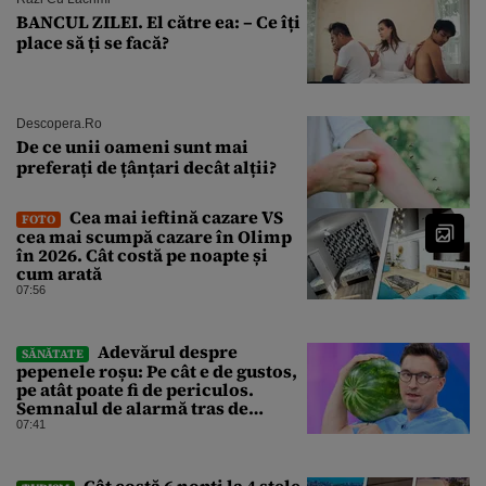
BANCUL ZILEI. El către ea: – Ce îți
place să ți se facă?
Descopera.ro
De ce unii oameni sunt mai
preferați de țânțari decât alții?
Cea mai ieftină cazare VS
FOTO
cea mai scumpă cazare în Olimp
în 2026. Cât costă pe noapte și
cum arată
07:56
Adevărul despre
SĂNĂTATE
pepenele roșu: Pe cât e de gustos,
pe atât poate fi de periculos.
Semnalul de alarmă tras de
doctorul Mihail Pautov
07:41
Cât costă 6 nopți la 4 stele