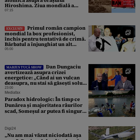
Hiroshima. Ziua mondială a
luptei pentru interzicerea armei
07:15
nucleare
Primul român campion
EXCLUSIV
mondial la box profesionist,
închis pentru tentativă de crimă.
Bărbatul a înjunghiat un alt
interlop periculos
05:00
Dan Dungaciu
MARIUS TUCĂ SHOW
avertizează asupra crizei
energetice: „Când ai un vulcan
deasupra, nu stai să găsești soluții
cu leucoplast”
23:00
Mediafax
Paradox hidrologic: În timp ce
Dunărea și majoritatea râurilor
scad, Someșul ar putea fi singurul
mare râu cu debite în creștere
Digi24
„Nu am mai văzut niciodată așa