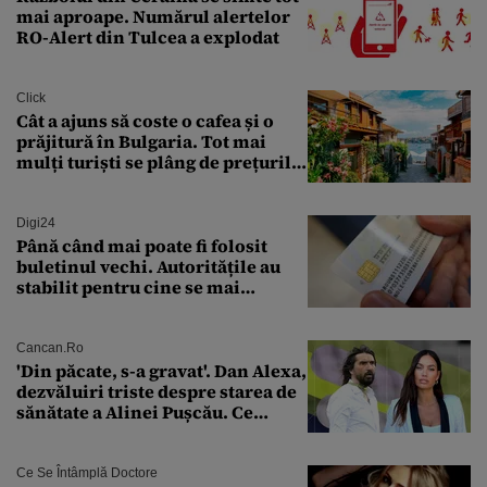
mai aproape. Numărul alertelor
RO-Alert din Tulcea a explodat
Click
Cât a ajuns să coste o cafea și o
prăjitură în Bulgaria. Tot mai
mulți turiști se plâng de prețurile
ridicate
Digi24
Până când mai poate fi folosit
buletinul vechi. Autoritățile au
stabilit pentru cine se mai
eliberează cartea de identitate
model 1997
Cancan.ro
'Din păcate, s-a gravat'. Dan Alexa,
dezvăluiri triste despre starea de
sănătate a Alinei Pușcău. Ce
discuție au avut cu două zile în
urmă
Ce Se Întâmplă Doctore