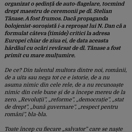
organizat o ședință de auto-flagelare, toc­mind
drept maestru de ceremonii pe dl. Stelian
Tănase. A fost frumos. Dacă propaganda
bolojenist-soroșistă i-a reproșat lui N. Dan că a
formulat câteva (timide) critici la adresa
Europei chiar de ziua ei, de data aceasta
hârdăul cu ocări revărsat de dl. Tănase a fost
primit cu mare mulțumire.
De ce? Din talentul multora dintre noi, românii,
de a uita sau nega tot ce e istorie, de a nu
asuma nimic din cele rele, de a nu recunoaște
nimic din cele bune și de a începe mereu de la
zero. „Revoluții”, „reforme”, „democrație”, „stat
de drept”, „bună guvernare”, „respect pentru
români”, bla-bla.
Toate încep cu fiecare „salvator” care se naște