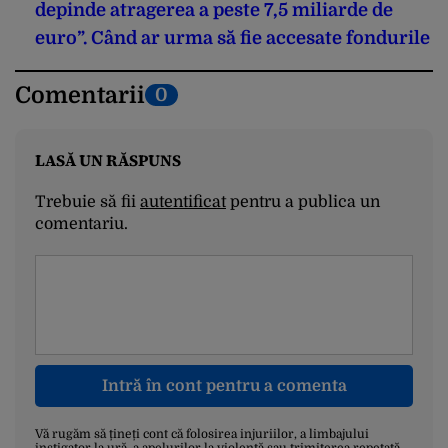
depinde atragerea a peste 7,5 miliarde de
euro”. Când ar urma să fie accesate fondurile
Comentarii
0
LASĂ UN RĂSPUNS
Trebuie să fii
autentificat
pentru a publica un
comentariu.
Intră în cont pentru a comenta
Vă rugăm să țineți cont că folosirea injuriilor, a limbajului
instigator la ură, a apelurilor la violență sau trimiterea repetată,