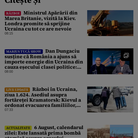
Ministrul Apărării din
RĂZBOI
Marea Britanie, vizită la Kiev.
Londra promite să sprijine
Ucraina cu tot ce are nevoie
08:15
Dan Dungaciu
MARIUS TUCĂ SHOW
susține că România a ajuns să
importe energie din Ucraina din
cauza eșecului clasei politice:
Este bilanțul politic al ultimilor
08:00
ani
Război în Ucraina,
LIVE UPDATE
ziua 1.624. Asediul asupra
fortăreței Kramatorsk: Kievul a
ordonat evacuarea familiilor,
rușii sunt la 20 de km de oraș
07:33
6 August, calendarul
ACTUALITATE
zilei: Este lansată prima bombă
atomică asupra orașului