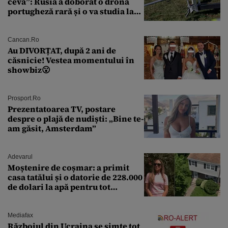
ceva”: Rusia a doborât o dronă
portugheză rară și o va studia la
un institut de cercetare
Cancan.ro
Au DIVORȚAT, după 2 ani de
căsnicie! Vestea momentului în
showbiz😮
Prosport.ro
Prezentatoarea TV, postare
despre o plajă de nudiști: „Bine te-
am găsit, Amsterdam”
Adevarul
Moștenire de coșmar: a primit
casa tatălui și o datorie de 228.000
de dolari la apă pentru tot
cartierul
Mediafax
Războiul din Ucraina se simte tot