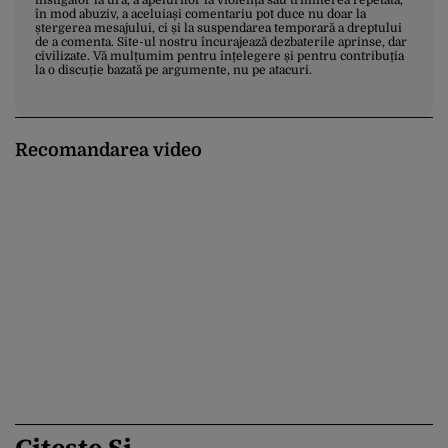
în mod abuziv, a aceluiași comentariu pot duce nu doar la
ștergerea mesajului, ci și la suspendarea temporară a dreptului
de a comenta. Site-ul nostru încurajează dezbaterile aprinse, dar
civilizate. Vă mulțumim pentru înțelegere și pentru contribuția
la o discuție bazată pe argumente, nu pe atacuri.
Recomandarea video
Citește Și