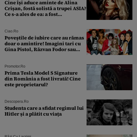
Cine își aduce aminte de Alina
Crișan, fostă solistă a trupei ASIA?
Ce s-a ales de ea: a fost
condamnată la închisoare cu
suspendare. Ce acuzații i se aduc
Ciao.ro
Poveştile de iubire care au rămas
doar o amintire! Imagini tari cu
Gina Pistol, Răzvan Fodor sau
Andra Măruţă şi foştii parteneri
Promotor.ro
Prima Tesla Model S Signature
din România a fost livrată! Cine
este proprietarul?
Descopera.ro
Studenta care a sfidat regimul lui
Hitler și a plătit cu viața
Râzi Cu Lacrimi