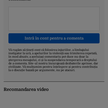
Intră în cont pentru a comenta
Vă rugăm să țineți cont că folosirea injuriilor, a limbajului
instigator la ură, a apelurilor la violență sau trimiterea repetată,
în mod abuziv, a aceluiași comentariu pot duce nu doar la
ștergerea mesajului, ci și la suspendarea temporară a dreptului
de a comenta. Site-ul nostru încurajează dezbaterile aprinse, dar
civilizate. Vă mulțumim pentru înțelegere și pentru contribuția
la o discuție bazată pe argumente, nu pe atacuri.
Recomandarea video