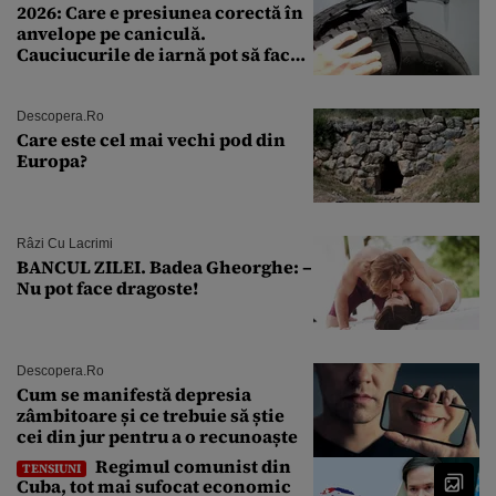
2026: Care e presiunea corectă în
anvelope pe caniculă.
Cauciucurile de iarnă pot să facă
explozie la peste 40°C?
Descopera.ro
Care este cel mai vechi pod din
Europa?
Râzi Cu Lacrimi
BANCUL ZILEI. Badea Gheorghe: –
Nu pot face dragoste!
Descopera.ro
Cum se manifestă depresia
zâmbitoare și ce trebuie să știe
cei din jur pentru a o recunoaște
Regimul comunist din
TENSIUNI
Cuba, tot mai sufocat economic