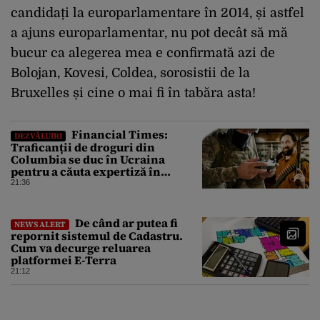
candidați la europarlamentare în 2014, și astfel
a ajuns europarlamentar, nu pot decât să mă
bucur ca alegerea mea e confirmată azi de
Bolojan, Kovesi, Coldea, sorosistii de la
Bruxelles și cine o mai fi în tabăra asta!
Financial Times:
DEZVĂLUIRI
Traficanții de droguri din
Columbia se duc în Ucraina
pentru a căuta expertiză în
domeniul dronelor
21:36
De când ar putea fi
NEWS ALERT
repornit sistemul de Cadastru.
Cum va decurge reluarea
platformei E-Terra
21:12