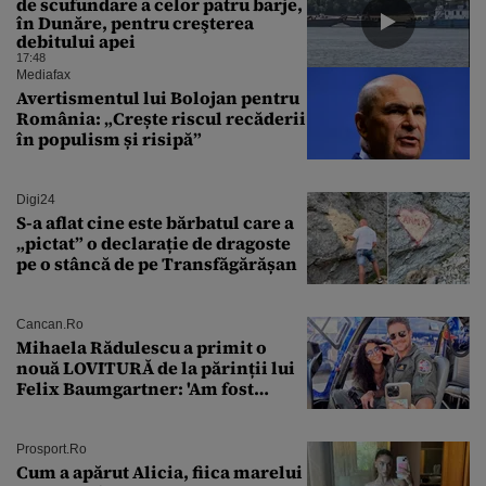
de scufundare a celor patru barje,
în Dunăre, pentru creşterea
debitului apei
17:48
Mediafax
Avertismentul lui Bolojan pentru
România: „Crește riscul recăderii
în populism și risipă”
Digi24
S-a aflat cine este bărbatul care a
„pictat” o declarație de dragoste
pe o stâncă de pe Transfăgărășan
Cancan.ro
Mihaela Rădulescu a primit o
nouă LOVITURĂ de la părinții lui
Felix Baumgartner: 'Am fost
ȘTEARSĂ complet din
Prosport.ro
Cum a apărut Alicia, fiica marelui