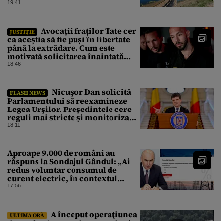
urmează
19:41
Avocații fraților Tate cer
JUSTIȚIE
ca aceștia să fie puși în libertate
până la extrădare. Cum este
motivată solicitarea înaintată
instanței
18:46
Nicuşor Dan solicită
FLASH NEWS
Parlamentului să reexamineze
Legea Urşilor. Președintele cere
reguli mai stricte și monitorizare
în timp real
18:11
Aproape 9.000 de români au
răspuns la Sondajul Gândul: „Ai
redus voluntar consumul de
curent electric, în contextul
crizei energetice?” Rezultatul a
17:56
fost o surpriză
A început operaţiunea
ULTIMA ORĂ