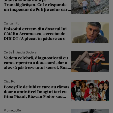
Transfăgărășan. Ce le răspunde
un inspector de Poliție celor care
întreabă: „Dar ce a făcut?”
Cancan.ro
Episodul extrem din dosarul lui
Cătălin Avramescu, cercetat de
DIICOT: 'A plecat în pădure cu o
Ce Se Întâmplă Doctore
Vedeta celebră, diagnosticată cu
cancer pentru a doua oară, dar a
ales să păstreze totul secret. Boala
a fost descoperită la un control de
rutină
Ciao.ro
Poveştile de iubire care au rămas
doar o amintire! Imagini tari cu
Gina Pistol, Răzvan Fodor sau
Andra Măruţă şi foştii parteneri
Promotor.ro