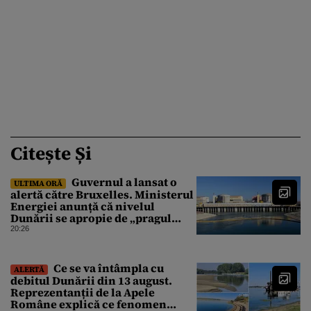
Citește Și
Guvernul a lansat o
ULTIMA ORĂ
alertă către Bruxelles. Ministerul
Energiei anunță că nivelul
Dunării se apropie de „pragul
critic”, iar centrala de la
20:26
Cernavodă s-ar putea opri
Ce se va întâmpla cu
ALERTĂ
debitul Dunării din 13 august.
Reprezentanții de la Apele
Române explică ce fenomen