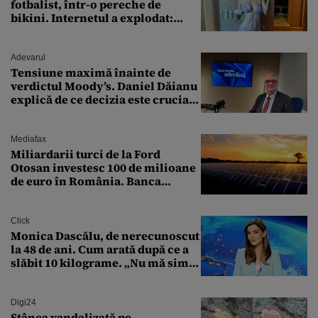
fotbalist, într-o pereche de
bikini. Internetul a explodat:
„Zeiță superbă!”
Adevarul
Tensiune maximă înainte de
verdictul Moody’s. Daniel Dăianu
explică de ce decizia este crucială
pentru economia României
Mediafax
Miliardarii turci de la Ford
Otosan investesc 100 de milioane
de euro în România. Banca
Transilvania le acordă o
finanțare uriașă
Click
Monica Dascălu, de nerecunoscut
la 48 de ani. Cum arată după ce a
slăbit 10 kilograme. „Nu mă simt
bine în această perioadă”
Digi24
Stânca vandalizată pe