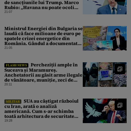
de sancțiunile lui Trump. Marco
Rubio: „Havana nu poate ocoli
sancțiunile prin mimat reforme”
21:07
Ministrul Energiei din Bulgaria se
laudă că face milioane de euro pe
spatele crizei energetice din
România. Gândul a documentat
cazul
21:05
Percheziții ample în
FLASH NEWS
Suceava și Maramureș.
Anchetatorii au găsit arme ilegale
de vânătoare, muniție, zeci de
trofee de vânat și materiale
20:11
pirotehnice
SUA au câștigat războiul
MILITAR
cu Iran, arată o analiză
americană. Cum s-ar schimba
toată arhitectura de securitate
din Orientul Mijlociu
19:28