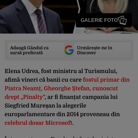
GALERIE FOTO
7
Adaugă Gândul ca
Urmărește-ne în
sursă preferată
Discover
Elena Udrea, fost ministru al Turismului,
afimă vineri că banii cu care
fostul primar din
Piatra Neamț, Gheorghe Ștefan, cunoscut
drept „Pinalty”
, ar fi finanțat campania lui
Siegfried Mureșan la alegerile
europarlamentare din 2014 proveneau din
celebrul dosar Microsoft
.