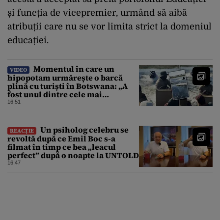
și funcția de vicepremier, urmând să aibă
atribuții care nu se vor limita strict la domeniul
educației.
Momentul în care un
VIDEO
hipopotam urmărește o barcă
plină cu turiști în Botswana: „A
fost unul dintre cele mai
înfricoșătoare momente”
16:51
Un psiholog celebru se
REACȚIE
revoltă după ce Emil Boc s-a
filmat în timp ce bea „leacul
perfect” după o noapte la UNTOLD
16:47