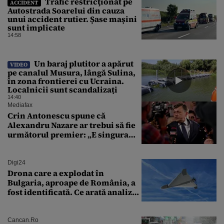
Trafic restricţionat pe
ACCIDENT
Autostrada Soarelui din cauza
unui accident rutier. Șase mașini
sunt implicate
14:58
Un baraj plutitor a apărut
VIDEO
pe canalul Musura, lângă Sulina,
în zona frontierei cu Ucraina.
Localnicii sunt scandalizați
14:40
Mediafax
Crin Antonescu spune că
Alexandru Nazare ar trebui să fie
următorul premier: „E singura
soluție”
Digi24
Drona care a explodat în
Bulgaria, aproape de România, a
fost identificată. Ce arată analiza
preliminară a epavei
Cancan.ro