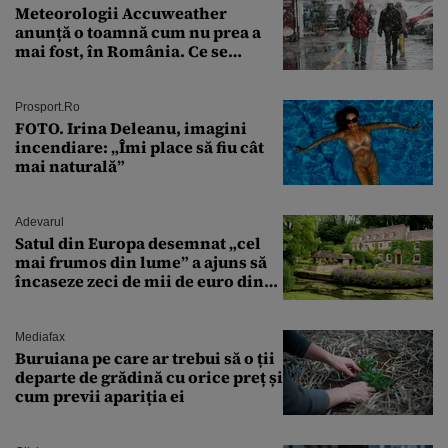
Meteorologii Accuweather
anunță o toamnă cum nu prea a
mai fost, în România. Ce se
întâmplă în septembrie,
octombrie și noiembrie 2026, în
București. Pe ce dată ninge
Prosport.ro
FOTO. Irina Deleanu, imagini
incendiare: „Îmi place să fiu cât
mai naturală”
Adevarul
Satul din Europa desemnat „cel
mai frumos din lume” a ajuns să
încaseze zeci de mii de euro din
amenzi pentru parcare. De ce s-au
săturat localnicii de turiști
Mediafax
Buruiana pe care ar trebui să o ții
departe de grădină cu orice preț și
cum previi apariția ei