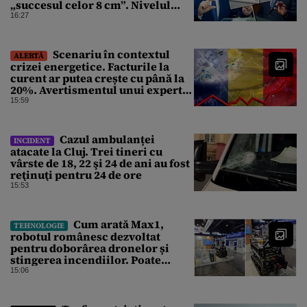
„succesul celor 8 cm”. Nivelul
Dunării a crescut cu 4 cm
16:27
Scenariu în contextul
ALERTĂ
crizei energetice. Facturile la
curent ar putea crește cu până la
20%. Avertismentul unui expert
în energie
15:59
Cazul ambulanței
INCIDENT
atacate la Cluj. Trei tineri cu
vârste de 18, 22 şi 24 de ani au fost
reţinuţi pentru 24 de ore
15:53
Cum arată Max1,
TEHNOLOGIE
robotul românesc dezvoltat
pentru doborârea dronelor și
stingerea incendiilor. Poate
transporta încărcături de până la
15:06
850 kg