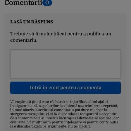
Comentarii
0
LASĂ UN RĂSPUNS
Trebuie să fii
autentificat
pentru a publica un
comentariu.
Intră în cont pentru a comenta
Vă rugăm să țineți cont că folosirea injuriilor, a limbajului
instigator la ură, a apelurilor la violență sau trimiterea repetată,
în mod abuziv, a aceluiași comentariu pot duce nu doar la
ștergerea mesajului, ci și la suspendarea temporară a dreptului
de a comenta. Site-ul nostru încurajează dezbaterile aprinse, dar
civilizate. Vă mulțumim pentru înțelegere și pentru contribuția
la o discuție bazată pe argumente, nu pe atacuri.