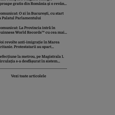
proape gratis din România și o revând
a prețuri de zeci de ori mai mari. Cine
unt noii „băieți deștepți” din energie
omunicat: O zi în București, cu start
e la sud de Dunăre
a Palatul Parlamentului
omunicat: La Provincia intră în
uinness World Records™ cu cea mai
are porție de aripioare de pui servită
a un eveniment
oi revolte anti-imigrație în Marea
ritanie. Protestatarii au spart
eamuri și au atacat locuințe
efecțiune la metrou, pe Magistrala 1.
irculația s-a desfășurat în sistem
endulă
Vezi toate articolele