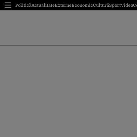
Politică
Actualitate
Externe
Economic
Cultură
Sport
Video
C