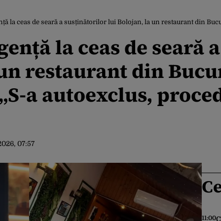
la ceas de seară a susținătorilor lui Bolojan, la un restaurant din București. Falcă despre 
gență la ceas de seară a
 un restaurant din Bucur
 „S-a autoexclus, proce
2026, 07:57
Ce
11:00
C