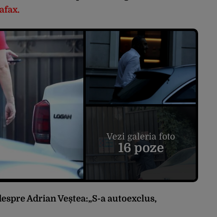
afax.
Vezi galeria foto
16 poze
spre Adrian Veștea:„S-a autoexclus,