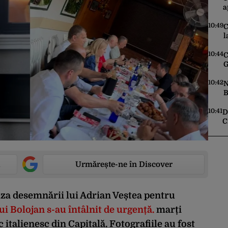
a
l
s
10:49
C
d
l
10:44
C
G
m
l
10:42
N
B
g
10:41
D
C
p
Urmărește-ne în Discover
za desemnării lui Adrian Veștea pentru
lui Bolojan s-au întâlnit de urgență.
marți
c italienesc din Capitală. Fotografiile au fost