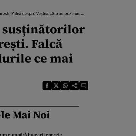
Veștea: „S-a autoexclus, procedurile ce mai contează?!”
 susținătorilor
ești. Falcă
durile ce mai
le Mai Noi
um cumpără bulgarii energie