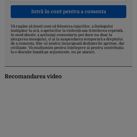
Intră în cont pentru a comenta
Vă rugăm să țineți cont că folosirea injuriilor, a limbajului
instigator la ură, a apelurilor la violență sau trimiterea repetată,
în mod abuziv, a aceluiași comentariu pot duce nu doar la
ștergerea mesajului, ci și la suspendarea temporară a dreptului
de a comenta. Site-ul nostru încurajează dezbaterile aprinse, dar
civilizate. Vă mulțumim pentru înțelegere și pentru contribuția
la o discuție bazată pe argumente, nu pe atacuri.
Recomandarea video