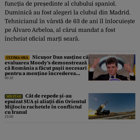
funcția de președinte al clubului spaniol.
Duminică au fost alegeri la clubul din Madrid.
Tehnicianul în vârstă de 63 de ani îl înlocuiește
pe Álvaro Arbeloa, al cărui mandat a fost
încheiat oficial marți seară.
Nicușor Dan susține că
ULTIMA ORĂ
evaluarea Moody’s demonstrează
că România a făcut pașii necesari
pentru a menține încrederea
investitorilor: „Totuși,
00:18
perspectiva rămâne rezervată”
Cât de repede și-au
MILITAR
epuizat SUA și aliații din Orientul
Mijlociu rachetele în conflictul
cu Iranul
23:58