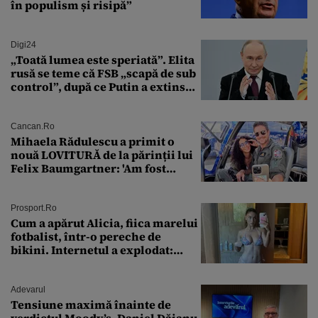
în populism și risipă”
Digi24
„Toată lumea este speriată”. Elita
rusă se teme că FSB „scapă de sub
control”, după ce Putin a extins
puterea serviciului
Cancan.ro
Mihaela Rădulescu a primit o
nouă LOVITURĂ de la părinții lui
Felix Baumgartner: 'Am fost
ȘTEARSĂ complet din
Prosport.ro
Cum a apărut Alicia, fiica marelui
fotbalist, într-o pereche de
bikini. Internetul a explodat:
„Zeiță superbă!”
Adevarul
Tensiune maximă înainte de