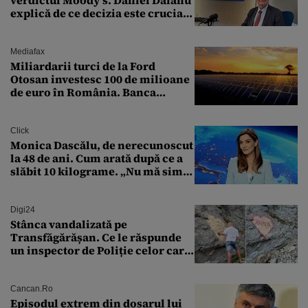
verdictul Moody’s. Daniel Dăianu
explică de ce decizia este crucială
pentru economia României
Mediafax
Miliardarii turci de la Ford
Otosan investesc 100 de milioane
de euro în România. Banca
Transilvania le acordă o
finanțare uriașă
Click
Monica Dascălu, de nerecunoscut
la 48 de ani. Cum arată după ce a
slăbit 10 kilograme. „Nu mă simt
bine în această perioadă”
Digi24
Stânca vandalizată pe
Transfăgărășan. Ce le răspunde
un inspector de Poliție celor care
întreabă: „Dar ce a făcut?”
Cancan.ro
Episodul extrem din dosarul lui