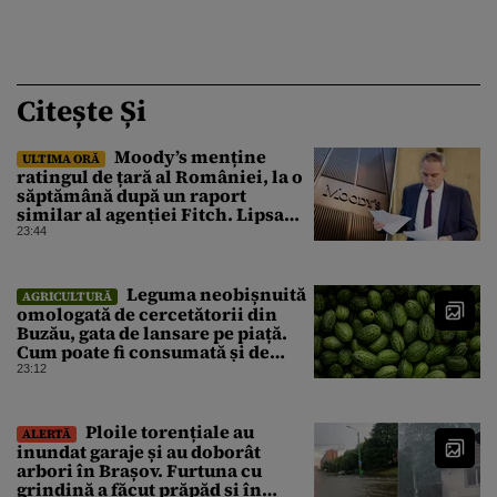
Citește Și
Moody’s menține
ULTIMA ORĂ
ratingul de țară al României, la o
săptămână după un raport
similar al agenției Fitch. Lipsa
unui guvern cu puteri depline,
23:44
principala vulnerabilitate din
raport
Leguma neobișnuită
AGRICULTURĂ
omologată de cercetătorii din
Buzău, gata de lansare pe piață.
Cum poate fi consumată și de
unde provine soiul
23:12
Ploile torențiale au
ALERTĂ
inundat garaje și au doborât
arbori în Brașov. Furtuna cu
grindină a făcut prăpăd și în