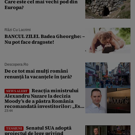
Care este cel mai vechi pod din
Europa?
Râzi Cu Lacrimi
BANCUL ZILEI. Badea Gheorghe: –
Nu pot face dragoste!
Descopera.ro
De ce tot mai mulți români
renunță la vacanțele în țară?
Reacția ministrului
NEWS ALERT
Alexandru Nazare la decizia
Moody’s de a păstra România
recomandată investitorilor: „Este
un răgaz, dar în niciun caz un
23:44
motiv de relaxare”
Senatul SUA adoptă
TENSIUNI
proiectul de lege privind