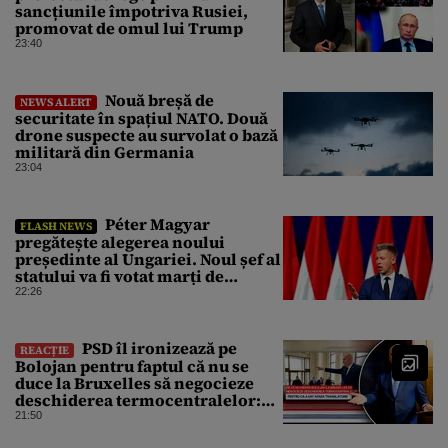
sancțiunile împotriva Rusiei,
promovat de omul lui Trump
23:40
Nouă breșă de
NEWS ALERT
securitate în spațiul NATO. Două
drone suspecte au survolat o bază
militară din Germania
23:04
Péter Magyar
FLASH NEWS
pregătește alegerea noului
președinte al Ungariei. Noul șef al
statului va fi votat marți de
Parlament
22:26
PSD îl ironizează pe
REACȚIE
Bolojan pentru faptul că nu se
duce la Bruxelles să negocieze
deschiderea termocentralelor:
„Pentru că a dat afară
21:50
translatorii”