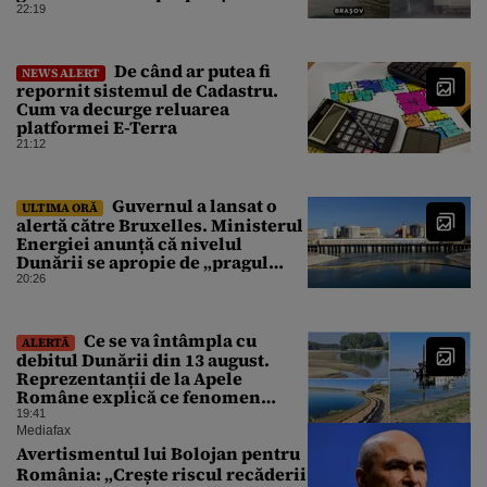
Bihor
22:19
De când ar putea fi
NEWS ALERT
repornit sistemul de Cadastru.
Cum va decurge reluarea
platformei E-Terra
21:12
Guvernul a lansat o
ULTIMA ORĂ
alertă către Bruxelles. Ministerul
Energiei anunță că nivelul
Dunării se apropie de „pragul
critic”, iar centrala de la
20:26
Cernavodă s-ar putea opri
Ce se va întâmpla cu
ALERTĂ
debitul Dunării din 13 august.
Reprezentanții de la Apele
Române explică ce fenomen
urmează
19:41
Mediafax
Avertismentul lui Bolojan pentru
România: „Crește riscul recăderii