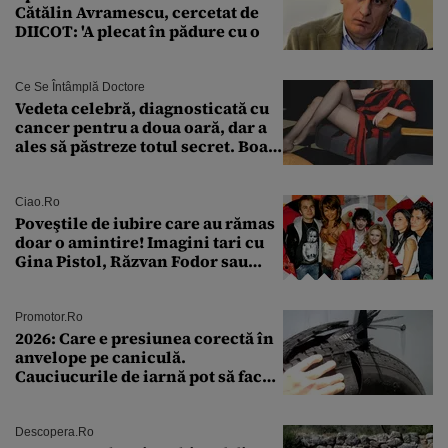
Cătălin Avramescu, cercetat de
DIICOT: 'A plecat în pădure cu o
Ce Se Întâmplă Doctore
Vedeta celebră, diagnosticată cu
cancer pentru a doua oară, dar a
ales să păstreze totul secret. Boala
a fost descoperită la un control de
rutină
Ciao.ro
Poveştile de iubire care au rămas
doar o amintire! Imagini tari cu
Gina Pistol, Răzvan Fodor sau
Andra Măruţă şi foştii parteneri
Promotor.ro
2026: Care e presiunea corectă în
anvelope pe caniculă.
Cauciucurile de iarnă pot să facă
explozie la peste 40°C?
Descopera.ro