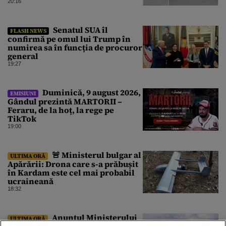
devenit virale
20:16
Senatul SUA îl
FLASH NEWS
confirmă pe omul lui Trump în
numirea sa în funcția de procuror
general
19:27
Duminică, 9 august 2026,
EMISIUNI
Gândul prezintă MARTORII –
Feraru, de la hoț, la rege pe
TikTok
19:00
🚨 Ministerul bulgar al
ULTIMA ORĂ
Apărării: Drona care s-a prăbușit
în Kardam este cel mai probabil
ucraineană
18:32
Anunțul Ministerului
ULTIMA ORĂ