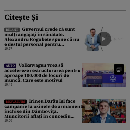
Citește Și
Guvernul crede că sunt
BILANȚ
mulţi angajaţi în sănătate.
Alexandru Rogobete spune că nu
e destul personal pentru
combaterea infecţiilor
19:57
nosocomiale
Volkswagen vrea să
AUTO
accelereze restructurarea pentru
aproape 100.000 de locuri de
muncă. Care este motivul
19:43
Irineu Darău își face
DEZVĂLUIRI
campanie la uzinele de armament
închise din Dâmbovița.
Muncitorii aflați în concediu
forțat din cauza lipsei comenzilor
19:08
au fost chemați de acasă pentru a