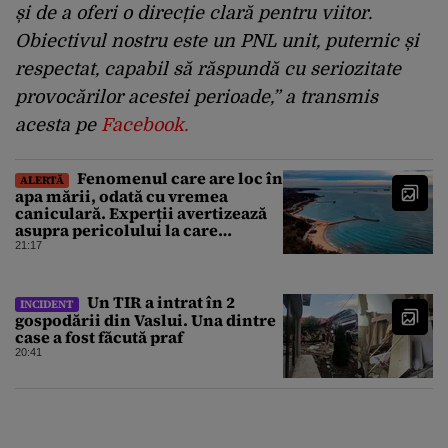
și de a oferi o direcție clară pentru viitor.
Obiectivul nostru este un PNL unit, puternic și
respectat, capabil să răspundă cu seriozitate
provocărilor acestei perioade,” a transmis
acesta pe
Facebook.
Fenomenul care are loc în
ALERTĂ
apa mării, odată cu vremea
caniculară. Experții avertizează
asupra pericolului la care
oamenii pot fi expuși
21:17
Un TIR a intrat în 2
INCIDENT
gospodării din Vaslui. Una dintre
case a fost făcută praf
20:41