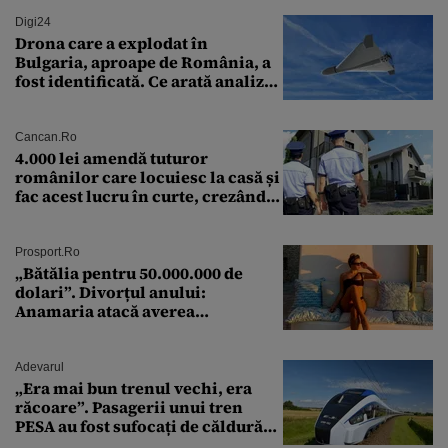
Digi24
Drona care a explodat în
Bulgaria, aproape de România, a
fost identificată. Ce arată analiza
preliminară a epavei
Cancan.ro
4.000 lei amendă tuturor
românilor care locuiesc la casă și
fac acest lucru în curte, crezând
că nu îi vede nimeni
Prosport.ro
„Bătălia pentru 50.000.000 de
dolari”. Divorțul anului:
Anamaria atacă averea
milionarului
Adevarul
„Era mai bun trenul vechi, era
răcoare”. Pasagerii unui tren
PESA au fost sufocați de căldură
pe ruta București-Constanța