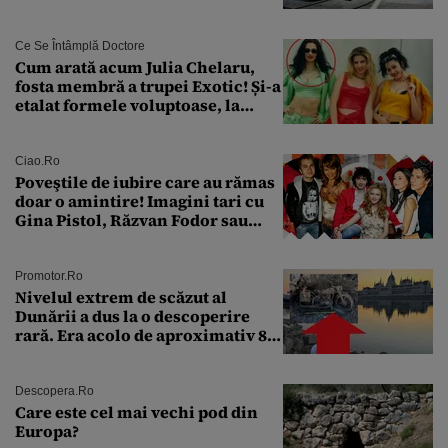
Ce Se Întâmplă Doctore
Cum arată acum Julia Chelaru,
fosta membră a trupei Exotic! Și-a
etalat formele voluptoase, la
aproape 50 de ani
Ciao.ro
Poveştile de iubire care au rămas
doar o amintire! Imagini tari cu
Gina Pistol, Răzvan Fodor sau
Andra Măruţă şi foştii parteneri
Promotor.ro
Nivelul extrem de scăzut al
Dunării a dus la o descoperire
rară. Era acolo de aproximativ 80
de ani
Descopera.ro
Care este cel mai vechi pod din
Europa?