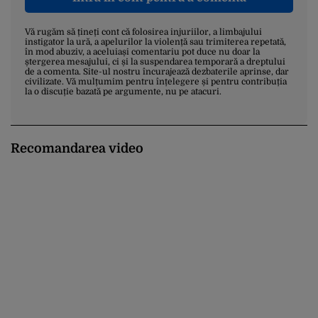
Vă rugăm să țineți cont că folosirea injuriilor, a limbajului
instigator la ură, a apelurilor la violență sau trimiterea repetată,
în mod abuziv, a aceluiași comentariu pot duce nu doar la
ștergerea mesajului, ci și la suspendarea temporară a dreptului
de a comenta. Site-ul nostru încurajează dezbaterile aprinse, dar
civilizate. Vă mulțumim pentru înțelegere și pentru contribuția
la o discuție bazată pe argumente, nu pe atacuri.
Recomandarea video