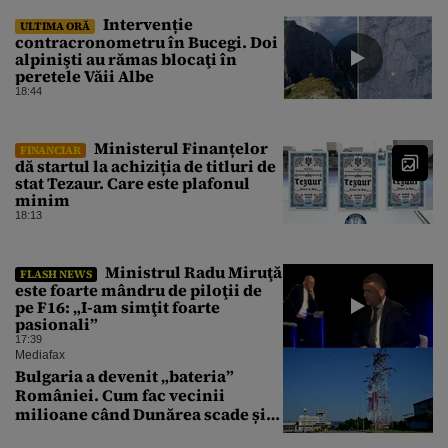
da mâna cu Ministrul Economiei
Intervenție
ULTIMA ORĂ
contracronometru în Bucegi. Doi
alpinişti au rămas blocaţi în
peretele Văii Albe
18:44
Ministerul Finanțelor
FINANCIAR
dă startul la achiziția de titluri de
stat Tezaur. Care este plafonul
minim
18:13
Ministrul Radu Miruţă
FLASH NEWS
este foarte mândru de piloţii de
pe F16: „I-am simţit foarte
pasionali”
17:39
Mediafax
Bulgaria a devenit „bateria”
României. Cum fac vecinii
milioane când Dunărea scade și
Cernavodă produce puțin