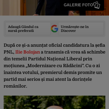
GALERIE FOTO
3
Adaugă Gândul ca
Urmărește-ne în
sursă preferată
Discover
După ce și-a anunțat oficial candidatura la șefia
PNL,
Ilie Bolojan
a transmis că vrea să schimbe
din temelii Partidul Național Liberal prin
moțiunea „Modernizare cu Rădăcini”. Cu o zi
înaintea votului, premierul demis promite un
partid mai serios și mai atent la dorințele
românilor.