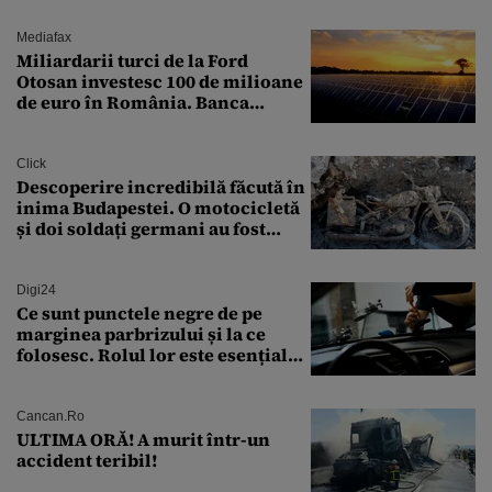
Mediafax
Miliardarii turci de la Ford
Otosan investesc 100 de milioane
de euro în România. Banca
Transilvania le acordă o
finanțare uriașă
Click
Descoperire incredibilă făcută în
inima Budapestei. O motocicletă
și doi soldați germani au fost
găsiți în Dunăre
Digi24
Ce sunt punctele negre de pe
marginea parbrizului și la ce
folosesc. Rolul lor este esențial
pentru siguranța mașinii
Cancan.ro
ULTIMA ORĂ! A murit într-un
accident teribil!