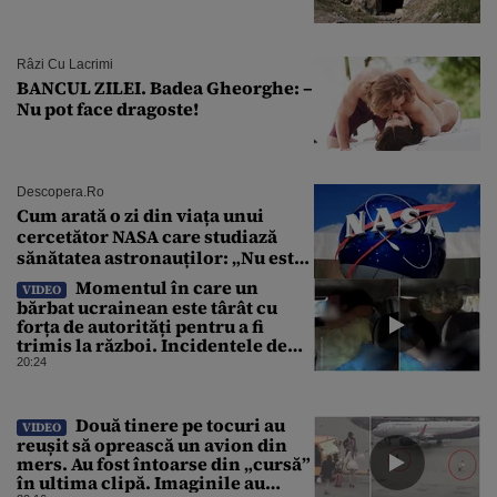
Râzi Cu Lacrimi
BANCUL ZILEI. Badea Gheorghe: –
Nu pot face dragoste!
Descopera.ro
Cum arată o zi din viața unui
cercetător NASA care studiază
sănătatea astronauților: „Nu este
o știință complicată”
Momentul în care un
VIDEO
bărbat ucrainean este târât cu
forța de autorități pentru a fi
trimis la război. Incidentele de
acest fel sunt tot mai dese
20:24
Două tinere pe tocuri au
VIDEO
reușit să oprească un avion din
mers. Au fost întoarse din „cursă”
în ultima clipă. Imaginile au