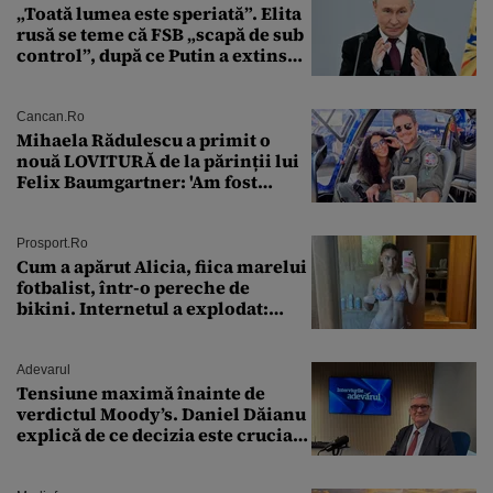
„Toată lumea este speriată”. Elita
rusă se teme că FSB „scapă de sub
control”, după ce Putin a extins
puterea serviciului
Cancan.ro
Mihaela Rădulescu a primit o
nouă LOVITURĂ de la părinții lui
Felix Baumgartner: 'Am fost
ȘTEARSĂ complet din
Prosport.ro
Cum a apărut Alicia, fiica marelui
fotbalist, într-o pereche de
bikini. Internetul a explodat:
„Zeiță superbă!”
Adevarul
Tensiune maximă înainte de
verdictul Moody’s. Daniel Dăianu
explică de ce decizia este crucială
pentru economia României