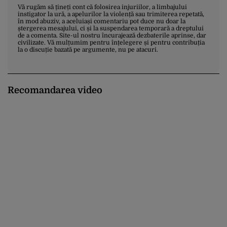
Vă rugăm să țineți cont că folosirea injuriilor, a limbajului
instigator la ură, a apelurilor la violență sau trimiterea repetată,
în mod abuziv, a aceluiași comentariu pot duce nu doar la
ștergerea mesajului, ci și la suspendarea temporară a dreptului
de a comenta. Site-ul nostru încurajează dezbaterile aprinse, dar
civilizate. Vă mulțumim pentru înțelegere și pentru contribuția
la o discuție bazată pe argumente, nu pe atacuri.
Recomandarea video