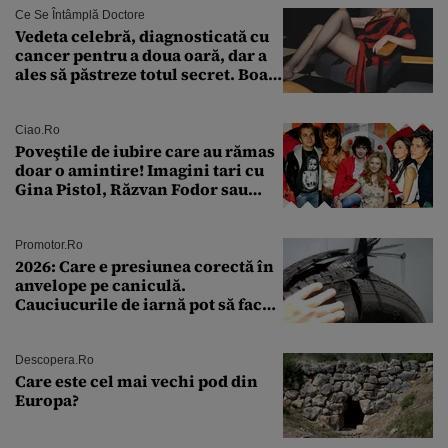
Ce Se Întâmplă Doctore
Vedeta celebră, diagnosticată cu
cancer pentru a doua oară, dar a
ales să păstreze totul secret. Boala
a fost descoperită la un control de
rutină
Ciao.ro
Poveştile de iubire care au rămas
doar o amintire! Imagini tari cu
Gina Pistol, Răzvan Fodor sau
Andra Măruţă şi foştii parteneri
Promotor.ro
2026: Care e presiunea corectă în
anvelope pe caniculă.
Cauciucurile de iarnă pot să facă
explozie la peste 40°C?
Descopera.ro
Care este cel mai vechi pod din
Europa?