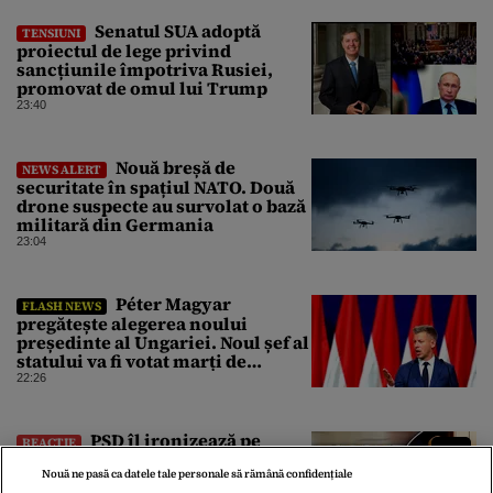
Senatul SUA adoptă
TENSIUNI
proiectul de lege privind
sancțiunile împotriva Rusiei,
promovat de omul lui Trump
23:40
Nouă breșă de
NEWS ALERT
securitate în spațiul NATO. Două
drone suspecte au survolat o bază
militară din Germania
23:04
Péter Magyar
FLASH NEWS
pregătește alegerea noului
președinte al Ungariei. Noul șef al
statului va fi votat marți de
Parlament
22:26
PSD îl ironizează pe
REACȚIE
Bolojan pentru faptul că nu se
duce la Bruxelles să negocieze
Nouă ne pasă ca datele tale personale să rămână confidențiale