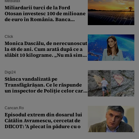
Mediafax
Miliardarii turci de la Ford
Otosan investesc 100 de milioane
de euro în România. Banca
Transilvania le acordă o
finanțare uriașă
Click
Monica Dascălu, de nerecunoscut
la 48 de ani. Cum arată după ce a
slăbit 10 kilograme. „Nu mă simt
bine în această perioadă”
Digi24
Stânca vandalizată pe
Transfăgărășan. Ce le răspunde
un inspector de Poliție celor care
întreabă: „Dar ce a făcut?”
Cancan.ro
Episodul extrem din dosarul lui
Cătălin Avramescu, cercetat de
DIICOT: 'A plecat în pădure cu o