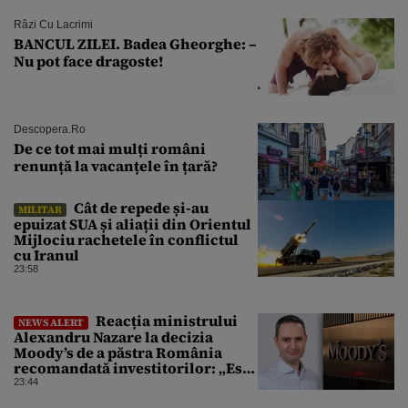
Râzi Cu Lacrimi
BANCUL ZILEI. Badea Gheorghe: –
Nu pot face dragoste!
Descopera.ro
De ce tot mai mulți români
renunță la vacanțele în țară?
Cât de repede și-au
MILITAR
epuizat SUA și aliații din Orientul
Mijlociu rachetele în conflictul
cu Iranul
23:58
Reacția ministrului
NEWS ALERT
Alexandru Nazare la decizia
Moody’s de a păstra România
recomandată investitorilor: „Este
un răgaz, dar în niciun caz un
23:44
motiv de relaxare”