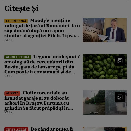
Citește Și
Moody’s menține
ULTIMA ORĂ
ratingul de țară al României, la o
săptămână după un raport
similar al agenției Fitch. Lipsa
unui guvern cu puteri depline,
23:44
principala vulnerabilitate din
raport
Leguma neobișnuită
AGRICULTURĂ
omologată de cercetătorii din
Buzău, gata de lansare pe piață.
Cum poate fi consumată și de
unde provine soiul
23:12
Ploile torențiale au
ALERTĂ
inundat garaje și au doborât
arbori în Brașov. Furtuna cu
grindină a făcut prăpăd și în
Bihor
22:19
De când ar putea fi
NEWS ALERT