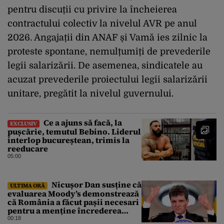
pentru discuții cu privire la încheierea
contractului colectiv la nivelul AVR pe anul
2026. Angajații din ANAF și Vamă ies zilnic la
proteste spontane, nemulțumiți de prevederile
legii salarizării. De asemenea, sindicatele au
acuzat prevederile proiectului legii salarizării
unitare, pregătit la nivelul guvernului.
Ce a ajuns să facă, la
EXCLUSIV
pușcărie, temutul Bebino. Liderul
interlop bucureștean, trimis la
reeducare
05:00
Nicușor Dan susține că
ULTIMA ORĂ
evaluarea Moody’s demonstrează
că România a făcut pașii necesari
pentru a menține încrederea
investitorilor: „Totuși,
00:18