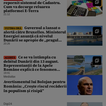
repornit sistemul de Cadastru.
Cum va decurge reluarea
platformei E-Terra
21:12
Guvernul a lansat o
ULTIMA ORĂ
alertă către Bruxelles. Ministerul
Energiei anunță că nivelul
Dunării se apropie de „pragul
critic”, iar centrala de la
20:26
Cernavodă s-ar putea opri
Ce se va întâmpla cu
ALERTĂ
debitul Dunării din 13 august.
Reprezentanții de la Apele
Române explică ce fenomen
urmează
19:41
Mediafax
Avertismentul lui Bolojan pentru
România: „Crește riscul recăderii
în populism și risipă”
Digi24