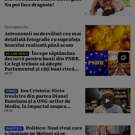
Nu pot face dragoste!
Descopera.ro
Astronomii au dezvăluit cea mai
detaliată fotografie cu suprafața
Soarelui realizată până acum
Începe săptămâna
FLASH NEWS
decisivă pentru banii din PNRR.
Ce legi trebuie să adopte
Parlamentul și câți bani riscă
România să piardă
09:57
Ion Cristoiu: Nicio
VIDEO
tresărire din partea Dianei
Buzoianu și a ONG-urilor de
Mediu, la impactul asupra
Mediului al Operațiunii de pe
09:44
Dunăre
Politico: Noul rival care
POLITICĂ
o împinge pe Meloni să se