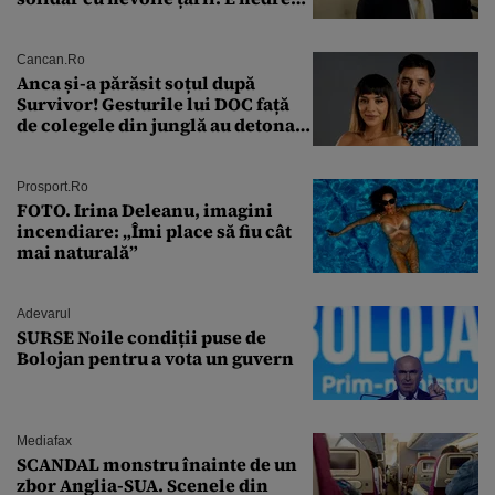
ca PSD să primească guvernarea
Cancan.ro
Anca și-a părăsit soțul după
Survivor! Gesturile lui DOC față
de colegele din junglă au detonat
relația de acasă!
Prosport.ro
FOTO. Irina Deleanu, imagini
incendiare: „Îmi place să fiu cât
mai naturală”
Adevarul
SURSE Noile condiții puse de
Bolojan pentru a vota un guvern
Mediafax
SCANDAL monstru înainte de un
zbor Anglia-SUA. Scenele din