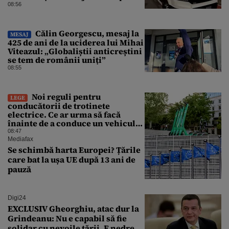
parbrizul și l-a rănit pe șofer
08:56
Călin Georgescu, mesaj la
MESAJ
425 de ani de la uciderea lui Mihai
Viteazul: „Globaliștii anticreștini
se tem de românii uniți”
08:55
Noi reguli pentru
LEGE
conducătorii de trotinete
electrice. Ce ar urma să facă
înainte de a conduce un vehicul
pe drumurile publice
08:47
Mediafax
Se schimbă harta Europei? Țările
care bat la ușa UE după 13 ani de
pauză
Digi24
EXCLUSIV Gheorghiu, atac dur la
Grindeanu: Nu e capabil să fie
solidar cu nevoile țării. E nedrept