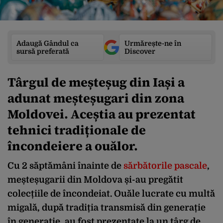
Adaugă Gândul ca
Urmărește-ne în
sursă preferată
Discover
Târgul de meșteșug din Iași a
adunat meșteșugari din zona
Moldovei. Aceștia au prezentat
tehnici tradiționale de
încondeiere a ouălor.
Cu 2 săptămâni înainte de
sărbătorile pascale
,
meșteșugarii din Moldova și-au pregătit
colecțiile de încondeiat. Ouăle lucrate cu multă
migală, după tradiția transmisă din generație
în generație, au fost prezentate la un târg de