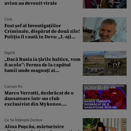
avion au devenit virale
Click
Fost șef al Investigațiilor
Criminale, dispărut de două zile!
Poliția îl caută în Deva: „L-ați
văzut?”
Digi24
„Dacă Rusia ia țările baltice, vom
fi acolo”: Ferma de la capătul
lumii unde magnați ai
tehnologiei vor să
supraviețuiască apocalipsei
Cancan.ro
Marco Verratti, dezbrăcat de o
dansatoare într-un club
exclusivist din Mykonos.
Campionul italian a cedat
complet în fața ispitei!
Ce Se Întâmplă Doctore
Alina Pușcău, mărturisire