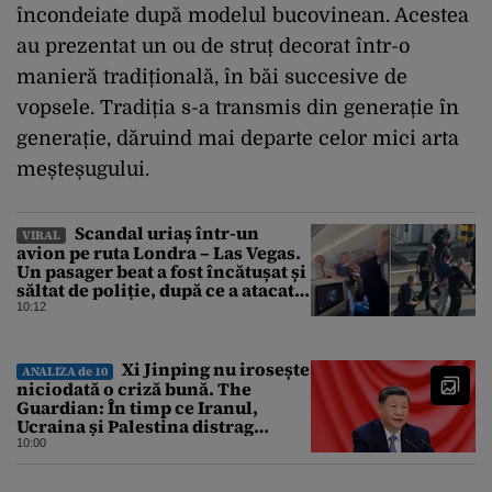
încondeiate după modelul bucovinean. Acestea
au prezentat un ou de struț decorat într-o
manieră tradițională, în băi succesive de
vopsele. Tradiția s-a transmis din generație în
generație, dăruind mai departe celor mici arta
meșteșugului.
Scandal uriaș într-un
VIRAL
avion pe ruta Londra – Las Vegas.
Un pasager beat a fost încătușat și
săltat de poliție, după ce a atacat o
stewardesă
10:12
Xi Jinping nu irosește
ANALIZA de 10
niciodată o criză bună. The
Guardian: În timp ce Iranul,
Ucraina și Palestina distrag
atenția lumii, el strânge șurubul”
10:00