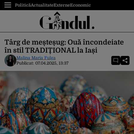
Politică
Actualitate
Externe
Economic
Târg de meșteșug: Ouă încondeiate
în stil TRADIȚIONAL la Iași
Malina Maria Fulga
Publicat:
07.04.2025, 13:37