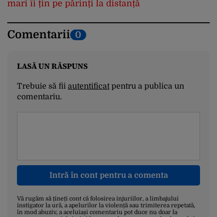
mari îi țin pe părinți la distanță
Comentarii
0
LASĂ UN RĂSPUNS
Trebuie să fii
autentificat
pentru a publica un
comentariu.
Intră în cont pentru a comenta
Vă rugăm să țineți cont că folosirea injuriilor, a limbajului
instigator la ură, a apelurilor la violență sau trimiterea repetată,
în mod abuziv, a aceluiași comentariu pot duce nu doar la