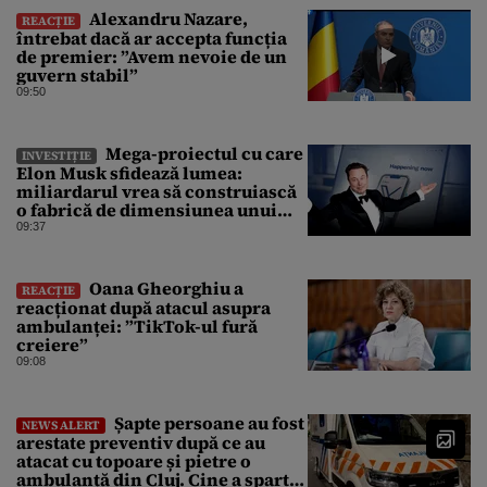
Alexandru Nazare,
REACȚIE
întrebat dacă ar accepta funcția
de premier: ”Avem nevoie de un
guvern stabil”
09:50
Mega-proiectul cu care
INVESTIȚIE
Elon Musk sfidează lumea:
miliardarul vrea să construiască
o fabrică de dimensiunea unui
oraș
09:37
Oana Gheorghiu a
REACȚIE
reacționat după atacul asupra
ambulanței: ”TikTok-ul fură
creiere”
09:08
Șapte persoane au fost
NEWS ALERT
arestate preventiv după ce au
atacat cu topoare și pietre o
ambulanță din Cluj. Cine a spart