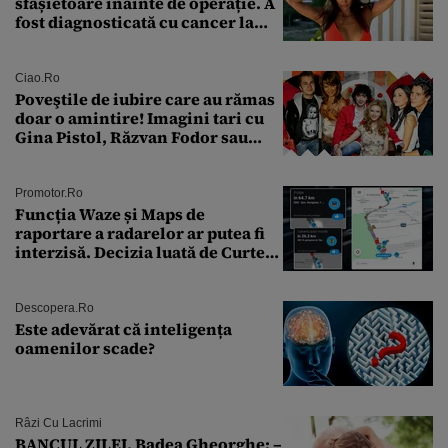
sfâșietoare înainte de operație. A
fost diagnosticată cu cancer la
sân în metastază: „Este singurul
tratament care o să mă ajute să
îmi salvez viața”
Ciao.ro
Poveştile de iubire care au rămas
doar o amintire! Imagini tari cu
Gina Pistol, Răzvan Fodor sau
Andra Măruţă şi foştii parteneri
Promotor.ro
Funcția Waze și Maps de
raportare a radarelor ar putea fi
interzisă. Decizia luată de Curtea
de Justiție a UE
Descopera.ro
Este adevărat că inteligența
oamenilor scade?
Râzi Cu Lacrimi
BANCUL ZILEI. Badea Gheorghe: –