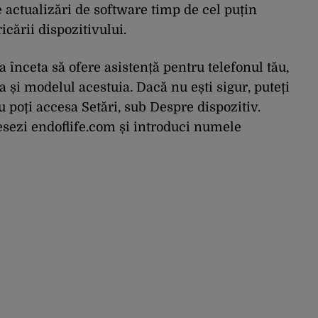
e actualizări de software timp de cel puțin
ricării dispozitivului.
 înceta să ofere asistență pentru telefonul tău,
 și modelul acestuia. Dacă nu ești sigur, puteți
au poți accesa Setări, sub Despre dispozitiv.
esezi endoflife.com și introduci numele