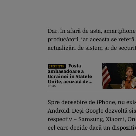
Dar, în afară de asta, smartphone-
producători, iar aceasta se refer
actualizări de sistem și de securit
Fosta
JUSTIȚIE
ambasadoare a
Ucrainei în Statele
Unite, acuzată de
corupție, a fost
15:45
eliberată pe cauțiune.
Ce obligații îi sunt
impuse
Spre deosebire de iPhone, nu exis
Android. Deși Google dezvoltă si
respectiv – Samsung, Xiaomi, OneP
cel care decide dacă un dispozitiv