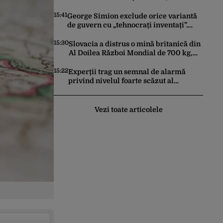
recesiune economică, prețuri record la
carburanți și cea mai gravă criză
15:41
George Simion exclude orice variantă
energetică de la Revoluție încoace.
de guvern cu „tehnocrați inventați”.
Cum se apără premierul, întrebat de
Președintele AUR nu îi vrea nici pe
Gândul dacă își cere scuze
Alexandru Nazare, pe Adrian Veștea și
15:30
Slovacia a distrus o mină britanică din
nici pe Eugen Tomac
Al Doilea Război Mondial de 700 kg,
descoperită în Dunărea
15:22
Experții trag un semnal de alarmă
privind nivelul foarte scăzut al
Dunării. Efectele ar putea fi mai grave
decât cele de până acum
Vezi toate articolele