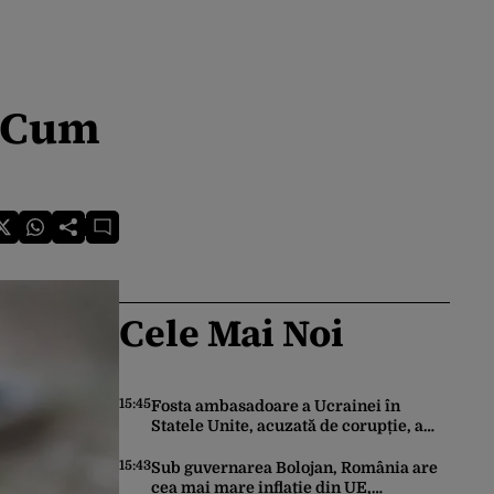
: Cum
Cele Mai Noi
15:45
Fosta ambasadoare a Ucrainei în
Statele Unite, acuzată de corupție, a
fost eliberată pe cauțiune. Ce obligații
îi sunt impuse
15:43
Sub guvernarea Bolojan, România are
cea mai mare inflație din UE,