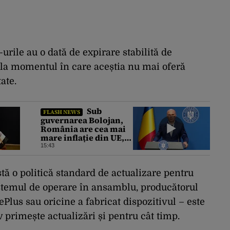
urile au o dată de expirare stabilită de
ă la momentul în care aceștia nu mai oferă
ate.
Sub
FLASH NEWS
guvernarea Bolojan,
România are cea mai
mare inflație din UE,
recesiune economică,
15:43
prețuri record la
carburanți și cea mai
gravă criză energetică
tă o politică standard de actualizare pentru
de la Revoluție
stemul de operare în ansamblu, producătorul
încoace. Cum se apără
premierul, întrebat de
lus sau oricine a fabricat dispozitivul – este
Gândul dacă își cere
scuze
 primește actualizări și pentru cât timp.