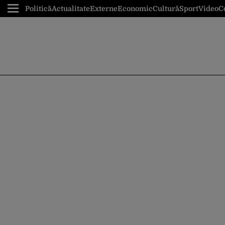
Politică
Actualitate
Externe
Economic
Cultură
Sport
Video
C