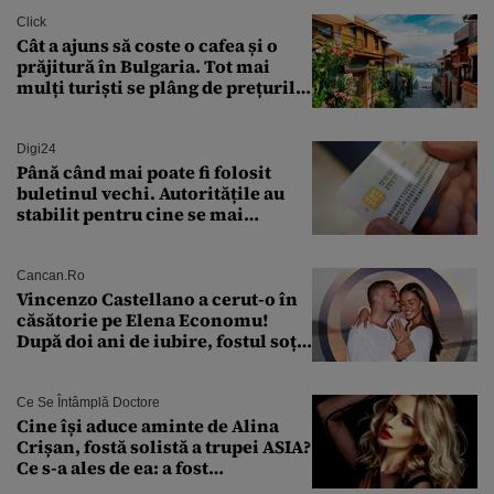
Click
Cât a ajuns să coste o cafea și o
prăjitură în Bulgaria. Tot mai
mulți turiști se plâng de prețurile
ridicate
Digi24
Până când mai poate fi folosit
buletinul vechi. Autoritățile au
stabilit pentru cine se mai
eliberează cartea de identitate
model 1997
Cancan.ro
Vincenzo Castellano a cerut-o în
căsătorie pe Elena Economu!
După doi ani de iubire, fostul soț
al Antoniei se pregătește de nuntă
Ce Se Întâmplă Doctore
Cine își aduce aminte de Alina
Crișan, fostă solistă a trupei ASIA?
Ce s-a ales de ea: a fost
condamnată la închisoare cu