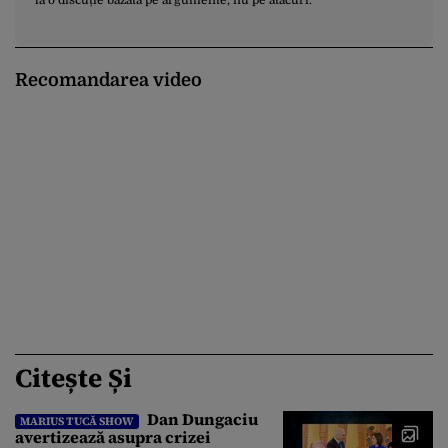
la o discuție bazată pe argumente, nu pe atacuri.
Recomandarea video
Citește Și
Dan Dungaciu
MARIUS TUCĂ SHOW
avertizează asupra crizei