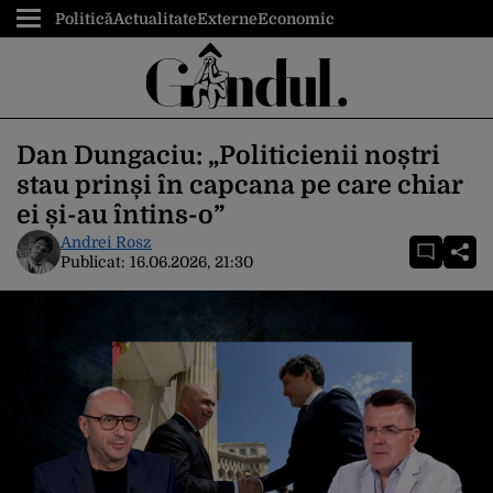
Politică
Actualitate
Externe
Economic
Dan Dungaciu: „Politicienii noștri
stau prinși în capcana pe care chiar
ei și-au întins-o”
Andrei Rosz
Publicat:
16.06.2026, 21:30