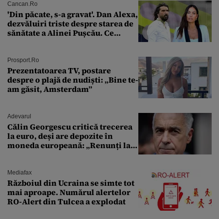
Cancan.ro
'Din păcate, s-a gravat'. Dan Alexa,
dezvăluiri triste despre starea de
sănătate a Alinei Pușcău. Ce
discuție au avut cu două zile în
urmă
Prosport.ro
Prezentatoarea TV, postare
despre o plajă de nudiști: „Bine te-
am găsit, Amsterdam”
Adevarul
Călin Georgescu critică trecerea
la euro, deși are depozite în
moneda europeană: „Renunți la
leu, renunți la suveranitate”
Mediafax
Războiul din Ucraina se simte tot
mai aproape. Numărul alertelor
RO-Alert din Tulcea a explodat