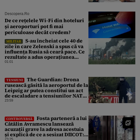
Descopera.ro
De ce rețelele Wi-Fi din hoteluri
și aeroporturi pot fi mai
periculoase decât credem?
S-au încheiat cele 40 de
MILITAR
zile în care Zelenski a spus că va
influența Rusia să ceară pace. Ce
rezultate a adus operațiunea
Kievului
01:01
The Guardian: Drona
TENSIUNI
rusească găsită la aeroportul de la
Leipzig ar putea constitui un act
de escaladare a tensiunilor NATO-
Rusia
23:59
Fosta parteneră a lui
CONTROVERSĂ
Cătălin Avramescu lansează
acuzații grave la adresa acestuia
și explică de ce a sesizat DIICOT:
„Făcea baie complet dezbrăcat cu
23:25