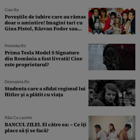
suspendare. Ce acuzații i se aduc
Ciao.ro
Poveştile de iubire care au rămas
doar o amintire! Imagini tari cu
Gina Pistol, Răzvan Fodor sau
Andra Măruţă şi foştii parteneri
Promotor.ro
Prima Tesla Model S Signature
din România a fost livrată! Cine
este proprietarul?
Descopera.ro
Studenta care a sfidat regimul lui
Hitler și a plătit cu viața
Râzi Cu Lacrimi
BANCUL ZILEI. El către ea: – Ce îți
place să ți se facă?