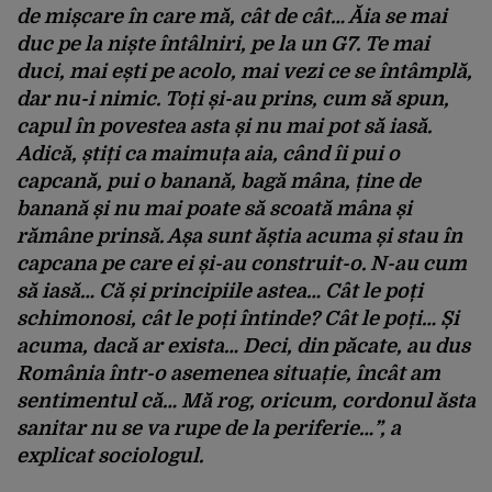
de mișcare în care mă, cât de cât… Ăia se mai
duc pe la niște întâlniri, pe la un G7. Te mai
duci, mai ești pe acolo, mai vezi ce se întâmplă,
dar nu-i nimic. Toți și-au prins, cum să spun,
capul în povestea asta și nu mai pot să iasă.
Adică, știți ca maimuța aia, când îi pui o
capcană, pui o banană, bagă mâna, ține de
banană și nu mai poate să scoată mâna și
rămâne prinsă. Așa sunt ăștia acuma și stau în
capcana pe care ei și-au construit-o. N-au cum
să iasă… Că și principiile astea… Cât le poți
schimonosi, cât le poți întinde? Cât le poți… Și
acuma, dacă ar exista… Deci, din păcate, au dus
România într-o asemenea situație, încât am
sentimentul că… Mă rog, oricum, cordonul ăsta
sanitar nu se va rupe de la periferie…”, a
explicat sociologul.