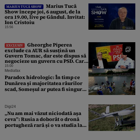
Marius Tucă
MARIUS TUCĂ SHOW
Show începe joi, 6 august, de la
ora 19.00, live pe Gândul. Invitat:
Ion Cristoiu
15:56
Gheorghe Piperea
EXCLUSIV
exclude ca AUR să susțină un
Guvern Tomac, dar este dispus să
negocieze un guvern cu PSD. Care
sunt condițiile
15:00
Mediafax
Paradox hidrologic: În timp ce
Dunărea și majoritatea râurilor
scad, Someșul ar putea fi singurul
mare râu cu debite în creștere
Digi24
„Nu am mai văzut niciodată așa
ceva”: Rusia a doborât o dronă
portugheză rară și o va studia la
un institut de cercetare