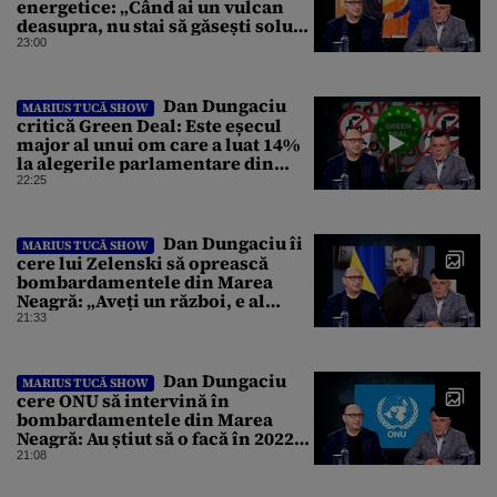
energetice: „Când ai un vulcan
deasupra, nu stai să găsești soluții
cu leucoplast”
23:00
Dan Dungaciu
MARIUS TUCĂ SHOW
critică Green Deal: Este eșecul
major al unui om care a luat 14%
la alegerile parlamentare din
Olanda
22:25
Dan Dungaciu îi
MARIUS TUCĂ SHOW
cere lui Zelenski să oprească
bombardamentele din Marea
Neagră: „Aveți un război, e al
vostru, dar lăsați restul să
21:33
circule”
Dan Dungaciu
MARIUS TUCĂ SHOW
cere ONU să intervină în
bombardamentele din Marea
Neagră: Au știut să o facă în 2022
ca să salveze grânele ucrainene
21:08