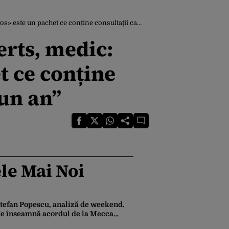
e conține consultații care poate fi accesate într-un an”
erts, medic:
t ce conține
-un an”
le Mai Noi
tefan Popescu, analiză de weekend.
e înseamnă acordul de la Mecca
intre Turcia, Pakistan şi Arabia