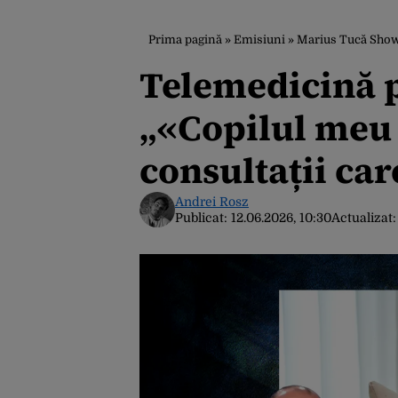
Prima pagină
»
Emisiuni
»
Marius Tucă Sho
Telemedicină p
„«Copilul meu 
consultații car
Andrei Rosz
Publicat:
12.06.2026, 10:30
Actualizat