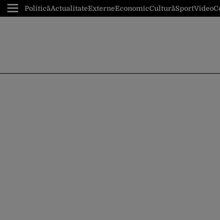
Politică
Actualitate
Externe
Economic
Cultură
Sport
Video
C