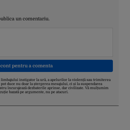
publica un comentariu.
n cont pentru a comenta
a limbajului instigator la ură, a apelurilor la violență sau trimiterea
 pot duce nu doar la ștergerea mesajului, ci și la suspendarea
stru încurajează dezbaterile aprinse, dar civilizate. Vă mulțumim
scuție bazată pe argumente, nu pe atacuri.