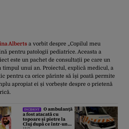
ina Alberts
a vorbit despre „Copilul meu
ină pentru patologii pediatrice. Aceasta a
iect este un pachet de consultații pe care un
n timpul unui an. Proiectul, explică medicul, a
ic pentru ca orice părinte să își poată permite
lu apropiat ei și vorbește despre o prietenă
rică.
O ambulanţă
INCIDENT
a fost atacată cu
topoare și pietre la
Cluj după ce într-un
clip de pe TikTok s-a
13:21