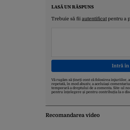
LASĂ UN RĂSPUNS
Trebuie să fii
autentificat
pentru a 
Intră î
Vă rugăm să țineți cont că folosirea injuriilor, 
repetată, în mod abuziv, a aceluiași comentariu
temporară a dreptului de a comenta. Site-ul no
pentru înțelegere și pentru contribuția la o di
Recomandarea video