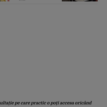
spus că ”fură copii”
ltație pe care practic o poți accesa oricând