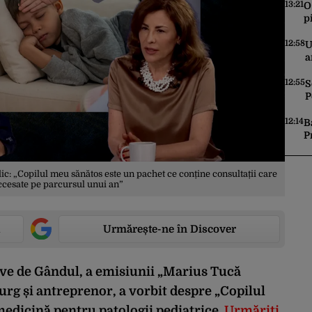
S
13:21
O
p
T
12:58
U
a
7
12:55
S
P
î
12:14
B
P
t
c: „Copilul meu sănătos este un pachet ce conține consultații care
accesate pe parcursul unui an”
Urmărește-ne în Discover
live de Gândul, a emisiunii „Marius Tucă
urg și antreprenor, a vorbit despre „Copilul
medicină pentru patologii pediatrice.
Urmăriți