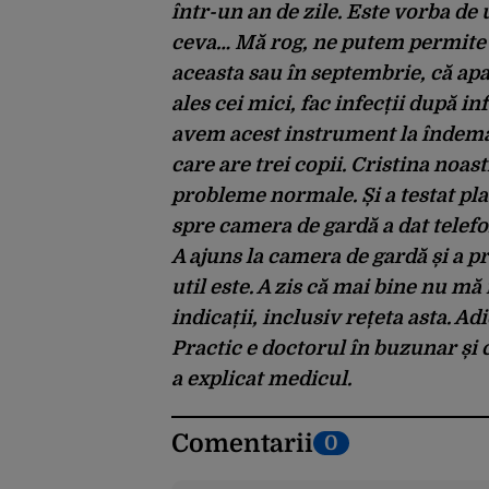
într-un an de zile. Este vorba de 
ceva… Mă rog, ne putem permite c
aceasta sau în septembrie, că apa
ales cei mici, fac infecții după in
avem acest instrument la îndemâ
care are trei copii. Cristina noa
probleme normale. Și a testat pl
spre camera de gardă a dat telefon
A ajuns la camera de gardă și a pri
util este. A zis că mai bine nu m
indicații, inclusiv rețeta asta. A
Practic e doctorul în buzunar și c
a explicat medicul.
Comentarii
0