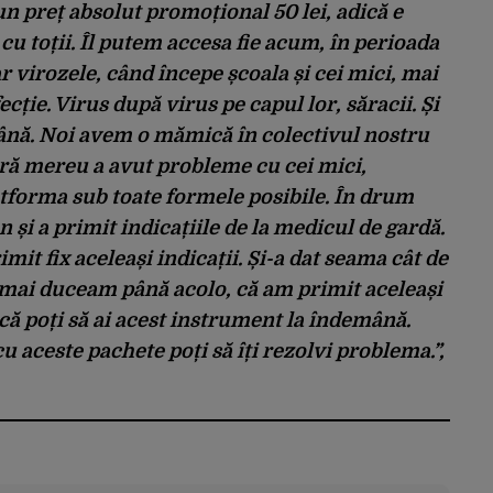
un preț absolut promoțional 50 lei, adică e
u toții. Îl putem accesa fie acum, în perioada
r virozele, când începe școala și cei mici, mai
fecție. Virus după virus pe capul lor, săracii. Și
nă. Noi avem o mămică în colectivul nostru
stră mereu a avut probleme cu cei mici,
atforma sub toate formele posibile. În drum
 și a primit indicațiile de la medicul de gardă.
mit fix aceleași indicații. Și-a dat seama cât de
ă mai duceam până acolo, că am primit aceleași
dică poți să ai acest instrument la îndemână.
u aceste pachete poți să îți rezolvi problema.”,