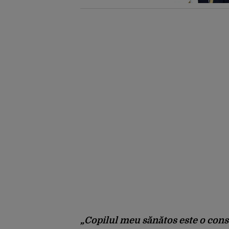
Arabia Saudită
„
Copilul meu sănătos este o consu