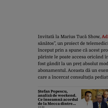
Invitată la Marius Tucă Show,
Ad
sănătos”, un proiect de telemedic
început prin a spune că acest pro
părinte le poate accesa oricând î
fost gândit la un preț absolut mod
abonamentul. Aceasta dă un exemp
care a încercat consultația pediat
Ștefan Popescu,
analiză de weekend.
Ce înseamnă acordul
de la Mecca dintre
Turcia, Pakistan şi
13:30