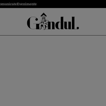
omunicate
Evenimente