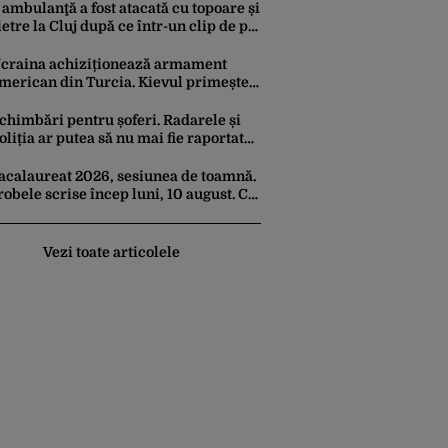
audită
 ambulanţă a fost atacată cu topoare și
ietre la Cluj după ce într-un clip de pe
ikTok s-a spus că ”fură copii”
craina achiziționează armament
merican din Turcia. Kievul primește
0 de rachete ATACMS și 12 lansatoare
MLRS
chimbări pentru șoferi. Radarele și
oliția ar putea să nu mai fie raportate
n aplicația Waze
acalaureat 2026, sesiunea de toamnă.
robele scrise încep luni, 10 august. Ce
rebuie să știe toți candidații
Vezi toate articolele