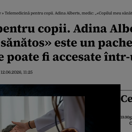
w
»
Telemedicină pentru copii. Adina Alberts, medic: „«Copilul meu sănătos» este un pachet c
entru copii. Adina Alb
sănătos» este un pache
e poate fi accesate într
:
12.06.2026, 11:25
Ce
13:30
Ș
C
d