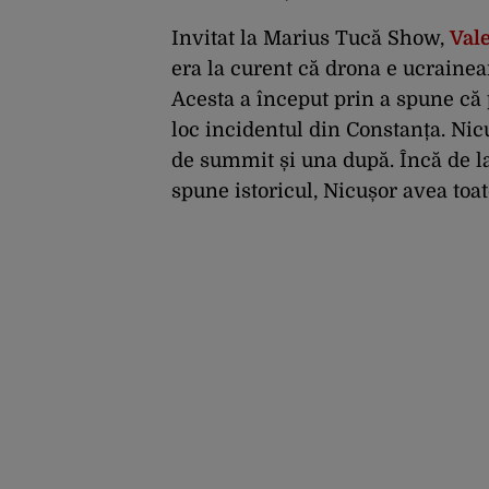
Invitat la Marius Tucă Show,
Val
era la curent că drona e ucrainean
Acesta a început prin a spune că
loc incidentul din Constanța. Nicu
de summit și una după. Încă de la 
spune istoricul, Nicușor avea toat