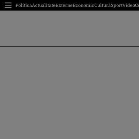
Politică
Actualitate
Externe
Economic
Cultură
Sport
Video
C