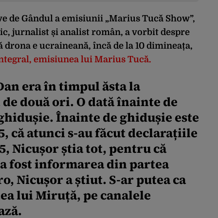
live de Gândul a emisiunii „Marius Tucă Show”,
ric, jurnalist și analist român, a vorbit despre
 drona e ucraineană, încă de la 10 dimineața,
integral, emisiunea lui Marius Tucă.
an era în timpul ăsta la
 de două ori. O dată înainte de
ghidușie. Înainte de ghidușie este
, că atunci s-au făcut declarațiile
5, Nicușor știa tot, pentru că
0 a fost informarea din partea
o, Nicușor a știut. S-ar putea ca
tea lui Miruță, pe canalele
ază.