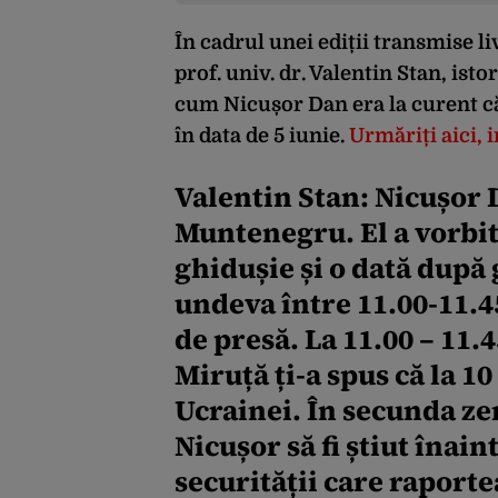
În cadrul unei ediții transmise 
prof. univ. dr. Valentin Stan, isto
cum Nicușor Dan era la curent că
în data de 5 iunie
.
Urmăriți aici, 
Valentin Stan:
Nicușor D
Muntenegru. El a vorbit
ghidușie și o dată după 
undeva între 11.00-11.45
de presă. La 11.00 – 11.4
Miruță ți-a spus că la 1
Ucrainei. În secunda zer
Nicușor să fi știut înain
securității care raporte