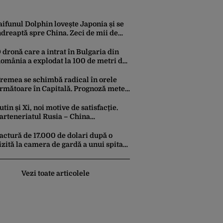
aifunul Dolphin lovește Japonia și se
ndreaptă spre China. Zeci de mii de
lădiri au rămas fără curent, iar
orturile au fost închise
 dronă care a intrat în Bulgaria din
omânia a explodat la 100 de metri de
raniță. Nu a fost detectată de radare
remea se schimbă radical în orele
rmătoare în Capitală. Prognoză meteo
pecială pentru București
utin și Xi, noi motive de satisfacție.
arteneriatul Rusia – China
uncționează la turație maximă,
chimburile comerciale ating niveluri
actură de 17.000 de dolari după o
ecord
izită la camera de gardă a unui spital
in SUA. Cât a plătit, de fapt, o tânără
omâncă
Vezi toate articolele