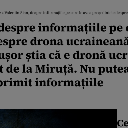
w
»
Valentin Stan, despre informațiile pe care le avea președintele despre drona ucraineană din Constanța: Nicușor știa că e dronă ucraineană și
despre informațiile pe 
espre drona ucraineană
șor știa că e dronă ucr
t de la Miruță. Nu pute
primit informațiile
Ce