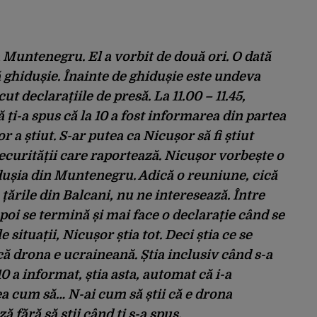
 Muntenegru. El a vorbit de două ori. O dată
ă ghidușie. Înainte de ghidușie este undeva
cut declarațiile de presă. La 11.00 – 11.45,
 ți-a spus că la 10 a fost informarea din partea
 a știut. S-ar putea ca Nicușor să fi știut
securității care raportează. Nicușor vorbește o
dușia din Muntenegru. Adică o reuniune, cică
ările din Balcani, nu ne interesează. Între
 apoi se termină și mai face o declarație când se
situații, Nicușor știa tot. Deci știa ce se
că drona e ucraineană. Știa inclusiv când s-a
10 a informat, știa asta, automat că i-a
ea cum să… N-ai cum să știi că e drona
 fără să știi când ți s-a spus.