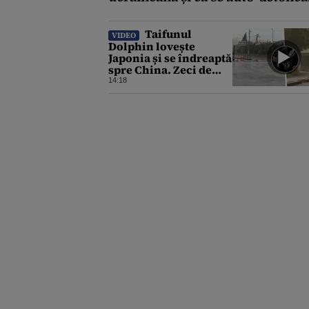
Taifunul
VIDEO
Dolphin lovește
Japonia și se îndreaptă
spre China. Zeci de
mii de clădiri au
14:18
rămas fără curent, iar
porturile au fost
închise