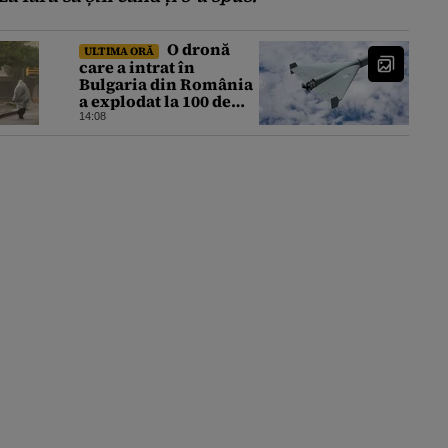
O dronă
ULTIMA ORĂ
care a intrat în
Bulgaria din România
a explodat la 100 de
metri de graniță. Nu a
14:08
fost detectată de
radare