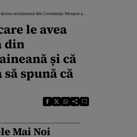
 că s-a autodetonat de la Miruță. Nu putea să spună că nu știe când a primit informațiile
care le avea
 din
aineană și că
a să spună că
le Mai Noi