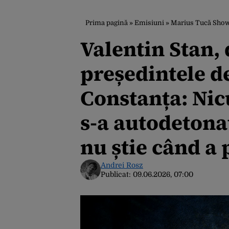
Prima pagină
»
Emisiuni
»
Marius Tucă Sho
Valentin Stan, 
președintele d
Constanța: Nicu
s-a autodetona
nu știe când a 
Andrei Rosz
Publicat:
09.06.2026, 07:00