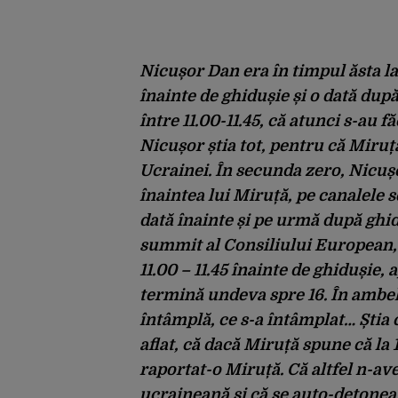
Nicușor Dan era în timpul ăsta la
înainte de ghidușie și o dată dup
între 11.00-11.45, că atunci s-au fă
Nicușor știa tot, pentru că Miruță
Ucrainei. În secunda zero, Nicușor
înaintea lui Miruță, pe canalele 
dată înainte și pe urmă după ghi
summit al Consiliului European, ț
11.00 – 11.45 înainte de ghidușie,
termină undeva spre 16. În ambele 
întâmplă, ce s-a întâmplat… Știa 
aflat, că dacă Miruță spune că la 
raportat-o Miruță. Că altfel n-av
ucraineană și că se auto-detonează