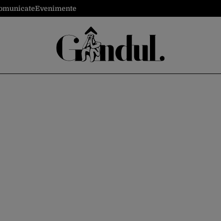
omunicate
Evenimente