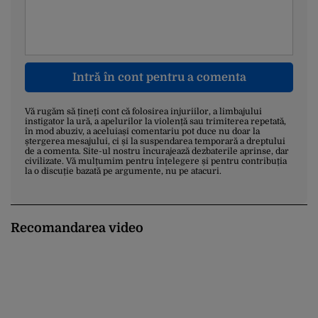
Intră în cont pentru a comenta
Vă rugăm să țineți cont că folosirea injuriilor, a limbajului
instigator la ură, a apelurilor la violență sau trimiterea repetată,
în mod abuziv, a aceluiași comentariu pot duce nu doar la
ștergerea mesajului, ci și la suspendarea temporară a dreptului
de a comenta. Site-ul nostru încurajează dezbaterile aprinse, dar
civilizate. Vă mulțumim pentru înțelegere și pentru contribuția
la o discuție bazată pe argumente, nu pe atacuri.
Recomandarea video