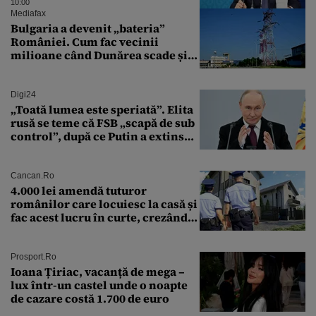
tratată cu indiferență la Kremlin
10:00
Mediafax
Bulgaria a devenit „bateria”
României. Cum fac vecinii
milioane când Dunărea scade și
Cernavodă produce puțin
Digi24
„Toată lumea este speriată”. Elita
rusă se teme că FSB „scapă de sub
control”, după ce Putin a extins
puterea serviciului
Cancan.ro
4.000 lei amendă tuturor
românilor care locuiesc la casă și
fac acest lucru în curte, crezând
că nu îi vede nimeni
Prosport.ro
Ioana Țiriac, vacanță de mega –
lux într-un castel unde o noapte
de cazare costă 1.700 de euro