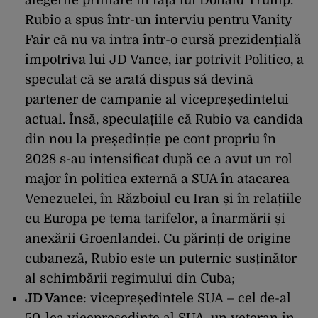
alegerile primare în fața lui Donald Trump.
Rubio a spus într-un interviu pentru Vanity
Fair că nu va intra într-o cursă prezidențială
împotriva lui JD Vance, iar potrivit Politico, a
speculat că se arată dispus să devină
partener de campanie al vicepreședintelui
actual. Însă, speculațiile că Rubio va candida
din nou la președinție pe cont propriu în
2028 s-au intensificat după ce a avut un rol
major în politica externă a SUA în atacarea
Venezuelei, în Războiul cu Iran și în relațiile
cu Europa pe tema tarifelor, a înarmării și
anexării Groenlandei. Cu părinți de origine
cubaneză, Rubio este un puternic susținător
al schimbării regimului din Cuba;
JD Vance
: vicepreședintele SUA – cel de-al