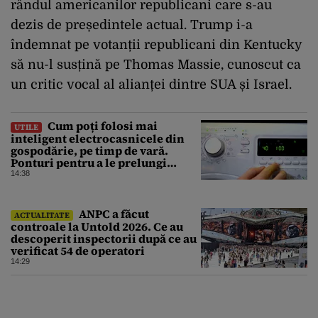
rândul americanilor republicani care s-au
dezis de președintele actual. Trump i-a
îndemnat pe votanții republicani din Kentucky
să nu-l susțină pe Thomas Massie, cunoscut ca
un critic vocal al alianței dintre SUA și Israel.
Cum poți folosi mai
UTILE
inteligent electrocasnicele din
gospodărie, pe timp de vară.
Ponturi pentru a le prelungi
durata de viață
14:38
ANPC a făcut
ACTUALITATE
controale la Untold 2026. Ce au
descoperit inspectorii după ce au
verificat 54 de operatori
14:29