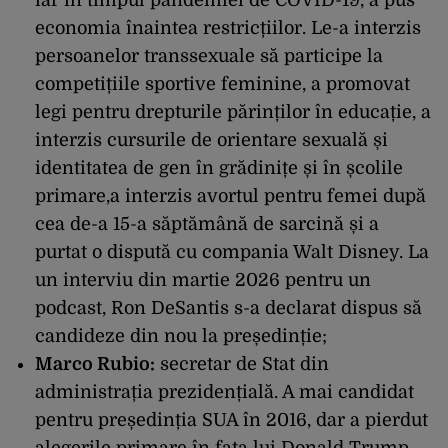
iar în timpul pandemiei de COVID-19, a pus
economia înaintea restricțiilor. Le-a interzis
persoanelor transsexuale să participe la
competițiile sportive feminine, a promovat
legi pentru drepturile părinților în educație, a
interzis cursurile de orientare sexuală și
identitatea de gen în grădinițe și în școlile
primare,a interzis avortul pentru femei după
cea de-a 15-a săptămână de sarcină și a
purtat o dispută cu compania Walt Disney. La
un interviu din martie 2026 pentru un
podcast, Ron DeSantis s-a declarat dispus să
candideze din nou la președinție;
Marco Rubio:
secretar de Stat din
administrația prezidențială. A mai candidat
pentru președinția SUA în 2016, dar a pierdut