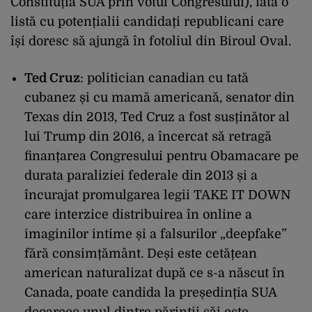
Constituția SUA prin votul Congresului), iată o
listă cu potențialii candidați republicani care
își doresc să ajungă în fotoliul din Biroul Oval.
Ted Cruz
: politician canadian cu tată
cubanez și cu mamă americană, senator din
Texas din 2013, Ted Cruz a fost susținător al
lui Trump din 2016, a încercat să retragă
finanțarea Congresului pentru Obamacare pe
durata paraliziei federale din 2013 și a
încurajat promulgarea legii TAKE IT DOWN
care interzice distribuirea în online a
imaginilor intime și a falsurilor „deepfake”
fără consimțământ. Deși este cetățean
american naturalizat după ce s-a născut în
Canada, poate candida la președinția SUA