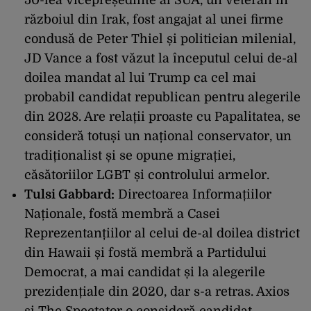
50-lea vicepreședinte al SUA, un veteran în
războiul din Irak, fost angajat al unei firme
condusă de Peter Thiel și politician milenial,
JD Vance a fost văzut la începutul celui de-al
doilea mandat al lui Trump ca cel mai
probabil candidat republican pentru alegerile
din 2028. Are relații proaste cu Papalitatea, se
consideră totuși un național conservator, un
tradiționalist și se opune migrației,
căsătoriilor LGBT și controlului armelor.
Tulsi Gabbard:
Directoarea Informațiilor
Naționale, fostă membră a Casei
Reprezentanțiilor al celui de-al doilea district
din Hawaii și fostă membră a Partidului
Democrat, a mai candidat și la alegerile
prezidențiale din 2020, dar s-a retras. Axios