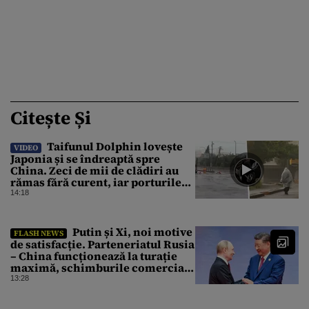
Citește Și
Taifunul Dolphin lovește
VIDEO
Japonia și se îndreaptă spre
China. Zeci de mii de clădiri au
rămas fără curent, iar porturile
au fost închise
14:18
Putin și Xi, noi motive
FLASH NEWS
de satisfacție. Parteneriatul Rusia
– China funcționează la turație
maximă, schimburile comerciale
ating niveluri record
13:28