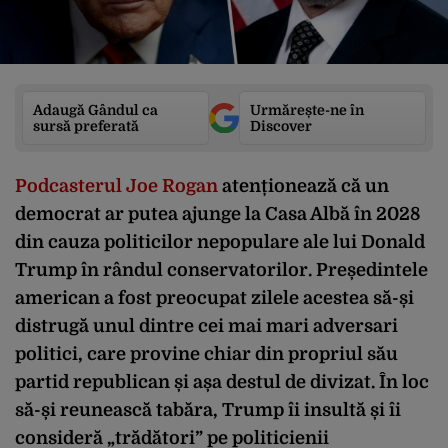
Adaugă Gândul ca
Urmărește-ne în
sursă preferată
Discover
Podcasterul Joe Rogan
atenționează că un
democrat ar putea ajunge la Casa Albă în 2028
din cauza politicilor nepopulare ale lui Donald
Trump în rândul conservatorilor. Președintele
american a fost preocupat zilele acestea să-și
distrugă unul dintre cei mai mari adversari
politici, care provine chiar din propriul său
partid republican și așa destul de divizat. În loc
să-și reunească tabăra, Trump îi insultă și îi
consideră „trădători” pe politicienii