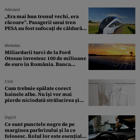
Adevarul
„Era mai bun trenul vechi, era
răcoare”. Pasagerii unui tren
PESA au fost sufocați de căldură
pe ruta București-Constanța
Mediafax
Miliardarii turci de la Ford
Otosan investesc 100 de milioane
de euro în România. Banca
Transilvania le acordă o
finanțare uriașă
Click
Cum trebuie spălate corect
hainele albe. Nu își vor mai
pierde niciodată strălucirea și
culoarea intensă
Digi24
Ce sunt punctele negre de pe
marginea parbrizului și la ce
folosesc. Rolul lor este esențial