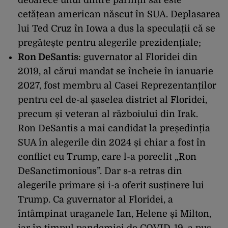
deoarece unul dintre părinții săi este
cetățean american născut în SUA. Deplasarea
lui Ted Cruz în Iowa a dus la speculații că se
pregătește pentru alegerile prezidențiale;
Ron DeSantis
: guvernator al Floridei din
2019, al cărui mandat se încheie în ianuarie
2027, fost membru al Casei Reprezentanților
pentru cel de-al șaselea district al Floridei,
precum și veteran al războiului din Irak.
Ron DeSantis a mai candidat la președinția
SUA în alegerile din 2024 și chiar a fost în
conflict cu Trump, care l-a poreclit „Ron
DeSanctimonious”. Dar s-a retras din
alegerile primare și i-a oferit susținere lui
Trump. Ca guvernator al Floridei, a
întâmpinat uraganele Ian, Helene și Milton,