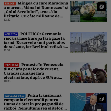
Mingea cu care Maradona
INEDIT
a marcat „Mâna lui Dumnezeu” și
„Golul Secolului”, scoasă la
licitație. Cu câte milioane de
dolari ar putea fi vândută
12:22
POLITICO: Germania
ANALIZĂ
riscă să lase Europa fără gaze la
iarnă. Rezervele sunt periculos
de scăzute, iar Berlinul refuză să
intervină
11:39
Proteste în Venezuela
TENSIUNI
din cauza penelor de curent.
Caracas rămâne fără
electricitate, după ce SUA au
promis modernizarea rețelei
10:35
Putin transformă
ANALIZA de 10
campania electorală pentru
Duma de Stat în propagandă de
război. Nemulțumirea elitelor,