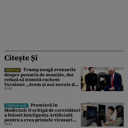
Citește Și
Trump neagă zvonurile
MILITAR
despre penuria de muniție, dar
refuză să trimită rachete
Ucrainei: „Avem și noi nevoie de
rachete”
01:02
Premieră în
TEHNOLOGIE
Medicină: O echipă de cercetători
a folosit Inteligența Artificială
pentru a crea primele virusuri
sintetice la tratarea de E.coli
23:47