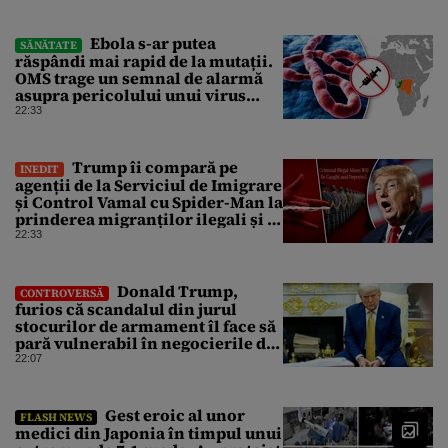
Ebola s-ar putea
SĂNĂTATE
răspândi mai rapid de la mutații.
OMS trage un semnal de alarmă
asupra pericolului unui virus
pentru care nu există vaccin
22:33
Trump îi compară pe
INEDIT
agenții de la Serviciul de Imigrare
și Control Vamal cu Spider-Man la
prinderea migranților ilegali și a
infractorilor
22:33
Donald Trump,
CONTROVERSĂ
furios că scandalul din jurul
stocurilor de armament îl face să
pară vulnerabil în negocierile de
pace cu Iranul
22:07
Gest eroic al unor
FLASH NEWS
medici din Japonia în timpul unui