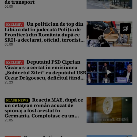
de transport
06:00
Un politician de top din
EXCLUSIV
Libia a dat în judecată Poliția de
Frontieră din România după ce
SRI l-a declarat, oficial, terorist
ISIS
05:00
Deputatul PSD Ciprian
EXCLUSIV
Văcaru s-a certat în emisiunea
„Subiectul Zilei” cu deputatul USR
Cezar Drăgoescu, deficitul fiind
motivul scandalului
23:23
Reacția MAE, după ce
FLASH NEWS
un cetăţean român acuzat de
spionaj a fost arestat în
Germania. Complotase cu un
ucrainean ca să asasineze un
23:05
producător de drone