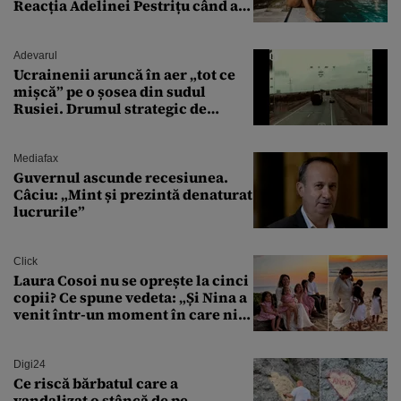
Reacția Adelinei Pestrițu când a
văzut-o
Adevarul
Ucrainenii aruncă în aer „tot ce
mișcă” pe o șosea din sudul
Rusiei. Drumul strategic de
aprovizionare către Crimeea este
controlat complet
Mediafax
Guvernul ascunde recesiunea.
Câciu: „Mint și prezintă denaturat
lucrurile”
Click
Laura Cosoi nu se oprește la cinci
copii? Ce spune vedeta: „Și Nina a
venit într-un moment în care nici
măcar nu mai discutam”
Digi24
Ce riscă bărbatul care a
vandalizat o stâncă de pe