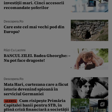
investiții mari. Cinci accesorii
recomandate șoferilor
Descopera.ro
Care este cel mai vechi pod din
Europa?
Râzi Cu Lacrimi
BANCUL ZILEI. Badea Gheorghe: –
Nu pot face dragoste!
Descopera.ro
Mata Hari, curtezana care a făcut
istorie devenind spioană în
serviciul Germaniei
Cum risipește Primăria
ALERTĂ
Capitalei banii pentru STB, în
plină criză financiară a societății