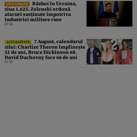
Război în Ucraina,
LIVE UPDATE
ziua 1.625. Zelenski ordonă
atacuri susținute împotriva
industriei militare ruse
07:31
7 August, calendarul
ACTUALITATE
zilei: Charlize Theron împlinește
51 de ani, Bruce Dickinson 68.
David Duchovny face 66 de ani
07:15