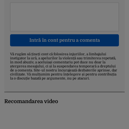
Intră în cont pentru a comenta
Vă rugăm să țineți cont că folosirea injuriilor, a limbajului
instigator la ură, a apelurilor la violență sau trimiterea repetată,
în mod abuziv, a aceluiași comentariu pot duce nu doar la
ștergerea mesajului, ci și la suspendarea temporară a dreptului
de a comenta. Site-ul nostru încurajează dezbaterile aprinse, dar
civilizate. Vă mulțumim pentru înțelegere și pentru contribuția
la o discuție bazată pe argumente, nu pe atacuri.
Recomandarea video