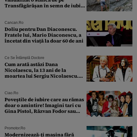
Transfăgărășan în semn de iubire
față de „Anna”
Cancan.ro
Doliu pentru Dan Diaconescu.
Fratele lui, Mario Diaconescu, a
încetat din viață la doar 60 de ani
Ce Se Întâmplă Doctore
Cum arată astăzi Dana
Nicolaescu, la 13 ani de la
moartea lui Sergiu Nicolaescu.
Transformarea care i-a surprins
pe toți
Ciao.ro
Poveştile de iubire care au rămas
doar o amintire! Imagini tari cu
Gina Pistol, Răzvan Fodor sau
Andra Măruţă şi foştii parteneri
Promotor.ro
Modernizează-ți mașina fără