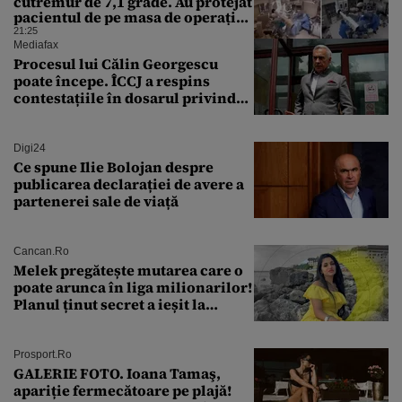
cutremur de 7,1 grade. Au protejat
pacientul de pe masa de operație
cu propriile corpuri
21:25
Mediafax
Procesul lui Călin Georgescu
poate începe. ÎCCJ a respins
contestațiile în dosarul privind
lovitura de stat
Digi24
Ce spune Ilie Bolojan despre
publicarea declarației de avere a
partenerei sale de viață
Cancan.ro
Melek pregătește mutarea care o
poate arunca în liga milionarilor!
Planul ținut secret a ieșit la
lumină
Prosport.ro
GALERIE FOTO. Ioana Tamaş,
apariție fermecătoare pe plajă!