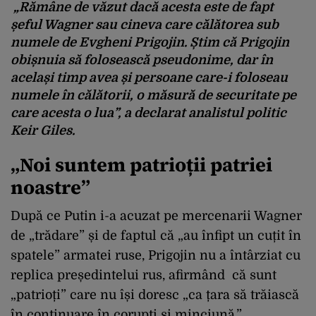
„Rămâne de văzut dacă acesta este de fapt
șeful Wagner sau cineva care călătorea sub
numele de Evgheni Prigojin. Știm că Prigojin
obișnuia să folosească pseudonime, dar în
același timp avea și persoane care-i foloseau
numele în călătorii, o măsură de securitate pe
care acesta o lua”,
a declarat analistul politic
Keir Giles.
„Noi suntem patrioții patriei
noastre”
După ce Putin i-a acuzat pe mercenarii Wagner
de „trădare” și de faptul că „au înfipt un cuțit în
spatele” armatei ruse, Prigojin nu a întârziat cu
replica președintelui rus, afirmând că sunt
„patrioți” care nu își doresc „ca țara să trăiască
în continuare în corupți și minciună.”