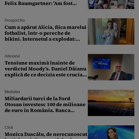
Felix Baumgartner: 'Am fost
ȘTEARSĂ complet din
Prosport.ro
Cum a apărut Alicia, fiica marelui
fotbalist, într-o pereche de
bikini. Internetul a explodat:
„Zeiță superbă!”
Adevarul
Tensiune maximă înainte de
verdictul Moody’s. Daniel Dăianu
explică de ce decizia este crucială
pentru economia României
Mediafax
Miliardarii turci de la Ford
Otosan investesc 100 de milioane
de euro în România. Banca
Transilvania le acordă o
finanțare uriașă
Click
Monica Dascălu, de nerecunoscut