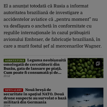
El a anunțat totodată că Rusia a informat
autoritatea braziliană de investigare a
accidentelor aviatice că „pentru moment” nu
va desfăşura o anchetă în conformitate cu
regulile internaţionale în cazul prăbuşirii
avionului Embraer, de fabricaţie braziliană, în
care a murit fostul șef al mercenarilor Wagner.
Leguma neobișnuită
AGRICULTURĂ
omologată de cercetătorii din
Buzău, gata de lansare pe piață.
Cum poate fi consumată și de
unde provine soiul
23:12
Nouă breșă de
NEWS ALERT
securitate în spațiul NATO. Două
drone suspecte au survolat o bază
militară din Germania
23:04