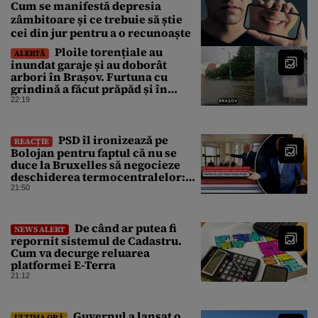
Cum se manifestă depresia
zâmbitoare și ce trebuie să știe
cei din jur pentru a o recunoaște
Ploile torențiale au
ALERTĂ
inundat garaje și au doborât
arbori în Brașov. Furtuna cu
grindină a făcut prăpăd și în
Bihor
22:19
PSD îl ironizează pe
REACȚIE
Bolojan pentru faptul că nu se
duce la Bruxelles să negocieze
deschiderea termocentralelor:
„Pentru că a dat afară
21:50
translatorii”
De când ar putea fi
NEWS ALERT
repornit sistemul de Cadastru.
Cum va decurge reluarea
platformei E-Terra
21:12
Guvernul a lansat o
ULTIMA ORĂ