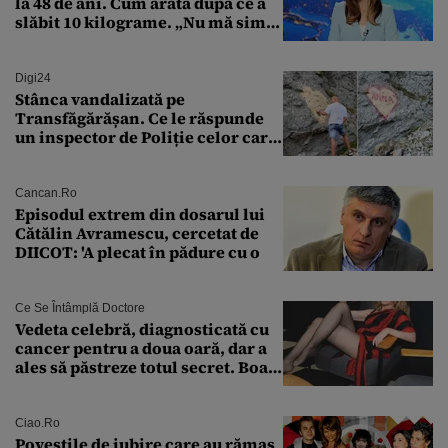
la 48 de ani. Cum arată după ce a
slăbit 10 kilograme. „Nu mă simt
bine în această perioadă”
Digi24
Stânca vandalizată pe
Transfăgărășan. Ce le răspunde
un inspector de Poliție celor care
întreabă: „Dar ce a făcut?”
Cancan.ro
Episodul extrem din dosarul lui
Cătălin Avramescu, cercetat de
DIICOT: 'A plecat în pădure cu o
Ce Se Întâmplă Doctore
Vedeta celebră, diagnosticată cu
cancer pentru a doua oară, dar a
ales să păstreze totul secret. Boala
a fost descoperită la un control de
rutină
Ciao.ro
Poveştile de iubire care au rămas