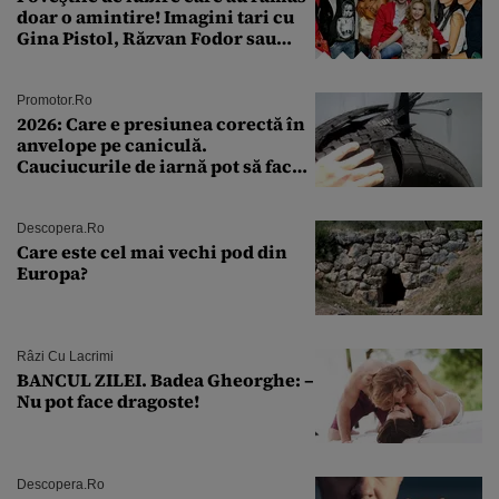
doar o amintire! Imagini tari cu
Gina Pistol, Răzvan Fodor sau
Andra Măruţă şi foştii parteneri
Promotor.ro
2026: Care e presiunea corectă în
anvelope pe caniculă.
Cauciucurile de iarnă pot să facă
explozie la peste 40°C?
Descopera.ro
Care este cel mai vechi pod din
Europa?
Râzi Cu Lacrimi
BANCUL ZILEI. Badea Gheorghe: –
Nu pot face dragoste!
Descopera.ro