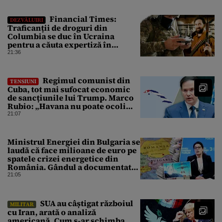
Financial Times:
DEZVĂLUIRI
Traficanții de droguri din
Columbia se duc în Ucraina
pentru a căuta expertiză în
domeniul dronelor
21:36
Regimul comunist din
TENSIUNI
Cuba, tot mai sufocat economic
de sancțiunile lui Trump. Marco
Rubio: „Havana nu poate ocoli
sancțiunile prin mimat reforme”
21:07
Ministrul Energiei din Bulgaria se
laudă că face milioane de euro pe
spatele crizei energetice din
România. Gândul a documentat
cazul
21:05
SUA au câștigat războiul
MILITAR
cu Iran, arată o analiză
americană. Cum s-ar schimba