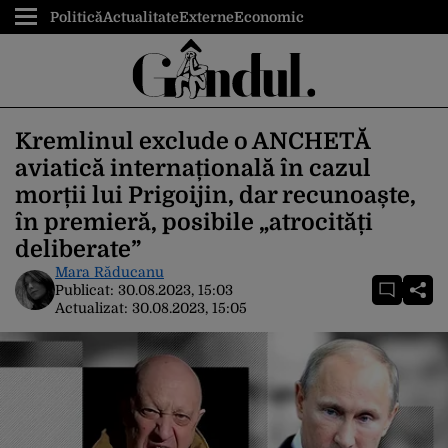
Politică
Actualitate
Externe
Economic
Kremlinul exclude o ANCHETĂ
aviatică internațională în cazul
morții lui Prigoijin, dar recunoaște,
în premieră, posibile „atrocități
deliberate”
Mara Răducanu
Publicat:
30.08.2023, 15:03
Actualizat:
30.08.2023, 15:05