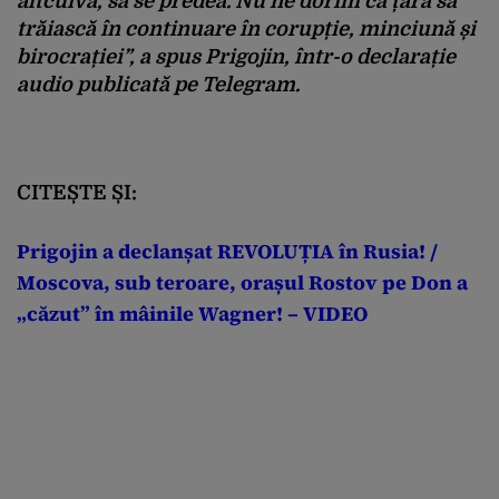
altcuiva, să se predea. Nu ne dorim ca țara să
trăiască în continuare în corupție, minciună și
birocrației”,
a spus Prigojin, într-o declarație
audio publicată pe Telegram.
CITEȘTE ȘI:
Prigojin a declanșat REVOLUȚIA în Rusia! /
Moscova, sub teroare, orașul Rostov pe Don a
„căzut” în mâinile Wagner! – VIDEO