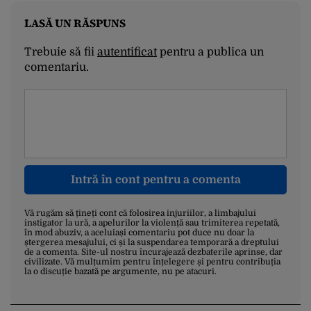
LASĂ UN RĂSPUNS
Trebuie să fii
autentificat
pentru a publica un
comentariu.
Intră în cont pentru a comenta
Vă rugăm să țineți cont că folosirea injuriilor, a limbajului
instigator la ură, a apelurilor la violență sau trimiterea repetată,
în mod abuziv, a aceluiași comentariu pot duce nu doar la
ștergerea mesajului, ci și la suspendarea temporară a dreptului
de a comenta. Site-ul nostru încurajează dezbaterile aprinse, dar
civilizate. Vă mulțumim pentru înțelegere și pentru contribuția
la o discuție bazată pe argumente, nu pe atacuri.