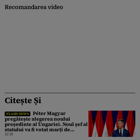
Recomandarea video
Citește Și
Péter Magyar
FLASH NEWS
pregătește alegerea noului
președinte al Ungariei. Noul șef al
statului va fi votat marți de
Parlament
22:26