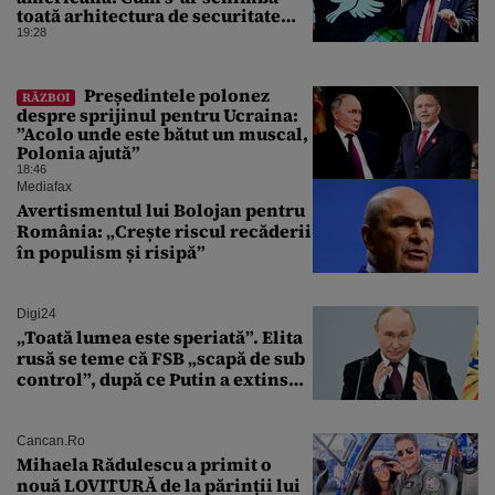
toată arhitectura de securitate
din Orientul Mijlociu
19:28
Președintele polonez
RĂZBOI
despre sprijinul pentru Ucraina:
”Acolo unde este bătut un muscal,
Polonia ajută”
18:46
Mediafax
Avertismentul lui Bolojan pentru
România: „Crește riscul recăderii
în populism și risipă”
Digi24
„Toată lumea este speriată”. Elita
rusă se teme că FSB „scapă de sub
control”, după ce Putin a extins
puterea serviciului
Cancan.ro
Mihaela Rădulescu a primit o
nouă LOVITURĂ de la părinții lui