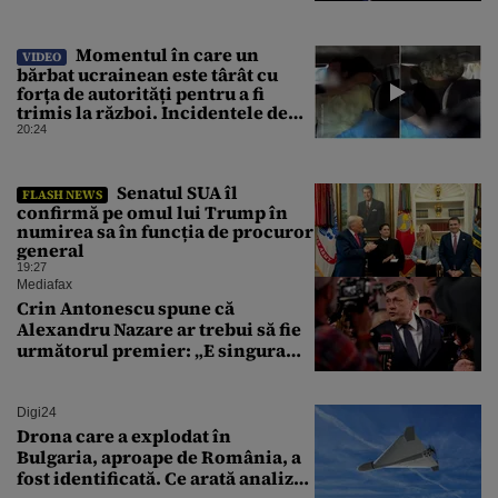
Momentul în care un
VIDEO
bărbat ucrainean este târât cu
forța de autorități pentru a fi
trimis la război. Incidentele de
acest fel sunt tot mai dese
20:24
Senatul SUA îl
FLASH NEWS
confirmă pe omul lui Trump în
numirea sa în funcția de procuror
general
19:27
Mediafax
Crin Antonescu spune că
Alexandru Nazare ar trebui să fie
următorul premier: „E singura
soluție”
Digi24
Drona care a explodat în
Bulgaria, aproape de România, a
fost identificată. Ce arată analiza