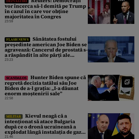
Reuters: Democrații
DEZVĂLUIRI
vor încerca să-l demită pe Trump
în cazul în care vor obține
majoritatea în Congres
23:59
Sănătatea fostului
FLASH NEWS
președinte american Joe Biden se
agravează: Cancerul de prostată s-
a răspândit în alte părți ale
corpului
23:23
Hunter Biden spune că
SCANDALOS
regretă decizia tatălui său Joe
Biden de a-l grația: „I-a dăunat
enorm moștenirii sale”
22:58
Kievul neagă că a
MILITAR
intenționat să atace Bulgaria
după ce o dronă ucraineană a
explodat lângă instalația de gaz
de la granița României
21:46