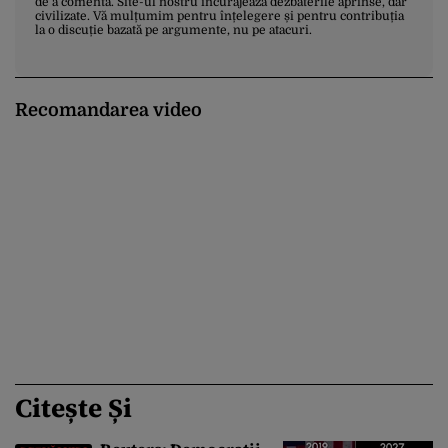
de a comenta. Site-ul nostru încurajează dezbaterile aprinse, dar
civilizate. Vă mulțumim pentru înțelegere și pentru contribuția
la o discuție bazată pe argumente, nu pe atacuri.
Recomandarea video
Citește Și