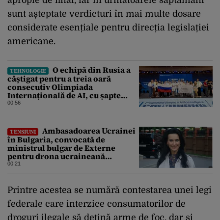
sunt așteptate verdicturi în mai multe dosare
considerate esențiale pentru direcția legislației
americane.
O echipă din Rusia a
TEHNOLOGIE
câștigat pentru a treia oară
consecutiv Olimpiada
Internațională de AI, cu șapte
medalii din aur și una de bronz
00:56
Ambasadoarea Ucrainei
TENSIUNI
în Bulgaria, convocată de
ministrul bulgar de Externe
pentru drona ucraineană
prăbușită în apropierea
00:21
infrastructurii critice
Printre acestea se numără contestarea unei legi
federale care interzice consumatorilor de
droguri ilegale să dețină arme de foc, dar și