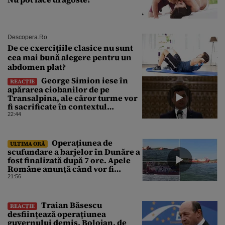
Descopera.ro
De ce cxercițiile clasice nu sunt
cea mai bună alegere pentru un
abdomen plat?
George Simion iese în
REACȚIE
apărarea ciobanilor de pe
Transalpina, ale căror turme vor
fi sacrificate în contextul
focarului de variolă ovină
22:44
Operațiunea de
ULTIMA ORĂ
scufundare a barjelor în Dunăre a
fost finalizată după 7 ore. Apele
Române anunță când vor fi
simțite efectele
21:56
Traian Băsescu
REACȚIE
desființează operațiunea
guvernului demis, Bolojan, de