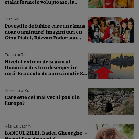
etalat formele voluptoase, la
aproape 50 de ani
Ciao.ro
Poveştile de iubire care au rămas
doar o amintire! Imagini tari cu
Gina Pistol, Răzvan Fodor sau
Andra Măruţă şi foştii parteneri
Promotor.ro
Nivelul extrem de scăzut al
Dunării a dus la o descoperire
rară. Era acolo de aproximativ 80
de ani
Descopera.ro
Care este cel mai vechi pod din
Europa?
Râzi Cu Lacrimi
BANCUL ZILEI. Badea Gheorghe: –
Nu pot face dragoste!