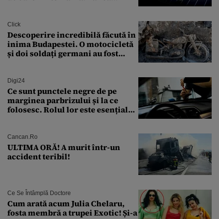
Transilvania le acordă o
finanțare uriașă
Click
Descoperire incredibilă făcută în
inima Budapestei. O motocicletă
și doi soldați germani au fost
găsiți în Dunăre
Digi24
Ce sunt punctele negre de pe
marginea parbrizului și la ce
folosesc. Rolul lor este esențial
pentru siguranța mașinii
Cancan.ro
ULTIMA ORĂ! A murit într-un
accident teribil!
Ce Se Întâmplă Doctore
Cum arată acum Julia Chelaru,
fosta membră a trupei Exotic! Și-a