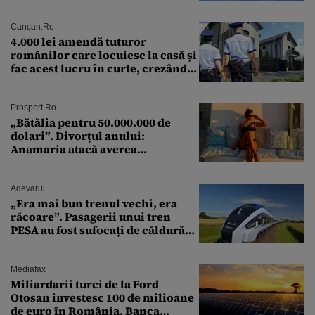
preliminară a epavei
Cancan.ro
4.000 lei amendă tuturor
românilor care locuiesc la casă și
fac acest lucru în curte, crezând
că nu îi vede nimeni
Prosport.ro
„Bătălia pentru 50.000.000 de
dolari”. Divorțul anului:
Anamaria atacă averea
milionarului
Adevarul
„Era mai bun trenul vechi, era
răcoare”. Pasagerii unui tren
PESA au fost sufocați de căldură
pe ruta București-Constanța
Mediafax
Miliardarii turci de la Ford
Otosan investesc 100 de milioane
de euro în România. Banca