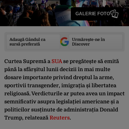
GALERIE FOTO
2
Adaugă Gândul ca
Urmărește-ne în
sursă preferată
Discover
Curtea Supremă a
SUA
se pregătește să emită
până la sfârșitul lunii decizii în mai multe
dosare importante privind dreptul la arme,
sportivii transgender, imigrația și libertatea
religioasă. Verdicturile ar putea avea un impact
semnificativ asupra legislației americane și a
politicilor susținute de administrația Donald
Trump, relatează
Reuters
.