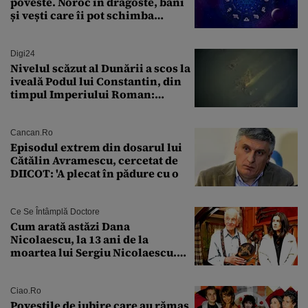
poveste. Noroc în dragoste, bani
și vești care îi pot schimba
viitorul
Digi24
Nivelul scăzut al Dunării a scos la
iveală Podul lui Constantin, din
timpul Imperiului Roman:
„Aceste momente sunt extrem de
valoroase”
Cancan.ro
Episodul extrem din dosarul lui
Cătălin Avramescu, cercetat de
DIICOT: 'A plecat în pădure cu o
Ce Se Întâmplă Doctore
Cum arată astăzi Dana
Nicolaescu, la 13 ani de la
moartea lui Sergiu Nicolaescu.
Transformarea care i-a surprins
pe toți
Ciao.ro
Poveştile de iubire care au rămas