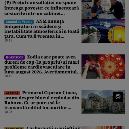
(P) Prețul consultației nu spune
întreaga poveste: ce influențează
costurile într-un cabinet
stomatologic din București
ANM anunță
Gândul de Vreme
temperaturi în scădere și
instabilitate atmosferică în toată
țara. Cum va fi vremea în
București și când vin vijeliile
10:15
Zodia care poate avea
HOROSCOP
dureri de cap (la propriu) și mari
probleme cardiovasculare în
luna august 2026. Avertismentul
experților în astrologie
10:15
Primarul Ciprian Ciucu,
ALERTĂ
anunț despre blocul explodat din
Rahova. Ce ar putea să le
transmită edilul locatarilor
rămași pe drumuri
10:08
Carburanții s-au ieftinit
ECONOMIE