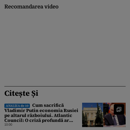
Recomandarea video
Citește Și
Cum sacrifică
ANALIZA de 10
Vladimir Putin economia Rusiei
pe altarul războiului. Atlantic
Council: O criză profundă ar
putea forța Kremlinul să apeleze
10:00