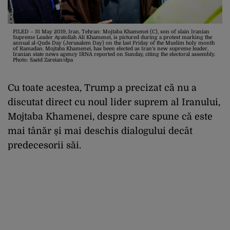
FILED – 31 May 2019, Iran, Tehran: Mojtaba Khamenei (C), son of slain Iranian
Supreme Leader Ayatollah Ali Khamenei, is pictured during a protest marking the
annual al-Quds Day (Jerusalem Day) on the last Friday of the Muslim holy month
of Ramadan. Mojtaba Khamenei, has been elected as Iran’s new supreme leader,
Iranian state news agency IRNA reported on Sunday, citing the electoral assembly.
Photo: Saeid Zareian/dpa
Cu toate acestea, Trump a precizat că nu a
discutat direct cu noul lider suprem al Iranului,
Mojtaba Khamenei, despre care spune că este
mai tânăr și mai deschis dialogului decât
predecesorii săi.