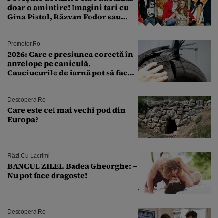
doar o amintire! Imagini tari cu
Gina Pistol, Răzvan Fodor sau
Andra Măruţă şi foştii parteneri
Promotor.ro
2026: Care e presiunea corectă în
anvelope pe caniculă.
Cauciucurile de iarnă pot să facă
explozie la peste 40°C?
Descopera.ro
Care este cel mai vechi pod din
Europa?
Râzi Cu Lacrimi
BANCUL ZILEI. Badea Gheorghe: –
Nu pot face dragoste!
Descopera.ro