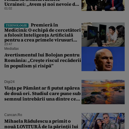
Ucrainei: „Avem și noi nevoie de
rachete”
01:02
Premieră în
TEHNOLOGIE
Medicină: O echipă de cercetători
a folosit Inteligența Artificială
pentru a crea primele virusuri
sintetice la tratarea de E.coli
23:47
Mediafax
Avertismentul lui Bolojan pentru
România: „Crește riscul recăderii
în populism și risipă”
Digi24
Viața pe Pământ ar fi putut apărea
de două ori. Studiul care pune sub
semnul întrebării una dintre cele
mai vechi teorii din biologie
Cancan.ro
Mihaela Rădulescu a primit o
nouă LOVITURĂ de la părinții lui