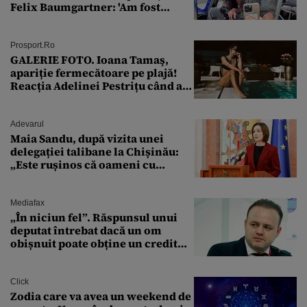
Felix Baumgartner: 'Am fost
ȘTEARSĂ complet din
Prosport.ro
GALERIE FOTO. Ioana Tamaş,
apariție fermecătoare pe plajă!
Reacția Adelinei Pestrițu când a
văzut-o
Adevarul
Maia Sandu, după vizita unei
delegației talibane la Chișinău:
„Este rușinos că oameni cu
funcții înalte nu se
documentează”
Mediafax
„În niciun fel”. Răspunsul unui
deputat întrebat dacă un om
obișnuit poate obține un credit
ipotecar
Click
Zodia care va avea un weekend de