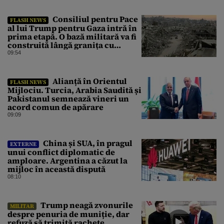
la ultimele resurse ale Băncii
Centrale
Consiliul pentru Pace
FLASH NEWS
al lui Trump pentru Gaza intră în
prima etapă. O bază militară va fi
construită lângă granița cu
Israelul
09:54
Alianță în Orientul
FLASH NEWS
Mijlociu. Turcia, Arabia Saudită și
Pakistanul semnează vineri un
acord comun de apărare
09:09
China și SUA, în pragul
EXTERNE
unui conflict diplomatic de
amploare. Argentina a căzut la
mijloc în această dispută
08:10
Trump neagă zvonurile
MILITAR
despre penuria de muniție, dar
refuză să trimită rachete