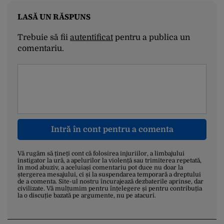
LASĂ UN RĂSPUNS
Trebuie să fii
autentificat
pentru a publica un
comentariu.
Intră în cont pentru a comenta
Vă rugăm să țineți cont că folosirea injuriilor, a limbajului
instigator la ură, a apelurilor la violență sau trimiterea repetată,
în mod abuziv, a aceluiași comentariu pot duce nu doar la
ștergerea mesajului, ci și la suspendarea temporară a dreptului
de a comenta. Site-ul nostru încurajează dezbaterile aprinse, dar
civilizate. Vă mulțumim pentru înțelegere și pentru contribuția
la o discuție bazată pe argumente, nu pe atacuri.