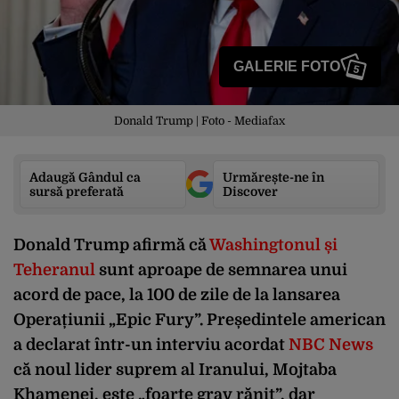
GALERIE FOTO
5
Donald Trump | Foto - Mediafax
Adaugă Gândul ca
Urmărește-ne în
sursă preferată
Discover
Donald Trump afirmă că
Washingtonul și
Teheranul
sunt aproape de semnarea unui
acord de pace, la 100 de zile de la lansarea
Operațiunii „Epic Fury”. Președintele american
a declarat într-un interviu acordat
NBC News
că noul lider suprem al Iranului, Mojtaba
Khamenei, este „foarte grav rănit”, dar