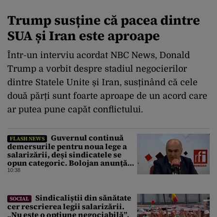
Trump susține că pacea dintre
SUA și Iran este aproape
Într-un interviu acordat NBC News, Donald
Trump a vorbit despre stadiul negocierilor
dintre Statele Unite și Iran, susținând că cele
două părți sunt foarte aproape de un acord care
ar putea pune capăt conflictului.
Guvernul continuă
FLASH NEWS
demersurile pentru noua lege a
salarizării, deși sindicatele se
opun categoric. Bolojan anunță
când ar putea fi depusă în
10:38
Parlament
Sindicaliștii din sănătate
SOCIAL
cer rescrierea legii salarizării.
„Nu este o opțiune negociabilă”.