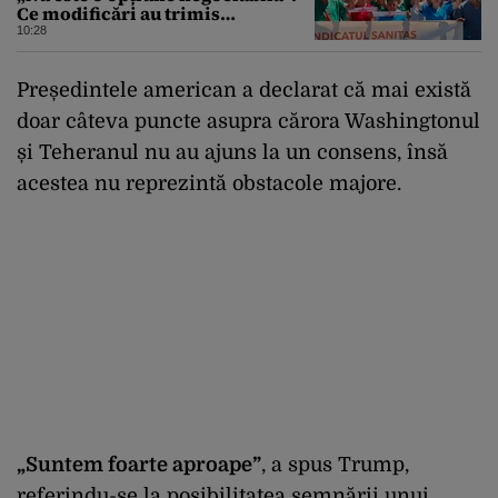
Ce modificări au trimis
Guvernului Bolojan
10:28
Președintele american a declarat că mai există
doar câteva puncte asupra cărora Washingtonul
și Teheranul nu au ajuns la un consens, însă
acestea nu reprezintă obstacole majore.
„Suntem foarte aproape”
, a spus Trump,
referindu-se la posibilitatea semnării unui