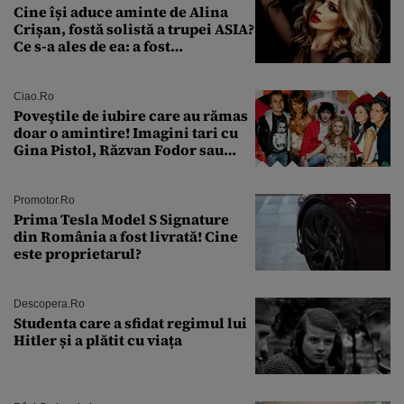
Cine își aduce aminte de Alina
Crișan, fostă solistă a trupei ASIA?
Ce s-a ales de ea: a fost
condamnată la închisoare cu
suspendare. Ce acuzații i se aduc
Ciao.ro
Poveştile de iubire care au rămas
doar o amintire! Imagini tari cu
Gina Pistol, Răzvan Fodor sau
Andra Măruţă şi foştii parteneri
Promotor.ro
Prima Tesla Model S Signature
din România a fost livrată! Cine
este proprietarul?
Descopera.ro
Studenta care a sfidat regimul lui
Hitler și a plătit cu viața