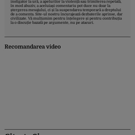
instigator la ură, a apelurilor la violență sau trimiterea repetată,
în mod abuziv, a aceluiași comentariu pot duce nu doar la
ștergerea mesajului, ci și la suspendarea temporară a dreptului
de a comenta. Site-ul nostru încurajează dezbaterile aprinse, dar
civilizate. Vă mulțumim pentru înțelegere și pentru contribuția
la o discuție bazată pe argumente, nu pe atacuri.
Recomandarea video