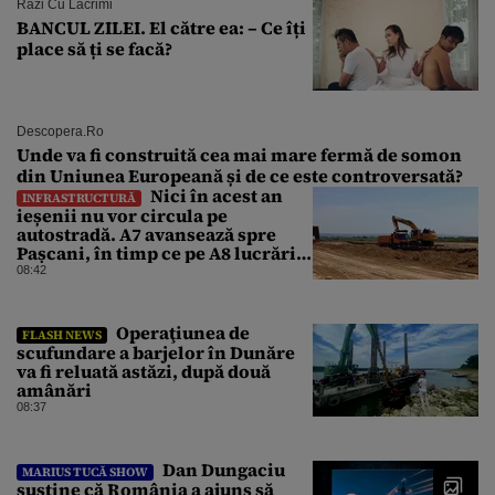
Râzi Cu Lacrimi
BANCUL ZILEI. El către ea: – Ce îți
place să ți se facă?
Descopera.ro
Unde va fi construită cea mai mare fermă de somon
din Uniunea Europeană și de ce este controversată?
Nici în acest an
INFRASTRUCTURĂ
ieșenii nu vor circula pe
autostradă. A7 avansează spre
Pașcani, în timp ce pe A8 lucrările
întârzie
08:42
Operaţiunea de
FLASH NEWS
scufundare a barjelor în Dunăre
va fi reluată astăzi, după două
amânări
08:37
Dan Dungaciu
MARIUS TUCĂ SHOW
susține că România a ajuns să