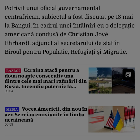
Potrivit unui oficial guvernamental
centrafrican, subiectul a fost discutat pe 18 mai
la Bangui, în cadrul unei întâlniri cu o delegație
americană condusă de Christian Jové
Ehrhardt, adjunct al secretarului de stat în
Biroul pentru Populație, Refugiați și Migrație.
Ucraina atacă pentru a
RĂZBOI
doua noapte consecutiv una
dintre cele mai mari rafinării din
Rusia. Incendiu puternic la
instalația din Iaroslavl
09:04
Vocea Americii, din nou în
MEDIA
aer. Se reiau emisiunile în limba
ucraineană
08:59