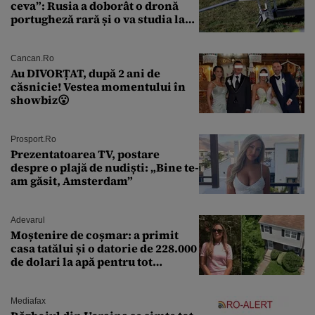
ceva”: Rusia a doborât o dronă
portugheză rară și o va studia la
un institut de cercetare
Cancan.ro
Au DIVORȚAT, după 2 ani de
căsnicie! Vestea momentului în
showbiz😮
Prosport.ro
Prezentatoarea TV, postare
despre o plajă de nudiști: „Bine te-
am găsit, Amsterdam”
Adevarul
Moștenire de coșmar: a primit
casa tatălui și o datorie de 228.000
de dolari la apă pentru tot
cartierul
Mediafax