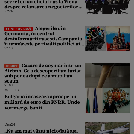
secret cu un oficial rus la Viena
despre relansarea negocierilor
de pace dintre Ucraina și Rusia
22:24
Alegerile din
CONTROVERSĂ
Germania, în centrul
dezinformării rusești. Campania
îi urmărește pe rivalii politici ai
partidului de extremă dreapta
22:10
AfD
Cazare de coșmar într-un
INEDIT
Airbnb: Ce a descoperit un turist
sub podea după ce a mutat un
scaun
21:08
Mediafax
Bulgaria încasează aproape un
miliard de euro din PNRR. Unde
vor merge banii
Digi24
„Nu am mai văzut niciodată așa