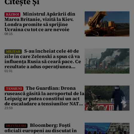
Citește Și
Ministrul Apărării din
RĂZBOI
Marea Britanie, vizită la Kiev.
Londra promite să sprijine
Ucraina cu tot ce are nevoie
08:15
S-au încheiat cele 40 de
MILITAR
zile în care Zelenski a spus că va
influența Rusia să ceară pace. Ce
rezultate a adus operațiunea
Kievului
01:01
The Guardian: Drona
TENSIUNI
rusească găsită la aeroportul de la
Leipzig ar putea constitui un act
de escaladare a tensiunilor NATO-
Rusia
23:59
Bloomberg: Foști
DEZVĂLUIRI
oficiali europeni au discutat în