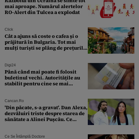
Războiul din Ucraina se simte tot
mai aproape. Numărul alertelor
RO-Alert din Tulcea a explodat
Click
Cât a ajuns să coste o cafea și o
prăjitură în Bulgaria. Tot mai
mulți turiști se plâng de prețurile
ridicate
Digi24
Până când mai poate fi folosit
buletinul vechi. Autoritățile au
stabilit pentru cine se mai
eliberează cartea de identitate
model 1997
Cancan.ro
'Din păcate, s-a gravat'. Dan Alexa,
dezvăluiri triste despre starea de
sănătate a Alinei Pușcău. Ce
discuție au avut cu două zile în
urmă
Ce Se Întâmplă Doctore