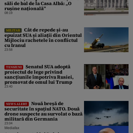
săli de bal de la Casa Albă: „O
rușine națională”
08:19
Cât de repede și-au
MILITAR
epuizat SUA și aliații din Orientul
Mijlociu rachetele în conflictul
cu Iranul
23:58
Senatul SUA adoptă
TENSIUNI
proiectul de lege privind
sancțiunile împotriva Rusiei,
promovat de omul lui Trump
23:40
Nouă breșă de
NEWS ALERT
securitate în spațiul NATO. Două
drone suspecte au survolat o bază
militară din Germania
23:04
Mediafax