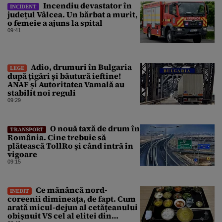
Incendiu devastator în
INCIDENT
județul Vâlcea. Un bărbat a murit,
o femeie a ajuns la spital
09:41
Adio, drumuri în Bulgaria
LEGE
după țigări și băutură ieftine!
ANAF și Autoritatea Vamală au
stabilit noi reguli
09:29
O nouă taxă de drum în
TRANSPORT
România. Cine trebuie să
plătească TollRo și când intră în
vigoare
09:15
Ce mănâncă nord-
INEDIT
coreenii dimineața, de fapt. Cum
arată micul-dejun al cetățeanului
obișnuit VS cel al elitei din