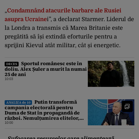
„
Condamnând atacurile barbare ale Rusiei
asupra Ucraine
i”, a declarat Starmer. Liderul de
la Londra a transmis că Marea Britanie este
pregătită să își extindă eforturile pentru a
sprijini Kievul atât militar, cât și energetic.
Sportul românesc este în
DECES
doliu. Alex Șuler a murit la numai
25 de ani
10:03
Putin transformă
ANALIZA de 10
campania electorală pentru
Duma de Stat în propagandă de
război. Nemulțumirea elitelor,
tratată cu indiferență la Kremlin
10:00
„Sufocarea resurselor care alimentează