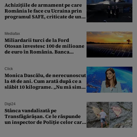
Achizițiile de armament pe care
România le face cu Ucraina prin
programul SAFE, criticate de un
expert în securitate: „Nu știm ce
arme ne trebuie”
Mediafax
Miliardarii turci de la Ford
Otosan investesc 100 de milioane
de euro în România. Banca
Transilvania le acordă o
finanțare uriașă
Click
Monica Dascălu, de nerecunoscut
la 48 de ani. Cum arată după ce a
slăbit 10 kilograme. „Nu mă simt
bine în această perioadă”
Digi24
Stânca vandalizată pe
Transfăgărășan. Ce le răspunde
un inspector de Poliție celor care
întreabă: „Dar ce a făcut?”