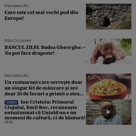
Descopera.ro
Care este cel mai vechi pod din
Europa?
Râzi Cu Lacrimi
BANCUL ZILEI. Badea Gheorghe: –
Nu pot face dragoste!
Descopera.ro
Un restaurant care servește doar
un singur fel de mâncare și are
doar 20 de locuri a primit o stea
Michelin
Ion Cristoiu: Primarul
VIDEO
Clujului, Emil Boc, recunoaște
entuziasmat că Untold nu e un
moment de cultură, ci de băutură!
09:58