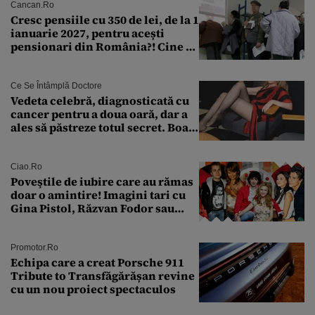
Cancan.ro
Cresc pensiile cu 350 de lei, de la 1
ianuarie 2027, pentru acești
pensionari din România?! Cine se
încadrează și care este singura
condiție
Ce Se Întâmplă Doctore
Vedeta celebră, diagnosticată cu
cancer pentru a doua oară, dar a
ales să păstreze totul secret. Boala
a fost descoperită la un control de
rutină
Ciao.ro
Poveştile de iubire care au rămas
doar o amintire! Imagini tari cu
Gina Pistol, Răzvan Fodor sau
Andra Măruţă şi foştii parteneri
Promotor.ro
Echipa care a creat Porsche 911
Tribute to Transfăgărășan revine
cu un nou proiect spectaculos