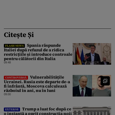
Citește Și
Spania răspunde
FLASH NEWS
Italiei după refuzul de a ridica
restricțiile și introduce controale
pentru călătorii din Italia
09:48
Vulnerabilitățile
CONTROVERSĂ
Ucrainei. Rusia este departe de-a
fi înfrântă, Moscova calculează
războiul în ani, nu în luni
09:00
Trump a luat foc după ce
EXTERNE
o instanță a oprit construcția noii