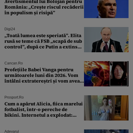
Avertismentul lui Bolojan pentru
România: „Crește riscul recăderii
în populism și risipă”
Digi24
„Toată lumea este speriată”. Elita
rusă se teme că FSB „scapă de sub
control”, după ce Putin a extins
puterea serviciului
Cancan.ro
Profețiile Babei Vanga pentru
următoarele luni din 2026. Vom
întâlni extratereștri și vom avea
un nou conflict global
Prosport.ro
Cum a apărut Alicia, fiica marelui
fotbalist, într-o pereche de
bikini. Internetul a explodat:
„Zeiță superbă!”
Adevarul