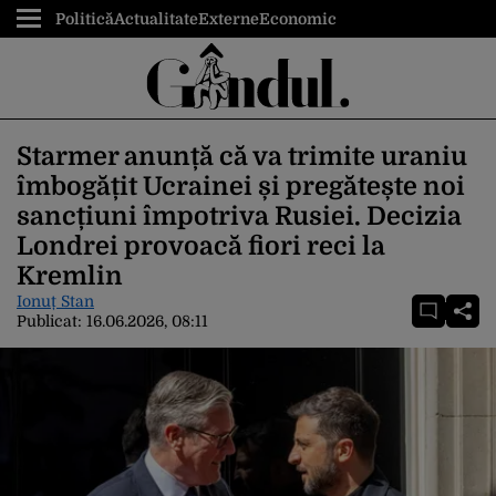
Politică
Actualitate
Externe
Economic
Starmer anunță că va trimite uraniu
îmbogățit Ucrainei și pregătește noi
sancțiuni împotriva Rusiei. Decizia
Londrei provoacă fiori reci la
Kremlin
Ionuț Stan
Publicat:
16.06.2026, 08:11