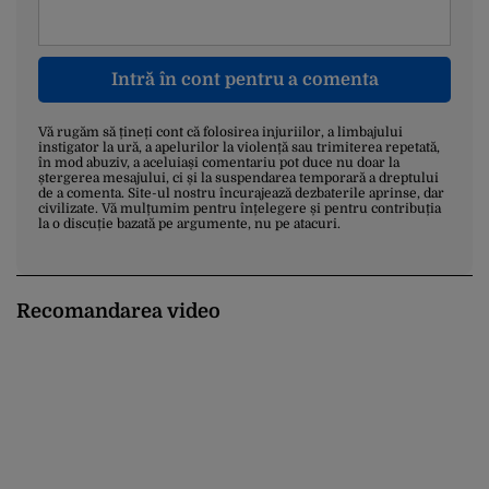
Intră în cont pentru a comenta
Vă rugăm să țineți cont că folosirea injuriilor, a limbajului
instigator la ură, a apelurilor la violență sau trimiterea repetată,
în mod abuziv, a aceluiași comentariu pot duce nu doar la
ștergerea mesajului, ci și la suspendarea temporară a dreptului
de a comenta. Site-ul nostru încurajează dezbaterile aprinse, dar
civilizate. Vă mulțumim pentru înțelegere și pentru contribuția
la o discuție bazată pe argumente, nu pe atacuri.
Recomandarea video