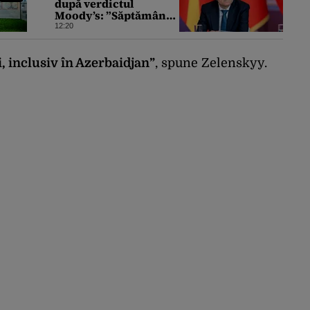
după verdictul
Moody’s: ”Săptămâna
viitoare să iasă fum
12:20
alb de la Cotroceni”
ri, inclusiv în Azerbaidjan”
, spune Zelenskyy.