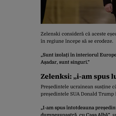
Zelenski consideră că aceste eșe
în regiune începe să se erodeze.
„Sunt izolați în interiorul Europe
Așadar, sunt singuri.”
Zelenksi: „i-am spus 
Președintele ucrainean susține c
președintele SUA Donald Trump în
„I-am spus întotdeauna președint
dumneavoastră, cu Casa Albă”
, 