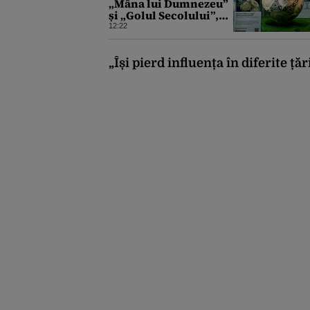
„Mâna lui Dumnezeu”
și „Golul Secolului”,
scoasă la licitație.
12:22
Prețul ar putea ajunge
la 10 milioane de
dolari
„Își pierd influența în diferite ță