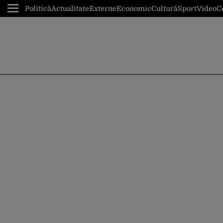
Politică
Actualitate
Externe
Economic
Cultură
Sport
Video
C