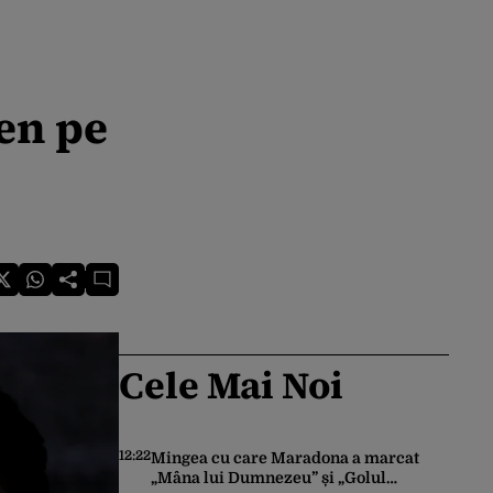
ren pe
Cele Mai Noi
12:22
Mingea cu care Maradona a marcat
„Mâna lui Dumnezeu” și „Golul