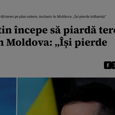
rdă teren pe plan extern, inclusiv în Moldova: „Își pierde influența”
tin începe să piardă te
n Moldova: „Își pierde