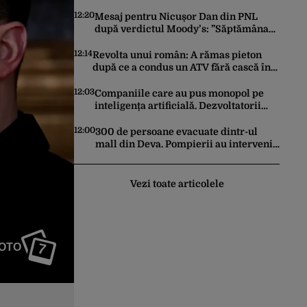
Secolului”, scoasă la licitație. Prețul ar
putea ajunge la 10 milioane de dolari
12:20
Mesaj pentru Nicușor Dan din PNL
după verdictul Moody’s: ”Săptămâna
viitoare să iasă fum alb de la
Cotroceni”
12:14
Revolta unui român: A rămas pieton
după ce a condus un ATV fără cască în
Thassos. A fost amendat și cu 350 de
euro: „Vi se pare normal?”
12:03
Companiile care au pus monopol pe
inteligența artificială. Dezvoltatorii
mici sunt înghițiți instant de Google,
Amazon sau Microsoft
12:00
300 de persoane evacuate dintr-ul
mall din Deva. Pompierii au intervenit
de urgență după ce s-au semnalat
degajări mari de fum
Vezi toate articolele
7
FOTO