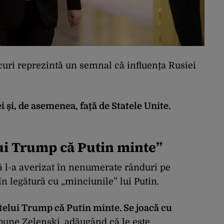
curi reprezintă un semnal că influența Rusiei
i și, de asemenea, față de Statele Unite.
lui Trump că Putin minte”
ă l-a averizat în nenumerate rânduri pe
 legătură cu „minciunile” lui Putin.
elui Trump că Putin minte. Se joacă cu
spune Zelenski, adăugând că le este