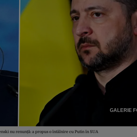
GALERIE 
enski nu renunță: a propus o întâlnire cu Putin în SUA