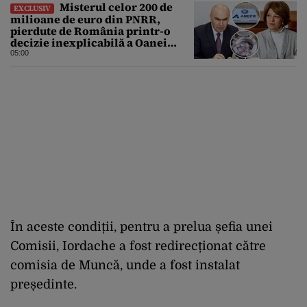
Misterul celor 200 de
EXCLUSIV
milioane de euro din PNRR,
pierdute de România printr-o
decizie inexplicabilă a Oanei
Gheorghiu. Ultima hotărâre de
05:00
guvern ar încerca să repare
greșeala vicepremierului
În aceste condiții, pentru a prelua șefia unei
Comisii, Iordache a fost redirecționat către
comisia de Muncă, unde a fost instalat
președinte.