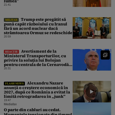
lumea”
21:41
Trump este pregătit să
MILITAR
pună capăt războiului cu Iranul
fără un acord nuclear dacă
strâmtoarea Ormuz se redeschide
20:59
Avertisment de la
REACȚIE
Ministerul Transporturilor, cu
privire la soluția lui Bolojan
pentru centrala de la Cernavodă:
„Pericolul n-a trecut”
20:31
Alexandru Nazare
FLASH NEWS
anunță o creștere economică în
2027, după ce România a evitat la
limită retrogradarea în „junk”
19:47
Mediafax
O parte din cabluri au cedat.
Momentele tensionate din timpul