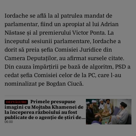
Iordache se află la al patrulea mandat de
parlamentar, fiind un apropiat al lui Adrian
Năstase și al premierului Victor Ponta. La
începutul sesiunii parlamentare, Iordache a
dorit să preia șefia Comisiei Juridice din
Camera Deputaților, au afirmat sursele citate.
Din cauza împărțirii pe bază de algoritm, PSD a
cedat șefia Comisiei celor de la PC, care l-au
nominalizat pe Bogdan Ciucă.
Primele presupuse
DEZVĂLUIRI
imagini cu Mojtaba Khamenei de
la începerea războiului au fost
publicate de o agenție de știri de
stat din Iran
06:00