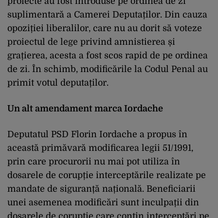
proiecte au fost introduse pe ordinea de zi
suplimentară a Camerei Deputaților. Din cauza
opoziției liberalilor, care nu au dorit să voteze
proiectul de lege privind amnistierea și
grațierea, acesta a fost scos rapid de pe ordinea
de zi. În schimb, modificările la Codul Penal au
primit votul deputaților.
Un alt amendament marca Iordache
Deputatul PSD Florin Iordache a propus în
această primăvară modificarea legii 51/1991,
prin care procurorii nu mai pot utiliza în
dosarele de corupție interceptările realizate pe
mandate de siguranță națională. Beneficiarii
unei asemenea modificări sunt inculpații din
dosarele de corupție care conțin interceptări pe