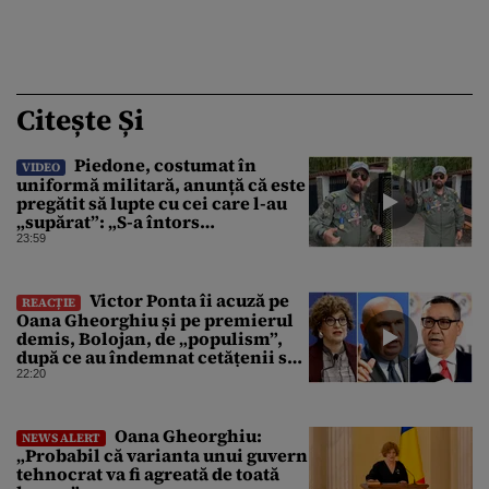
Citește Și
Piedone, costumat în
VIDEO
uniformă militară, anunță că este
pregătit să lupte cu cei care l-au
„supărat”: „S-a întors
boomerangul”
23:59
Victor Ponta îi acuză pe
REACȚIE
Oana Gheorghiu și pe premierul
demis, Bolojan, de „populism”,
după ce au îndemnat cetățenii să
reducă consumul energetic
22:20
Oana Gheorghiu:
NEWS ALERT
„Probabil că varianta unui guvern
tehnocrat va fi agreată de toată