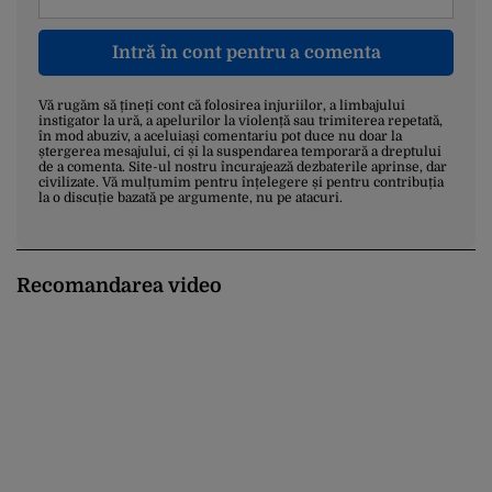
Intră în cont pentru a comenta
Vă rugăm să țineți cont că folosirea injuriilor, a limbajului
instigator la ură, a apelurilor la violență sau trimiterea repetată,
în mod abuziv, a aceluiași comentariu pot duce nu doar la
ștergerea mesajului, ci și la suspendarea temporară a dreptului
de a comenta. Site-ul nostru încurajează dezbaterile aprinse, dar
civilizate. Vă mulțumim pentru înțelegere și pentru contribuția
la o discuție bazată pe argumente, nu pe atacuri.
Recomandarea video