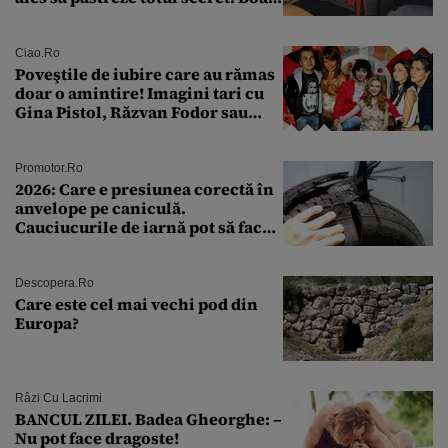
a fost descoperită la un control de
rutină
Ciao.ro
Poveştile de iubire care au rămas
doar o amintire! Imagini tari cu
Gina Pistol, Răzvan Fodor sau
Andra Măruţă şi foştii parteneri
Promotor.ro
2026: Care e presiunea corectă în
anvelope pe caniculă.
Cauciucurile de iarnă pot să facă
explozie la peste 40°C?
Descopera.ro
Care este cel mai vechi pod din
Europa?
Râzi Cu Lacrimi
BANCUL ZILEI. Badea Gheorghe: –
Nu pot face dragoste!