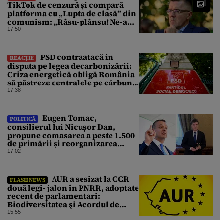
TikTok de cenzură și compară
platforma cu „Lupta de clasă” din
comunism: „Râsu-plânsu! Ne-am
întors de unde am plecat!”
17:50
PSD contraatacă în
REACȚIE
disputa pe legea decarbonizării:
Criza energetică obligă România
să păstreze centralele pe cărbune.
Bolojan, acuzat de duplicitate
17:38
Eugen Tomac,
POLITICĂ
consilierul lui Nicușor Dan,
propune comasarea a peste 1.500
de primării și reorganizarea
administrativă a județelor
17:02
AUR a sesizat la CCR
FLASH NEWS
două legi- jalon în PNRR, adoptate
recent de parlamentari:
Biodiversitatea şi Acordul de
împrumut cu BIRD
15:55