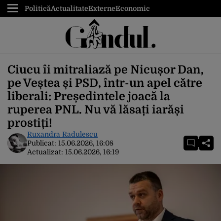
Politică
Actualitate
Externe
Economic
Ciucu îi mitraliază pe Nicușor Dan,
pe Veștea și PSD, într-un apel către
liberali: Președintele joacă la
ruperea PNL. Nu vă lăsați iarăși
prostiți!
Ruxandra Radulescu
Publicat:
15.06.2026, 16:08
Actualizat:
15.06.2026, 16:19