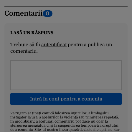
Comentarii
0
LASĂ UN RĂSPUNS
Trebuie să fii
autentificat
pentru a publica un
comentariu.
Intră în cont pentru a comenta
Vă rugăm să țineți cont că folosirea injuriilor, a limbajului
instigator la ură, a apelurilor la violență sau trimiterea repetată,
în mod abuziv, a aceluiași comentariu pot duce nu doar la
ștergerea mesajului, ci și la suspendarea temporară a dreptului
de a comenta. Site-ul nostru încurajează dezbaterile aprinse, dar