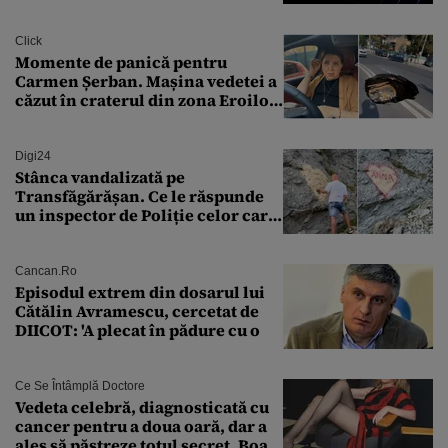
Transilvania le acordă o
finanțare uriașă
Click
Momente de panică pentru
Carmen Șerban. Mașina vedetei a
căzut în craterul din zona Eroilor:
„M-am speriat foarte tare”
Digi24
Stânca vandalizată pe
Transfăgărășan. Ce le răspunde
un inspector de Poliție celor care
întreabă: „Dar ce a făcut?”
Cancan.ro
Episodul extrem din dosarul lui
Cătălin Avramescu, cercetat de
DIICOT: 'A plecat în pădure cu o
Ce Se Întâmplă Doctore
Vedeta celebră, diagnosticată cu
cancer pentru a doua oară, dar a
ales să păstreze totul secret. Boala