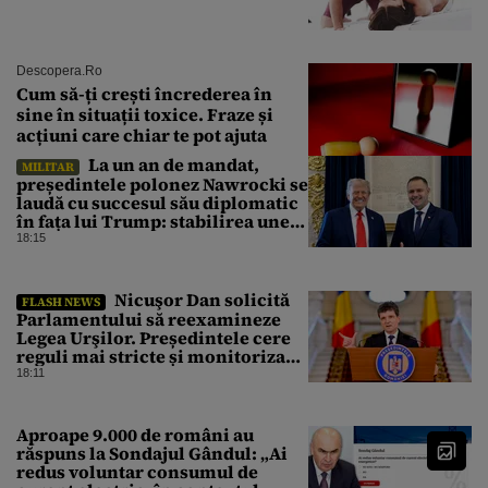
Descopera.ro
Cum să-ți crești încrederea în
sine în situații toxice. Fraze și
acțiuni care chiar te pot ajuta
La un an de mandat,
MILITAR
președintele polonez Nawrocki se
laudă cu succesul său diplomatic
în fața lui Trump: stabilirea unei
prezențe americane permanente
18:15
Nicuşor Dan solicită
FLASH NEWS
Parlamentului să reexamineze
Legea Urşilor. Președintele cere
reguli mai stricte și monitorizare
în timp real
18:11
Aproape 9.000 de români au
răspuns la Sondajul Gândul: „Ai
redus voluntar consumul de