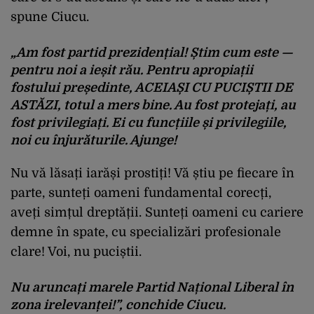
spune Ciucu.
„Am fost partid prezidențial! Știm cum este —
pentru noi a ieșit rău. Pentru apropiații
fostului președinte, ACEIAȘI CU PUCIȘTII DE
ASTĂZI, totul a mers bine. Au fost protejați, au
fost privilegiați. Ei cu funcțiile și privilegiile,
noi cu înjurăturile. Ajunge!
Nu vă lăsați iarăși prostiți! Vă știu pe fiecare în
parte, sunteți oameni fundamental corecți,
aveți simțul dreptății. Sunteți oameni cu cariere
demne în spate, cu specializări profesionale
clare! Voi, nu puciștii.
Nu aruncați marele Partid Național Liberal în
zona irelevanței!”, conchide Ciucu.