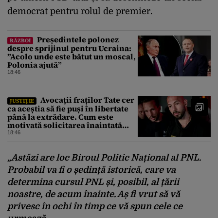
democrat pentru rolul de premier.
Președintele polonez
RĂZBOI
despre sprijinul pentru Ucraina:
”Acolo unde este bătut un moscal,
Polonia ajută”
18:46
Avocații fraților Tate cer
JUSTIȚIE
ca aceștia să fie puși în libertate
până la extrădare. Cum este
motivată solicitarea înaintată
instanței
18:46
„Astăzi are loc Biroul Politic Național al PNL.
Probabil va fi o ședință istorică, care va
determina cursul PNL și, posibil, al țării
noastre, de acum înainte. Aș fi vrut să vă
privesc în ochi în timp ce vă spun cele ce