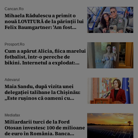
Cancan.ro
Mihaela Rădulescu a primit o
nouă LOVITURĂ de la părinții lui
Felix Baumgartner: 'Am fost
ȘTEARSĂ complet din
Prosport.ro
Cum a apărut Alicia, fiica marelui
fotbalist, într-o pereche de
bikini. Internetul a explodat:
„Zeiță superbă!”
Adevarul
Maia Sandu, după vizita unei
delegației talibane la Chișinău:
„Este rușinos că oameni cu
funcții înalte nu se
documentează”
Mediafax
Miliardarii turci de la Ford
Otosan investesc 100 de milioane
de euro în România. Banca