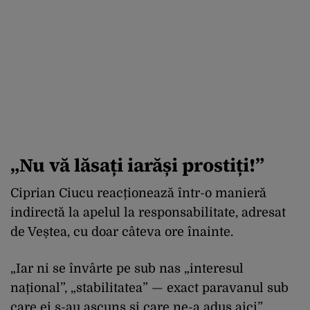
„Nu vă lăsați iarăși prostiți!”
Ciprian Ciucu reacționează într-o manieră
indirectă la apelul la responsabilitate, adresat
de Veștea, cu doar câteva ore înainte.
„Iar ni se învârte pe sub nas „interesul
național”, „stabilitatea” — exact paravanul sub
care ei s-au ascuns și care ne-a adus aici”,