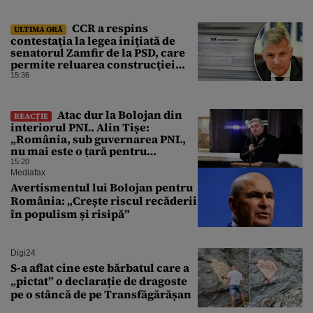
CCR a respins
ULTIMA ORĂ
contestaţia la legea iniţiată de
senatorul Zamfir de la PSD, care
permite reluarea construcţiei
hidrocentralelor din zonele
15:36
protejate
Atac dur la Bolojan din
REACȚIE
interiorul PNL. Alin Tișe:
„România, sub guvernarea PNL,
nu mai este o țară pentru
investitori”
15:20
Mediafax
Avertismentul lui Bolojan pentru
România: „Crește riscul recăderii
în populism și risipă”
Digi24
S-a aflat cine este bărbatul care a
„pictat” o declarație de dragoste
pe o stâncă de pe Transfăgărășan