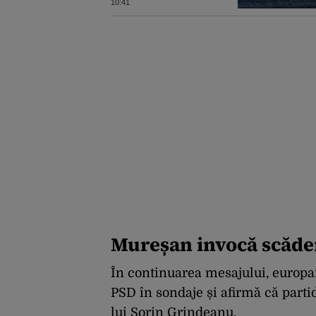
Ce condiții pune
10:41
Teheranul
Mureșan invocă scăde
În continuarea mesajului, europar
PSD în sondaje și afirmă că parti
lui Sorin Grindeanu.