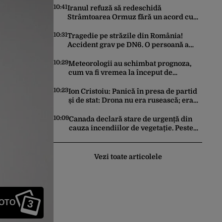
10:41
Iranul refuză să redeschidă
Strâmtoarea Ormuz fără un acord cu
SUA. Ce condiții pune Teheranul
10:31
Tragedie pe străzile din România!
Accident grav pe DN6. O persoană a
murit
10:29
Meteorologii au schimbat prognoza,
cum va fi vremea la început de
săptămână. ANM, informații de ultimă
oră pentru Gândul
10:23
Ion Cristoiu: Panică în presa de partid
și de stat: Drona nu era rusească; era
ucraineană!
10:09
Canada declară stare de urgență din
cauza incendiilor de vegetație. Peste
20.000 de oameni au fost evacuați
Vezi toate articolele
3
FOTO