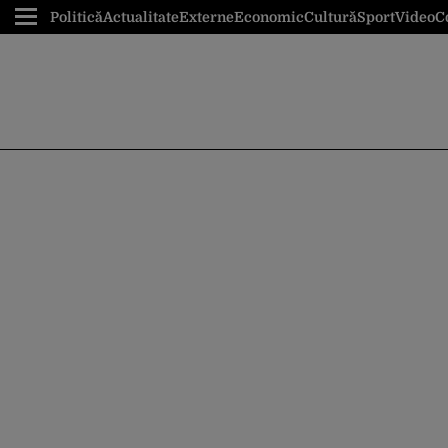
Politică
Actualitate
Externe
Economic
Cultură
Sport
Video
C