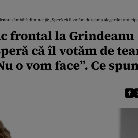
ndeanu sâmbătă dimineață: „Speră că îl votăm de teama alegerilor anticip
c frontal la Grindeanu
peră că îl votăm de te
 Nu o vom face”. Ce spu