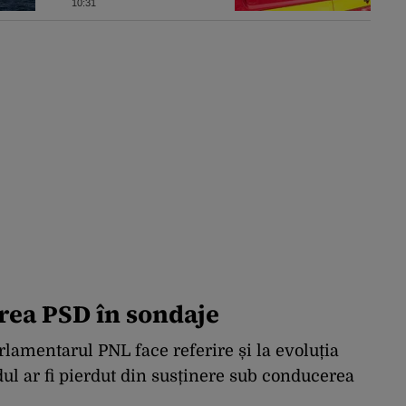
10:31
rea PSD în sondaje
lamentarul PNL face referire și la evoluția
dul ar fi pierdut din susținere sub conducerea