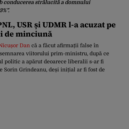
sub conducerea strălucită a domnului
3%”.
PNL, USR și UDMR l-a acuzat pe
i de minciună
 Nicușor Dan
că a făcut afirmații false în
esemnarea viitorului prim-ministru, după ce
l politic a apărut deoarece liberalii s-ar fi
 Sorin Grindeanu, deși inițial ar fi fost de