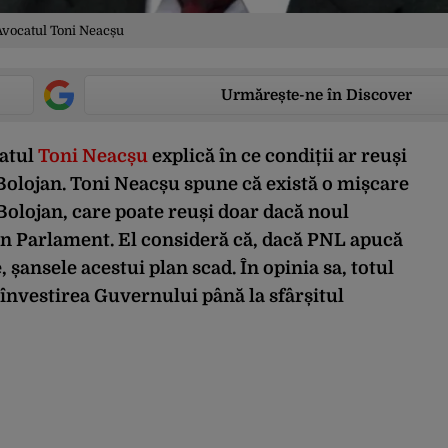
Avocatul Toni Neacșu
Urmărește-ne în Discover
catul
Toni Neacșu
explică în ce condiții ar reuși
e Bolojan. Toni Neacșu spune că există o mișcare
 Bolojan, care poate reuși doar dacă noul
în Parlament. El consideră că, dacă PNL apucă
, șansele acestui plan scad. În opinia sa, totul
e învestirea Guvernului până la sfârșitul