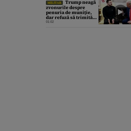
Trump neagă
MILITAR
zvonurile despre
penuria de muniție,
dar refuză să trimită
rachete Ucrainei:
01:02
„Avem și noi nevoie de
rachete”