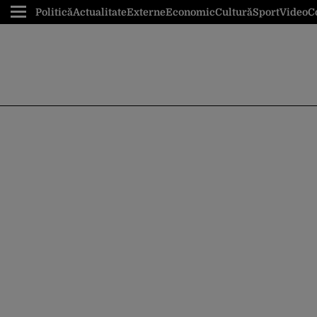
Politică
Actualitate
Externe
Economic
Cultură
Sport
Video
C