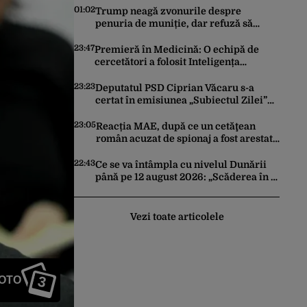
01:02
Trump neagă zvonurile despre
penuria de muniție, dar refuză să
trimită rachete Ucrainei: „Avem și noi
nevoie de rachete”
23:47
Premieră în Medicină: O echipă de
cercetători a folosit Inteligența
Artificială pentru a crea primele
virusuri sintetice la tratarea de E.coli
23:23
Deputatul PSD Ciprian Văcaru s-a
certat în emisiunea „Subiectul Zilei”
cu deputatul USR Cezar Drăgoescu,
deficitul fiind motivul scandalului
23:05
Reacția MAE, după ce un cetăţean
român acuzat de spionaj a fost arestat
în Germania. Complotase cu un
ucrainean ca să asasineze un
22:43
Ce se va întâmpla cu nivelul Dunării
producător de drone
până pe 12 august 2026: „Scăderea în 7
zile este de 10 centimetri”
Vezi toate articolele
3
FOTO