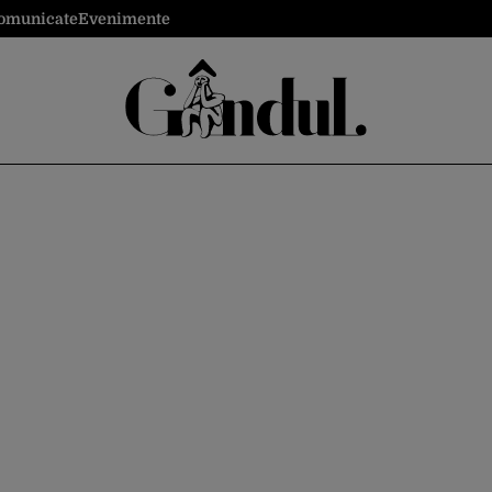
omunicate
Evenimente