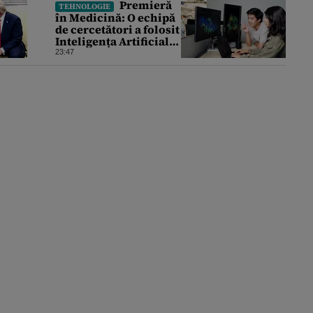
Premieră
TEHNOLOGIE
în Medicină: O echipă
de cercetători a folosit
Inteligența Artificială
pentru a crea primele
23:47
virusuri sintetice la
tratarea de E.coli