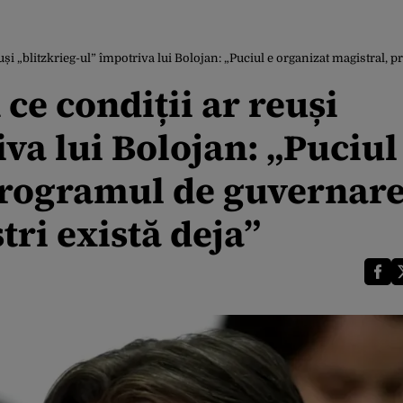
uși „blitzkrieg-ul” împotriva lui Bolojan: „Puciul e organizat magistral, p
ce condiții ar reuși
va lui Bolojan: „Puciul
programul de guvernare
tri există deja”