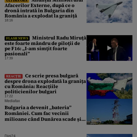
ULTIMA ORĂ
Afacerilor Externe, după ce o
dronă intrată în Bulgaria din
România a explodat la graniță
18:16
Ministrul Radu Miruţă
FLASH NEWS
este foarte mândru de piloţii de
pe F16: „I-am simţit foarte
pasionali”
17:39
Ce scrie presa bulgară
REACȚIE
despre drona explodată la granița
cu România: Reacțiile
politicienilor bulgari
17:22
Mediafax
Bulgaria a devenit „bateria”
României. Cum fac vecinii
milioane când Dunărea scade și
Cernavodă produce puțin
Digi24