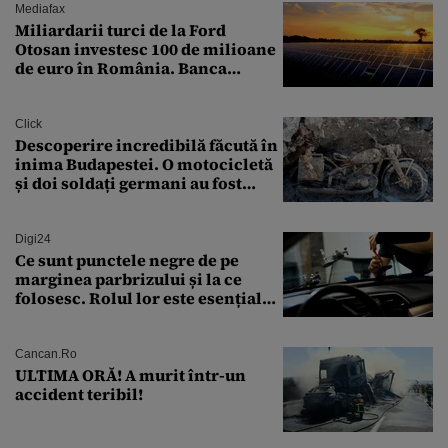
Mediafax
Miliardarii turci de la Ford
Otosan investesc 100 de milioane
de euro în România. Banca
Transilvania le acordă o
finanțare uriașă
Click
Descoperire incredibilă făcută în
inima Budapestei. O motocicletă
și doi soldați germani au fost
găsiți în Dunăre
Digi24
Ce sunt punctele negre de pe
marginea parbrizului și la ce
folosesc. Rolul lor este esențial
pentru siguranța mașinii
Cancan.ro
ULTIMA ORĂ! A murit într-un
accident teribil!