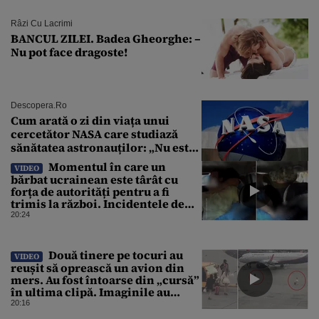
Râzi Cu Lacrimi
BANCUL ZILEI. Badea Gheorghe: –
Nu pot face dragoste!
Descopera.ro
Cum arată o zi din viața unui
cercetător NASA care studiază
sănătatea astronauților: „Nu este
o știință complicată”
Momentul în care un
VIDEO
bărbat ucrainean este târât cu
forța de autorități pentru a fi
trimis la război. Incidentele de
acest fel sunt tot mai dese
20:24
Două tinere pe tocuri au
VIDEO
reușit să oprească un avion din
mers. Au fost întoarse din „cursă”
în ultima clipă. Imaginile au
devenit virale
20:16