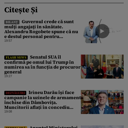
Citește Și
Guvernul crede că sunt
BILANȚ
mulţi angajaţi în sănătate.
Alexandru Rogobete spune că nu
e destul personal pentru
combaterea infecţiilor
19:57
nosocomiale
Senatul SUA îl
FLASH NEWS
confirmă pe omul lui Trump în
numirea sa în funcția de procuror
general
19:27
Irineu Darău își face
DEZVĂLUIRI
campanie la uzinele de armament
închise din Dâmbovița.
Muncitorii aflați în concediu
forțat din cauza lipsei comenzilor
19:08
au fost chemați de acasă pentru a
da mâna cu Ministrul Economiei
Anunțul Ministerului