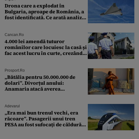
Drona care a explodat în
Bulgaria, aproape de România, a
fost identificată. Ce arată analiza
preliminară a epavei
Cancan.ro
4.000 lei amendă tuturor
românilor care locuiesc la casă și
fac acest lucru în curte, crezând
că nu îi vede nimeni
Prosport.ro
„Bătălia pentru 50.000.000 de
dolari”. Divorțul anului:
Anamaria atacă averea
milionarului
Adevarul
„Era mai bun trenul vechi, era
răcoare”. Pasagerii unui tren
PESA au fost sufocați de căldură
pe ruta București-Constanța