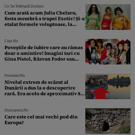
Ce Se Întâmplă Doctore
Cum arată acum Julia Chelaru,
fosta membră a trupei Exotic! Și-a
etalat formele voluptoase, la
aproape 50 de ani
Ciao.ro
Poveştile de iubire care au rămas
doar o amintire! Imagini tari cu
Gina Pistol, Răzvan Fodor sau
Andra Măruţă şi foştii parteneri
Promotor.ro
Nivelul extrem de scăzut al
Dunării a dus la o descoperire
rară. Era acolo de aproximativ 80
de ani
Descopera.ro
Care este cel mai vechi pod din
Europa?