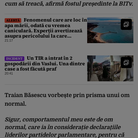
cum să treacă, afirmă fostul președinte la B1Tv.
Fenomenul care are loc în
ALERTĂ
apa mării, odată cu vremea
caniculară. Experții avertizează
asupra pericolului la care
oamenii pot fi expuși
21:17
Un TIR a intrat în 2
INCIDENT
gospodării din Vaslui. Una dintre
case a fost făcută praf
20:41
Traian Băsescu vorbește prin prisma unui om
normal.
Sigur, comportamentul meu este de om
normal, care ia în considerație declarațiile
liderilor partidelor parlamentare, pentru că