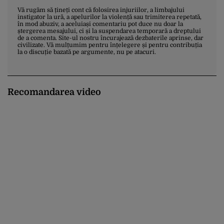
Vă rugăm să țineți cont că folosirea injuriilor, a limbajului
instigator la ură, a apelurilor la violență sau trimiterea repetată,
în mod abuziv, a aceluiași comentariu pot duce nu doar la
ștergerea mesajului, ci și la suspendarea temporară a dreptului
de a comenta. Site-ul nostru încurajează dezbaterile aprinse, dar
civilizate. Vă mulțumim pentru înțelegere și pentru contribuția
la o discuție bazată pe argumente, nu pe atacuri.
Recomandarea video