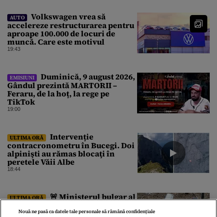
Volkswagen vrea să
AUTO
accelereze restructurarea pentru
aproape 100.000 de locuri de
muncă. Care este motivul
19:43
Duminică, 9 august 2026,
EMISIUNI
Gândul prezintă MARTORII –
Feraru, de la hoț, la rege pe
TikTok
19:00
Intervenție
ULTIMA ORĂ
contracronometru în Bucegi. Doi
alpinişti au rămas blocaţi în
peretele Văii Albe
18:44
🚨 Ministerul bulgar al
ULTIMA ORĂ
Apărării: Drona care s-a prăbușit
în Kardam este cel mai probabil
Nouă ne pasă ca datele tale personale să rămână confidențiale