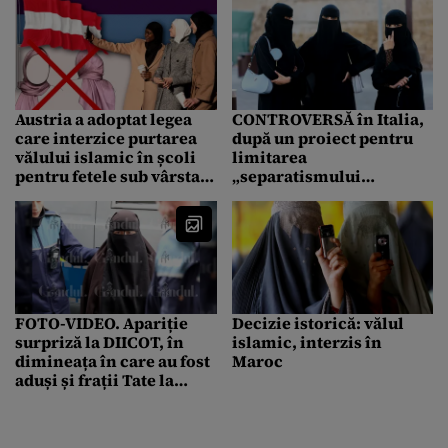
Austria a adoptat legea
CONTROVERSĂ în Italia,
care interzice purtarea
după un proiect pentru
vălului islamic în școli
limitarea
pentru fetele sub vârsta
„separatismului
de 14 ani
cultural” promovat de
musulmani. Legea
interzice purtarea burqa
în public
FOTO-VIDEO. Apariție
Decizie istorică: vălul
surpriză la DIICOT, în
islamic, interzis în
dimineața în care au fost
Maroc
aduși și frații Tate la
parchetul anti-mafia.
Cine este femeia
misterioasă îmbrăcată în