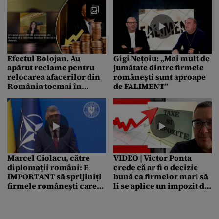
Efectul Bolojan. Au
Gigi Nețoiu: „Mai mult de
apărut reclame pentru
jumătate dintre firmele
relocarea afacerilor din
românești sunt aproape
România tocmai în
de FALIMENT”
Georgia, unde taxele sunt
mult mai mici. Cu ce
oferte sunt atrași
investitorii. Peste 200 de
firme s-ar fi mutat deja
Marcel Ciolacu, către
VIDEO | Victor Ponta
diplomații români: E
crede că ar fi o decizie
IMPORTANT să sprijiniți
bună ca firmelor mari să
firmele românești care
li se aplice un impozit de
doresc să își extindă
1% din cifra de afaceri
activitatea în alte state