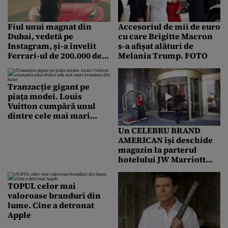
Fiul unui magnat din
Accesoriul de mii de euro
Dubai, vedetă pe
cu care Brigitte Macron
Instagram, și-a învelit
s-a afișat alături de
Ferrari-ul de 200.000 de
Melania Trump. FOTO
lire în ambalaj Louis
Vuitton. Detaliul pe care
tânărul „l-a uitat”
Tranzacție gigant pe
piața modei. Louis
Vuitton cumpără unul
dintre cele mai mari
branduri din lume
Un CELEBRU BRAND
AMERICAN își deschide
magazin la parterul
hotelului JW Marriott
din București
TOPUL celor mai
valoroase branduri din
lume. Cine a detronat
Apple