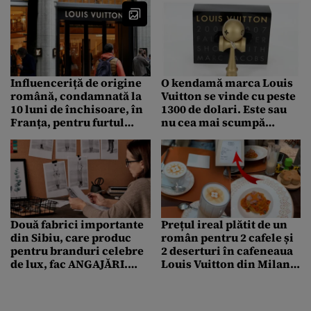
Influenceriță de origine
O kendamă marca Louis
română, condamnată la
Vuitton se vinde cu peste
10 luni de închisoare, în
1300 de dolari. Este sau
Franța, pentru furtul
nu cea mai scumpă
unei brățări marca Louis
kendamă din lume
Vuitton. Cât valora
bijuteria
Două fabrici importante
Prețul ireal plătit de un
din Sibiu, care produc
român pentru 2 cafele și
pentru branduri celebre
2 deserturi în cafeneaua
de lux, fac ANGAJĂRI.
Louis Vuitton din Milano.
Rezultatele financiare,
Cât a fost nota de plată
pe creștere