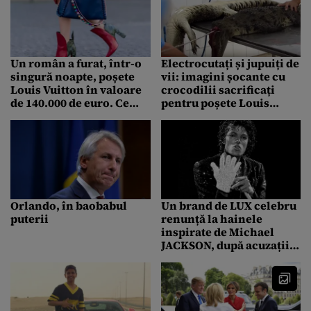
Un român a furat, într-o
Electrocutați și jupuiți de
singură noapte, poșete
vii: imagini șocante cu
Louis Vuitton în valoare
crocodilii sacrificați
de 140.000 de euro. Ce
pentru poșete Louis
decizie au luat
Vuitton
autoritățile belgiene
Orlando, în baobabul
Un brand de LUX celebru
puterii
renunță la hainele
inspirate de Michael
JACKSON, după acuzațiile
de pedofilie la adresa
megastarului