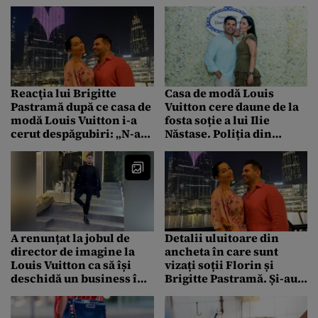
Vera
modelului iei cu şinoare,
specifică zonei Sibiului”
Reacţia lui Brigitte
Casa de modă Louis
Pastramă după ce casa de
Vuitton cere daune de la
modă Louis Vuitton i-a
fosta soție a lui Ilie
cerut despăgubiri: „N-am
Năstase. Poliția din
ştiut că este ilegal să
România a primit toată
vinzi ceva cu logo.
documentația de la
Nimeni nu ne-a spus”
experții francezi
A renunțat la jobul de
Detalii uluitoare din
director de imagine la
ancheta în care sunt
Louis Vuitton ca să își
vizați soții Florin și
deschidă un business în
Brigitte Pastramă. Și-au
Romania
recunoscut toate faptele