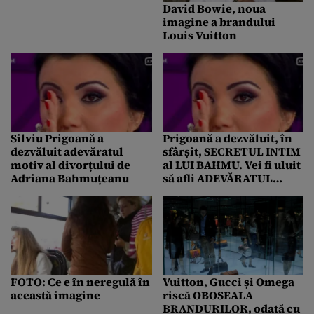
David Bowie, noua
imagine a brandului
Louis Vuitton
Silviu Prigoană a
Prigoană a dezvăluit, în
dezvăluit adevăratul
sfârșit, SECRETUL INTIM
motiv al divorțului de
al LUI BAHMU. Vei fi uluit
Adriana Bahmuțeanu
să afli ADEVĂRATUL
MOTIV AL DIVORȚULUI
FOTO: Ce e în neregulă în
Vuitton, Gucci și Omega
această imagine
riscă OBOSEALA
BRANDURILOR, odată cu