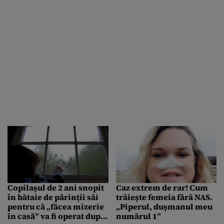
Copilașul de 2 ani snopit
Caz extrem de rar! Cum
în bătaie de părinții săi
trăiește femeia fără NAS.
pentru că „făcea mizerie
„Piperul, dușmanul meu
în casă” va fi operat după
numărul 1”