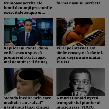
frumoase actrițe ale
forma nasului perfectă
lumii denunță presiunile
exercitate asupra ei
pentru a face operații
estetice
Replica lui Ponta, după
Viral pe internet. Un
ce Băsescu a spus că
tânăr reușește să cânte la
premierul l-ar fi rugat
pian, deși nu are mâini.
mai demult să îi fie naș
VIDEO
Metoda inedită prin care
A murit Donald Byred,
medicii i-au „salvat”
trompetistul pionier al
nasul unui tânăr chinez
muzicii jazz. VIDEO