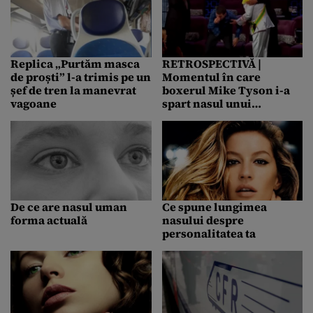
Replica „Purtăm masca
RETROSPECTIVĂ |
de proști” l-a trimis pe un
Momentul în care
șef de tren la manevrat
boxerul Mike Tyson i-a
vagoane
spart nasul unui
comedian: „I-am spus
doar să stea cu pumnul
întins”
De ce are nasul uman
Ce spune lungimea
forma actuală
nasului despre
personalitatea ta