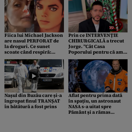
Fiica lui Michael Jackson
Prin ce INTERVENȚIE
are nasul PERFORAT de
CHIRURGICALĂ a trecut
la droguri. Ce sunet
Jorge. ”Cât Casa
scoate când respiră:
Poporului pentru că am
„Trăiesc așa de la 20 de
tot amânat operația”
ani”
Nașul din Buzău care și-a
Aflat pentru prima dată
îngropat finul TRANȘAT
în spațiu, un astronaut
în bătătură a fost prins
NASA s-a uitat spre
Pământ și a rămas
mască: „Am trăit o
minciună până acum”