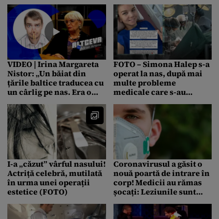
ce nasul i-a fost fracturat
VIDEO | Irina Margareta
FOTO – Simona Halep s-a
Nistor: „Un băiat din
operat la nas, după mai
țările baltice traducea cu
multe probleme
un cârlig pe nas. Era o
medicale care s-au
prostie, KGB știa exact
agravat: „Intervenția
cine este”
chirurgicală a decurs
foarte bine” / Sportiva s-a
fotografiat pe patul de
spital
I-a „căzut” vârful nasului!
Coronavirusul a găsit o
Actriță celebră, mutilată
nouă poartă de intrare în
în urma unei operații
corp! Medicii au rămas
estetice (FOTO)
șocați: Leziunile sunt
severe