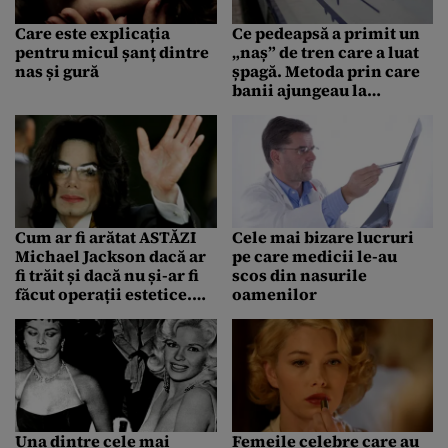
Care este explicația
Ce pedeapsă a primit un
pentru micul șanț dintre
„naș” de tren care a luat
nas și gură
șpagă. Metoda prin care
banii ajungeau la
superiori
Cum ar fi arătat ASTĂZI
Cele mai bizare lucruri
Michael Jackson dacă ar
pe care medicii le-au
fi trăit și dacă nu și-ar fi
scos din nasurile
făcut operații estetice.
oamenilor
IMAGINE ÎN ARTICOL
Una dintre cele mai
Femeile celebre care au