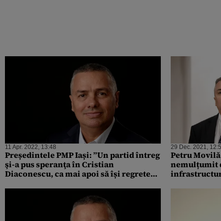
11 Apr. 2022, 13:48
29 Dec. 2021, 12:
Președintele PMP Iași: ”Un partid întreg
Petru Movilă
şi-a pus speranţa în Cristian
nemulțumit d
Diaconescu, ca mai apoi să își regrete
infrastructu
decizia”
găsesc pe pa
când sunt la