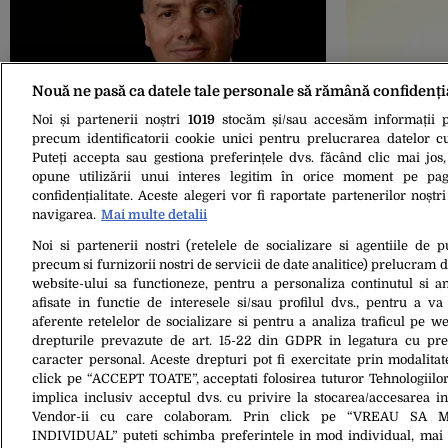
Nouă ne pasă ca datele tale personale să rămână confidenți
Noi și partenerii noștri
1019
stocăm și/sau accesăm informații pe
16 Oct. 2021, 16:58
25 Iul. 2021, 13:23
Petru Movilă, PMP: „Parlamentarii PNL
Petru Movilă 
precum identificatorii cookie unici pentru prelucrarea datelor c
și USR au votat cot la cot amânarea
aprobarea PN
Puteți accepta sau gestiona preferințele dvs. făcând clic mai jos,
construirii autostrăzii Târgu Mureș-
public, tran
opune utilizării unui interes legitim în orice moment pe pag
Iași”
confidențialitate. Aceste alegeri vor fi raportate partenerilor noștr
navigarea.
Mai multe detalii
Noi si partenerii nostri (retelele de socializare si agentiile de p
precum si furnizorii nostri de servicii de date analitice) prelucram 
website-ului sa functioneze, pentru a personaliza continutul si an
afisate in functie de interesele si/sau profilul dvs., pentru a va 
aferente retelelor de socializare si pentru a analiza traficul pe we
drepturile prevazute de art. 15-22 din GDPR in legatura cu pre
caracter personal. Aceste drepturi pot fi exercitate prin modalita
click pe “ACCEPT TOATE”, acceptati folosirea tuturor Tehnologiilor
28 Sept. 2012, 11:12
implica inclusiv acceptul dvs. cu privire la stocarea/accesarea in
Deputat PDL, chemat la DNA. Ce
Vendor-ii cu care colaboram. Prin click pe “VREAU SA 
explicație are
INDIVIDUAL” puteti schimba preferintele in mod individual, mai 