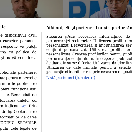
ale
Atât noi, cât și partenerii noștri prelucră
 dispozitivul dvs.,
02 Dec. 2020, 12:48
Stocarea și/sau accesarea informațiilor de
(PMP), critici privind
Petru Movilă (PMP): „Şcolil
u caracter personal.
performanței reclamelor. Utilizarea profilurilo
RR. „Nu există nimic
redeschise pentru că altfel 
personalizat. Dezvoltarea și îmbunătățirea serv
 respectiv vă puteți
conținut personalizat. Utilizarea profilurilor
sparent, asumat de Guvern”
societate de diletanţi şi de
ina cu politica de
personalizate. Crearea profilurilor pentru publ
funcţionali”
i și nu vă vor afecta
performanței conținutului. Înțelegerea publiculu
de date din surse diferite. Utilizarea datelor lim
Utilizarea de date limitate pentru a selecta
geolocație și identificarea prin scanarea dispozit
ublicitate partenere,
Listă parteneri (furnizori)
date pentru a permite
unturile publicitare
oferi functionalitati
bsite. Beneficiati de
lucrarea datelor cu
tea indicata
. Prin
aici
 de tip Cookie, care
formatiilor de catre
MODIFIC SETARILE
putin cele legate de