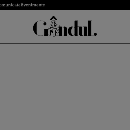
omunicate
Evenimente