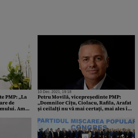
10 Dec. 2021, 19:18
te PMP: „La
Petru Movilă, vicepreședinte PMP:
care de
„Domnilor Cîțu, Ciolacu, Rafila, Arafat
smului. Am
și ceilalți nu vă mai certați, mai ales în
public”