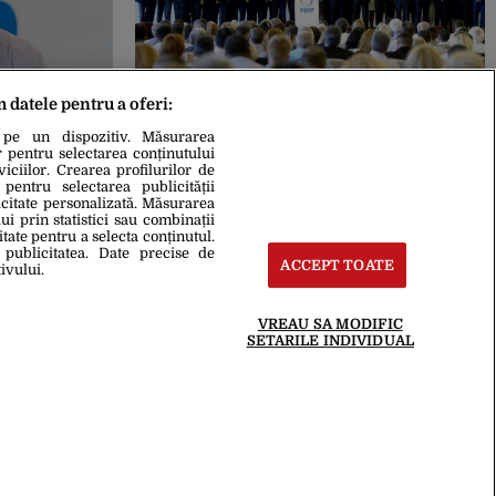
m datele pentru a oferi:
03 Ian. 2018, 15:39
 pe un dispozitiv. Măsurarea
e trebuie
PMP cere demiterea lui Bodog:
r pentru selectarea conținutului
vom fi o
Domnule premier, numiți un ministru
iciilor. Crearea profilurilor de
 pentru selectarea publicității
 analfabeţi
pentru sănătatea tuturor
icitate personalizată. Măsurarea
i prin statistici sau combinații
itate pentru a selecta conținutul.
 publicitatea. Date precise de
ACCEPT TOATE
ivului.
VREAU SA MODIFIC
SETARILE INDIVIDUAL