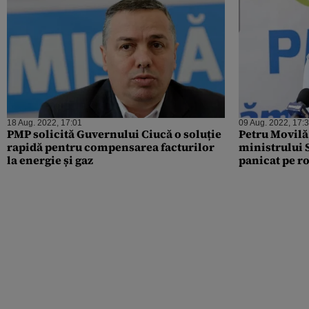
18 Aug. 2022, 17:01
09 Aug. 2022, 17:
PMP solicită Guvernului Ciucă o soluție
Petru Movilă 
rapidă pentru compensarea facturilor
ministrului S
la energie și gaz
panicat pe r
iodură de pot
maschează un
aproape 6 mi