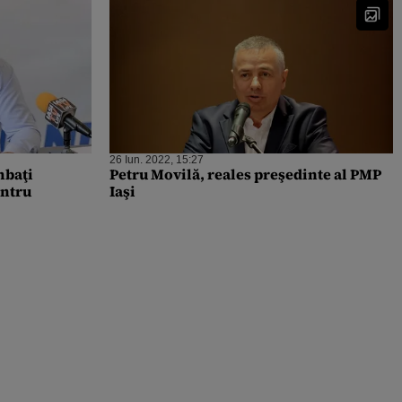
26 Iun. 2022, 15:27
mbaţi
Petru Movilă, reales preşedinte al PMP
entru
Iaşi
rin PNRR!
nu au nicio