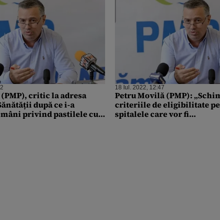
32
18 Iul. 2022, 12:47
(PMP), critic la adresa
Petru Movilă (PMP): „Schi
ănătății după ce i-a
criteriile de eligibilitate p
omâni privind pastilele cu
spitalele care vor fi
asiu: „O greșeală care
construite/modernizate p
 eşec răsunător de
Marile centre universitare 
lioane €”
şansă!”