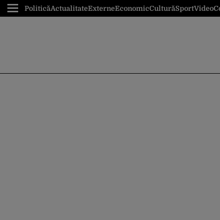
Politică
Actualitate
Externe
Economic
Cultură
Sport
Video
C