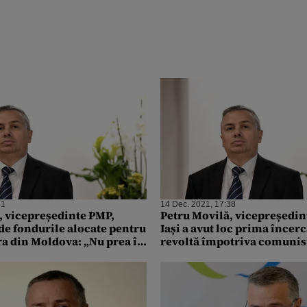
51
14 Dec. 2021, 17:38
, vicepreședinte PMP,
Petru Movilă, vicepreședin
e fondurile alocate pentru
Iași a avut loc prima încer
ra din Moldova: „Nu prea îi
revoltă împotriva comuni
rlamentarii PSD, acum, de
fost implicat direct”
 guvernare”