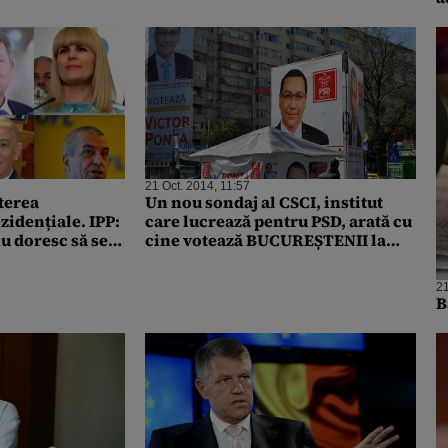
21 Oct. 2014, 11:57
terea
Un nou sondaj al CSCI, institut
zidențiale. IPP:
care lucrează pentru PSD, arată cu
nu doresc să se
cine votează BUCUREȘTENII la
tea primului
Președinție: primul tur câștigat de
Ponta. Ce se întâmplă în turul doi
21
B