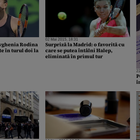
02 Mai 2015, 18:31
Surpriză la Madrid: o favorită cu
e în turul doi la
care se putea întâlni Halep,
eliminată în primul tur
22
P
î