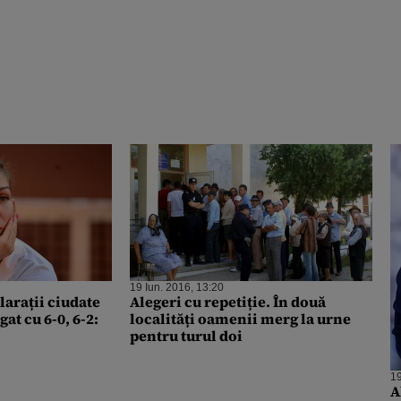
19 Iun. 2016, 13:20
arații ciudate
Alegeri cu repetiție. În două
at cu 6-0, 6-2:
localități oamenii merg la urne
pentru turul doi
19
A