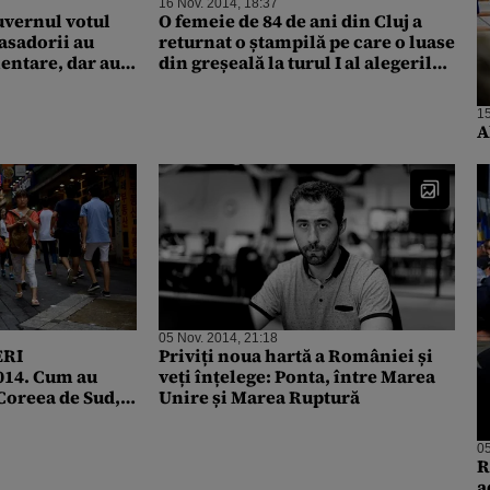
16 Nov. 2014, 18:37
vernul votul
O femeie de 84 de ani din Cluj a
asadorii au
returnat o ștampilă pe care o luase
mentare, dar au
din greșeală la turul I al alegerilor
ești următorul
prezidențiale
15
A
05 Nov. 2014, 21:18
ERI
Priviți noua hartă a României și
14. Cum au
veți înțelege: Ponta, între Marea
Coreea de Sud,
Unire și Marea Ruptură
dus pentru prima
05
R
a