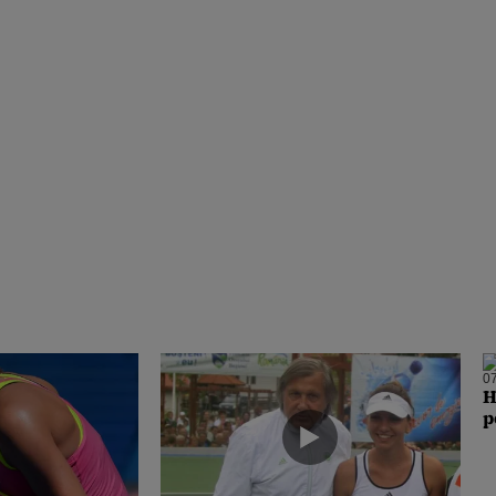
07
H
p