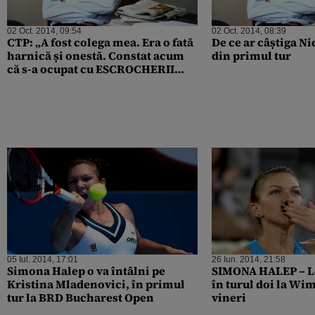
02 Oct. 2014, 09:54
02 Oct. 2014, 08:39
CTP: „A fost colega mea. Era o fată
De ce ar câștiga N
harnică și onestă. Constat acum
din primul tur
că s-a ocupat cu ESCROCHERII
ORDINARE!”
05 Iul. 2014, 17:01
26 Iun. 2014, 21:58
Simona Halep o va întâlni pe
SIMONA HALEP – L
Kristina Mladenovici, în primul
în turul doi la W
tur la BRD Bucharest Open
vineri