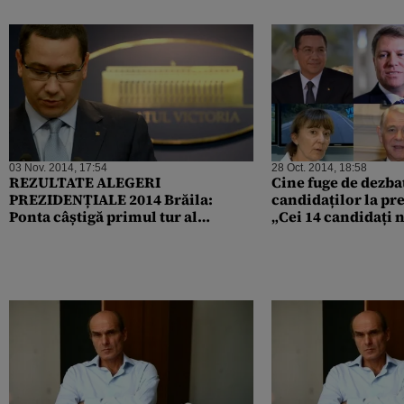
03 Nov. 2014, 17:54
28 Oct. 2014, 18:58
REZULTATE ALEGERI
Cine fuge de dezba
PREZIDENȚIALE 2014 Brăila:
candidaților la pre
Ponta câștigă primul tur al
„Cei 14 candidați 
alegerilor prezidențiale cu
întâlnească înain
51,54%, Iohannis a obținut 20,09%
tur”