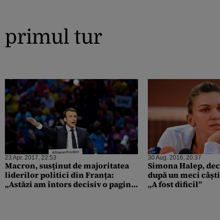
primul tur
23 Apr. 2017, 22:53
30 Aug. 2016, 20:37
Macron, susținut de majoritatea
Simona Halep, decl
liderilor politici din Franța:
după un meci câștig
„Astăzi am întors decisiv o pagină
„A fost dificil”
a politicii franceze”