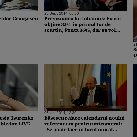
23 Sept. 2014, 08:00
icolae Ceaușescu
Previziunea lui Iohannis: Eu voi
obține 35% în primul tur de
scurtin, Ponta 36%, dar eu voi
câștiga în turul II
21
S
O
06 Ian. 2014, 12:30
esia Tsurenko
Băsescu reface calendarul noului
imbledon LIVE
referendum pentru unicameral:
„Se poate face în turul unu al
prezidențialelor”