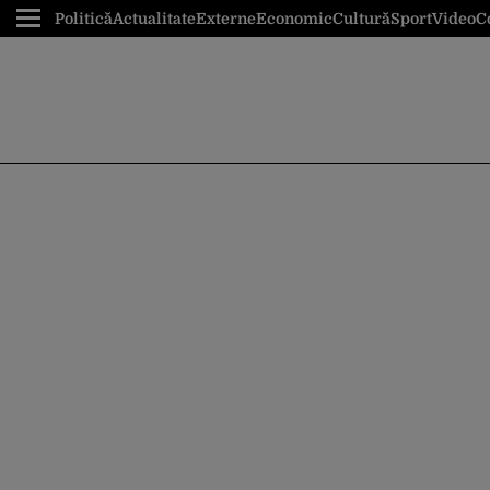
Politică
Actualitate
Externe
Economic
Cultură
Sport
Video
C