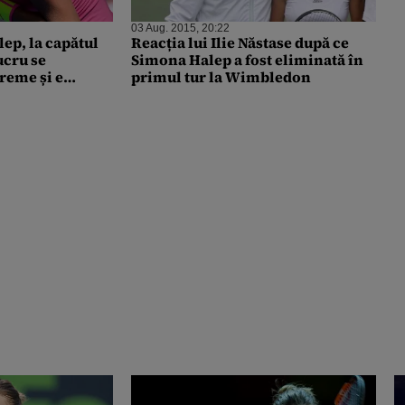
03 Aug. 2015, 20:22
ep, la capătul
Reacția lui Ilie Năstase după ce
ucru se
Simona Halep a fost eliminată în
reme și e
primul tur la Wimbledon