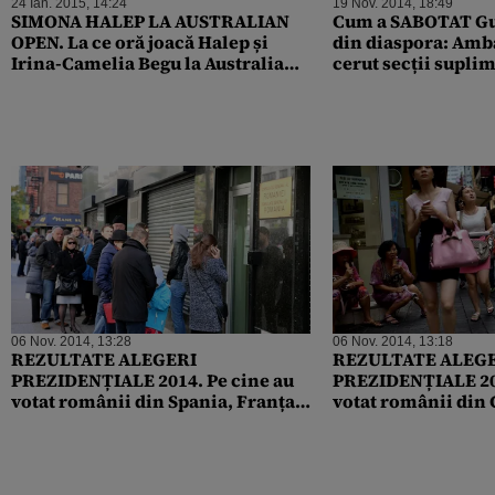
24 Ian. 2015, 14:24
19 Nov. 2014, 18:49
SIMONA HALEP LA AUSTRALIAN
Cum a SABOTAT Gu
OPEN. La ce oră joacă Halep și
din diaspora: Amb
Irina-Camelia Begu la Australian
cerut secții supli
Open
primit de la Bucur
răspuns
06 Nov. 2014, 13:28
06 Nov. 2014, 13:18
REZULTATE ALEGERI
REZULTATE ALEG
PREZIDENȚIALE 2014. Pe cine au
PREZIDENȚIALE 20
votat românii din Spania, Franța,
votat românii din 
Germania, Marea Britanie și SUA
statul asiatic con
oară de o femeie