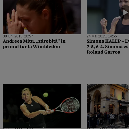
30 Iun. 2015, 20:57
24 Mai 2015, 14:55
Andreea Mitu, „zdrobită” în
Simona HALEP – Evghenia Rodina
primul tur la Wimbledon
7-5, 6-4. Simona est
Roland Garros