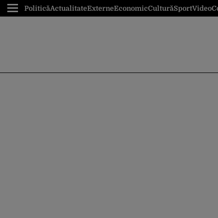
Politică
Actualitate
Externe
Economic
Cultură
Sport
Video
C