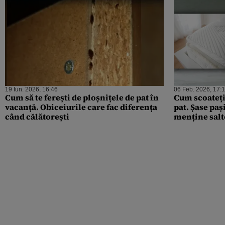
19 Iun. 2026, 16:46
06 Feb. 2026, 17:
Cum să te ferești de ploșnițele de pat în
Cum scoateți
vacanță. Obiceiurile care fac diferența
pat. Șase paș
când călătorești
menține salt
igienă