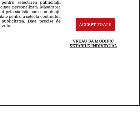
 pentru selectarea publicității
icitate personalizată. Măsurarea
i prin statistici sau combinații
itate pentru a selecta conținutul.
 publicitatea. Date precise de
ACCEPT TOATE
ivului.
VREAU SA MODIFIC
SETARILE INDIVIDUAL
27 Apr. 2012, 17:37
ite
IMAGINILE care surprind momentul
căderii unui urs dintr-un copac. VIDEO
te
Termeni Și Condiții
oduce integral scrierile publicistice purtătoare de Drepturi de Autor.
.