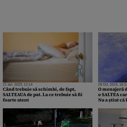
21 Ian. 2025, 12:14
28 Oct. 2024, 16:1
Când trebuie să schimbi, de fapt,
O menajeră di
SALTEAUA de pat. La ce trebuie să fii
o SALTEA car
foarte atent
Nu a știut că
avea acolo t