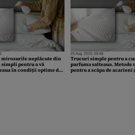
11
25 Aug. 2025, 09:48
 mirosurile neplăcute din
Trucuri simple pentru a cur
i simpli pentru a vă
parfuma salteaua. Metode 
eaua în condiții optime de
pentru a scăpa de acarieni 
neplăcute