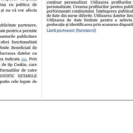
conținut personalizat. Utilizarea profilurilor
tainer de haine
centrul orașului – VIDEO
ina cu politica de
personalizate. Crearea profilurilor pentru publ
i și nu vă vor afecta
performanței conținutului. Înțelegerea publiculu
de date din surse diferite. Utilizarea datelor lim
Utilizarea de date limitate pentru a selecta
geolocație și identificarea prin scanarea dispozit
ublicitate partenere,
Listă parteneri (furnizori)
date pentru a permite
unturile publicitare
oferi functionalitati
bsite. Beneficiati de
lucrarea datelor cu
tea indicata
. Prin
aici
1
18 Iun. 2014, 13:29
 de tip Cookie, care
gustătoare” pe care a avut-
(P) Alegerea saltelei potriv
formatiilor de catre
după ce a cumpărat o saltea
MODIFIC SETARILE
a devenit viral
putin cele legate de
hipa Editorială
Politica De Cookies
Politica De Confidențialita
copyright © 2026
 persoană (site-uri, instituţii mass-media, firme de monitorizare) nu poate repr
Decizia ONJN nr. 1598/16.09.2021. Jocurile de noroc sunt interzise minorilor