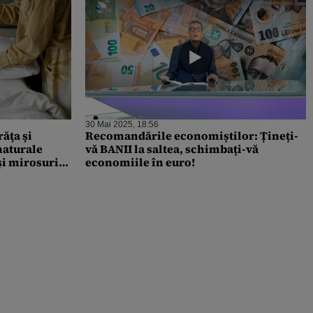
30 Mai 2025, 18:56
ăţa şi
Recomandările economiștilor: Țineți-
naturale
vă BANII la saltea, schimbați-vă
şi mirosurile
economiile în euro!