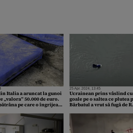
4
25 Apr. 2024, 13:45
n Italia a aruncat la gunoi
Ucrainean prins vâslind cu
e „valora” 50.000 de euro.
goale pe o saltea ce plutea 
 bătrâna pe care o îngrijea
Bărbatul a vrut să fugă de 
oate economiile
Republica Moldova