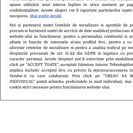
lângă un con
opune utilizării unui interes legitim în orice moment pe pag
confidențialitate. Aceste alegeri vor fi raportate partenerilor noștr
navigarea.
Mai multe detalii
Noi si partenerii nostri (retelele de socializare si agentiile de p
precum si furnizorii nostri de servicii de date analitice) prelucram 
website-ului sa functioneze, pentru a personaliza continutul si an
afisate in functie de interesele si/sau profilul dvs., pentru a va 
aferente retelelor de socializare si pentru a analiza traficul pe we
drepturile prevazute de art. 15-22 din GDPR in legatura cu pre
caracter personal. Aceste drepturi pot fi exercitate prin modalita
25 Ian. 2017, 12:53
30 Mai 2015, 13:0
click pe “ACCEPT TOATE”, acceptati folosirea tuturor Tehnologiilor
Suma fabuloasă pe care au găsit-o
Surpriza „dez
implica inclusiv acceptul dvs. cu privire la stocarea/accesarea in
autoritățile din SUA sub salteaua unui
o un bărbat 
Vendor-ii cu care colaboram. Prin click pe “VREAU SA 
bărbat de 28 de ani. Cum a „reușit” să
nouă. Clipul 
INDIVIDUAL” puteti schimba preferintele in mod individual, mai 
facă banii
cookie strict necesare pentru functionarea website-ului.
Despre Noi
Contact
Ec
Citarea se poate face în limita a 250 de semne. Nici o instituţie sau