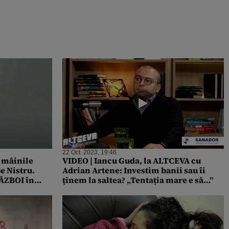
22 Oct. 2023, 19:46
 mâinile
VIDEO | Iancu Guda, la ALTCEVA cu
pe Nistru.
Adrian Artene: Investim banii sau îi
RĂZBOI în
ținem la saltea? „Tentația mare e să…”