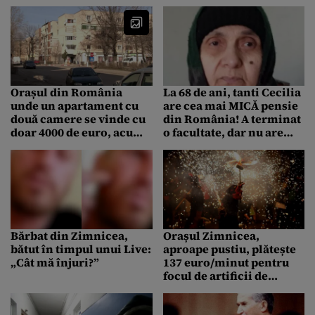
pătrați, iar prețul este
lui Nicolae Ceaușescu
negociabil
Orașul din România
La 68 de ani, tanti Cecilia
unde un apartament cu
are cea mai MICĂ pensie
două camere se vinde cu
din România! A terminat
doar 4000 de euro, acum,
o facultate, dar nu are
în ianuarie 2024
bani de mâncare
Bărbat din Zimnicea,
Orașul Zimnicea,
bătut în timpul unui Live:
aproape pustiu, plătește
„Cât mă înjuri?”
137 euro/minut pentru
focul de artificii de
Revelion