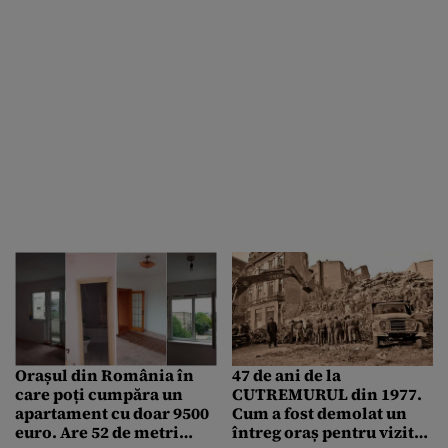
Orașul din România în
47 de ani de la
care poți cumpăra un
CUTREMURUL din 1977.
apartament cu doar 9500
Cum a fost demolat un
euro. Are 52 de metri
întreg oraș pentru vizita