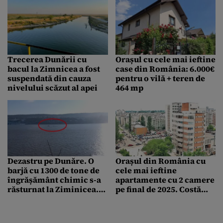
Trecerea Dunării cu
Orașul cu cele mai ieftine
bacul la Zimnicea a fost
case din România: 6.000€
suspendată din cauza
pentru o vilă + teren de
nivelului scăzut al apei
464 mp
Dezastru pe Dunăre. O
Orașul din România cu
barjă cu 1300 de tone de
cele mai ieftine
îngrășământ chimic s-a
apartamente cu 2 camere
răsturnat la Ziminicea.
pe final de 2025. Costă
Autoritățile ar fi încercat
doar 8.000€
să ascundă incidentul