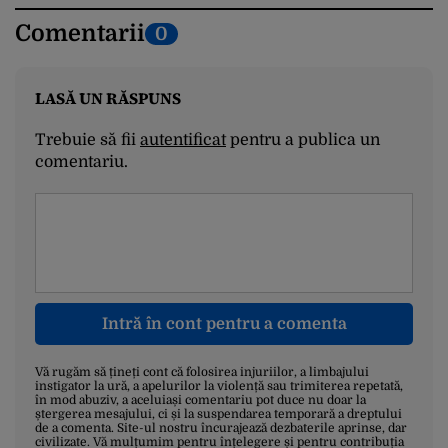
Comentarii
0
LASĂ UN RĂSPUNS
Trebuie să fii
autentificat
pentru a publica un
comentariu.
Intră în cont pentru a comenta
Vă rugăm să țineți cont că folosirea injuriilor, a limbajului
instigator la ură, a apelurilor la violență sau trimiterea repetată,
în mod abuziv, a aceluiași comentariu pot duce nu doar la
ștergerea mesajului, ci și la suspendarea temporară a dreptului
de a comenta. Site-ul nostru încurajează dezbaterile aprinse, dar
civilizate. Vă mulțumim pentru înțelegere și pentru contribuția