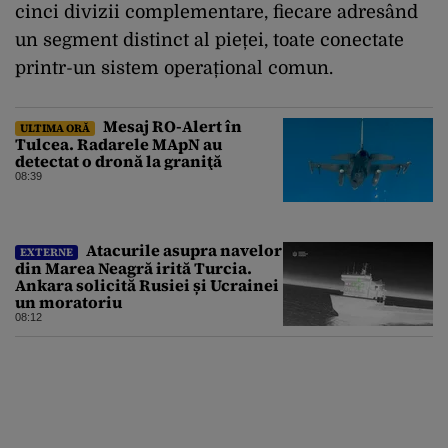
cinci divizii complementare, fiecare adresând
un segment distinct al pieței, toate conectate
printr-un sistem operațional comun.
Mesaj RO-Alert în
ULTIMA ORĂ
Tulcea. Radarele MApN au
detectat o dronă la graniţă
08:39
Atacurile asupra navelor
EXTERNE
din Marea Neagră irită Turcia.
Ankara solicită Rusiei și Ucrainei
un moratoriu
08:12