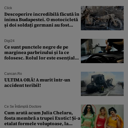
Click
Descoperire incredibilă făcută în
inima Budapestei. O motocicletă
și doi soldați germani au fost
găsiți în Dunăre
Digi24
Ce sunt punctele negre de pe
marginea parbrizului și la ce
folosesc. Rolul lor este esențial
pentru siguranța mașinii
Cancan.ro
ULTIMA ORĂ! A murit într-un
accident teribil!
Ce Se Întâmplă Doctore
Cum arată acum Julia Chelaru,
fosta membră a trupei Exotic! Și-a
etalat formele voluptoase, la