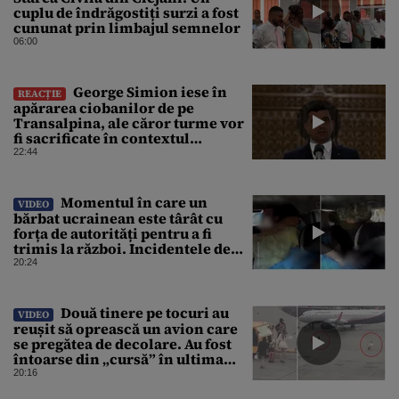
cuplu de îndrăgostiți surzi a fost
cununat prin limbajul semnelor
06:00
George Simion iese în
REACȚIE
apărarea ciobanilor de pe
Transalpina, ale căror turme vor
fi sacrificate în contextul
focarului de variolă ovină
22:44
Momentul în care un
VIDEO
bărbat ucrainean este târât cu
forța de autorități pentru a fi
trimis la război. Incidentele de
acest fel sunt tot mai dese
20:24
Două tinere pe tocuri au
VIDEO
reușit să oprească un avion care
se pregătea de decolare. Au fost
întoarse din „cursă” în ultima
clipă. Imaginile au devenit virale
20:16