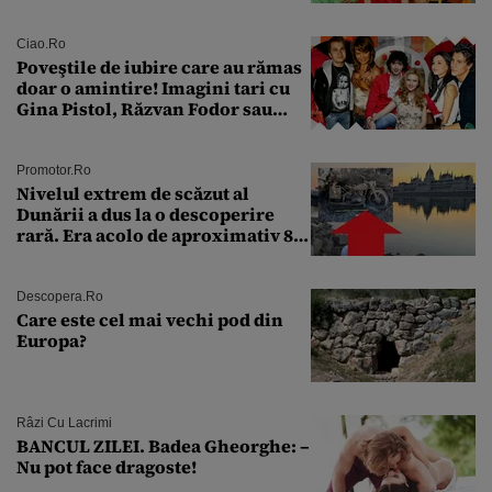
aproape 50 de ani
Ciao.ro
Poveştile de iubire care au rămas
doar o amintire! Imagini tari cu
Gina Pistol, Răzvan Fodor sau
Andra Măruţă şi foştii parteneri
Promotor.ro
Nivelul extrem de scăzut al
Dunării a dus la o descoperire
rară. Era acolo de aproximativ 80
de ani
Descopera.ro
Care este cel mai vechi pod din
Europa?
Râzi Cu Lacrimi
BANCUL ZILEI. Badea Gheorghe: –
Nu pot face dragoste!