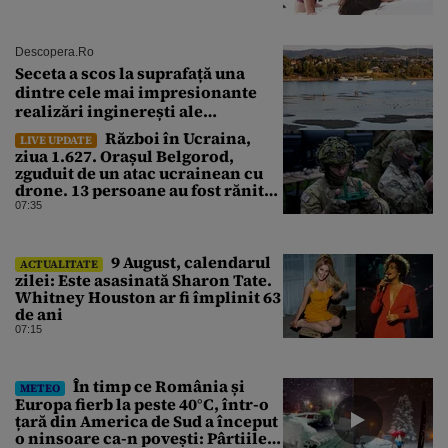
Descopera.ro
Seceta a scos la suprafață una
dintre cele mai impresionante
realizări inginerești ale
Imperiului Roman
Război în Ucraina,
LIVE UPDATE
ziua 1.627. Orașul Belgorod,
zguduit de un atac ucrainean cu
drone. 13 persoane au fost rănite
și mai multe clădiri, incendiate
07:35
9 August, calendarul
ACTUALITATE
zilei: Este asasinată Sharon Tate.
Whitney Houston ar fi împlinit 63
de ani
07:15
În timp ce România și
METEO
Europa fierb la peste 40°C, într-o
țară din America de Sud a început
o ninsoare ca-n povești: Pârtiile