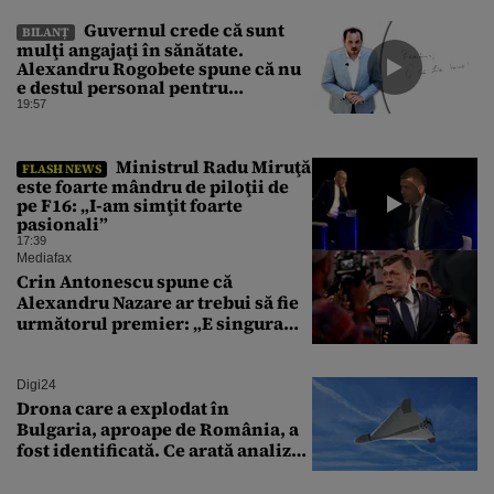
Guvernul crede că sunt
BILANȚ
mulţi angajaţi în sănătate.
Alexandru Rogobete spune că nu
e destul personal pentru
combaterea infecţiilor
19:57
nosocomiale
Ministrul Radu Miruţă
FLASH NEWS
este foarte mândru de piloţii de
pe F16: „I-am simţit foarte
pasionali”
17:39
Mediafax
Crin Antonescu spune că
Alexandru Nazare ar trebui să fie
următorul premier: „E singura
soluție”
Digi24
Drona care a explodat în
Bulgaria, aproape de România, a
fost identificată. Ce arată analiza
preliminară a epavei