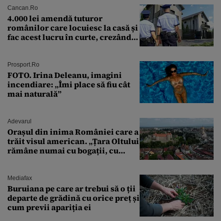
Cancan.ro
4.000 lei amendă tuturor
românilor care locuiesc la casă și
fac acest lucru în curte, crezând
că nu îi vede nimeni
Prosport.ro
FOTO. Irina Deleanu, imagini
incendiare: „Îmi place să fiu cât
mai naturală”
Adevarul
Orașul din inima României care a
trăit visul american. „Țara Oltului
rămâne numai cu bogații, cu
babele, cu moșnegii și cu
sărăntocii”
Mediafax
Buruiana pe care ar trebui să o ții
departe de grădină cu orice preț și
cum previi apariția ei