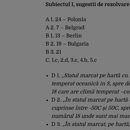
Subiectul I, sugestii de rezolvare
A 1. 24 – Polonia
A 2. 7 – Belgrad
B 1. 13 – Berlin
B 2. 19 – Bulgaria
B 3. 21
C. 1.c, 2.d, 3.c, 4.b, 5.c
D 1.
„Statul marcat pe hartă cu
temperat oceanică in S, spre d
18 care are climă temperat –co
D 2.
„În statul marcat pe hartă
cuprinse între -50C și 50C, spr
numărul 18 unde sunt mai mari
D 3.
„În statul marcat, pe hart