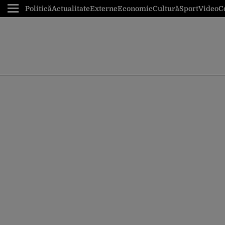
Politică
Actualitate
Externe
Economic
Cultură
Sport
Video
C