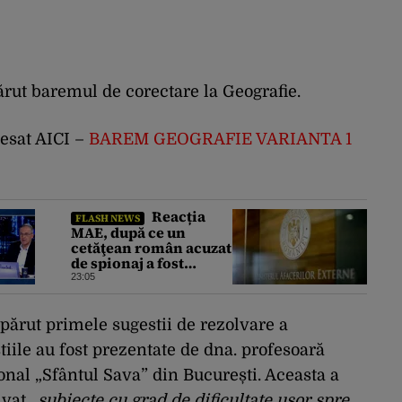
rut baremul de corectare la Geografie.
esat AICI –
BAREM GEOGRAFIE VARIANTA 1
Reacția
FLASH NEWS
MAE, după ce un
cetăţean român acuzat
de spionaj a fost
arestat în Germania.
23:05
Complotase cu un
ucrainean ca să
asasineze un
părut primele sugestii de rezolvare a
producător de drone
tiile au fost prezentate de dna. profesoară
nal „Sfântul Sava” din București. Aceasta a
lvat
„subiecte cu grad de dificultate ușor spre