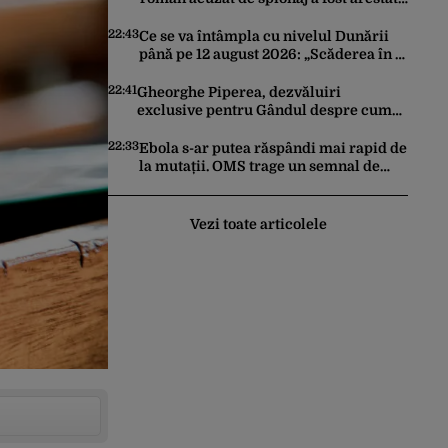
în Germania. Complotase cu un
ucrainean ca să asasineze un
22:43
Ce se va întâmpla cu nivelul Dunării
producător de drone
până pe 12 august 2026: „Scăderea în 7
zile este de 10 centimetri”
22:41
Gheorghe Piperea, dezvăluiri
exclusive pentru Gândul despre cum
Ursula von der Leyen, Emmanuel
Macron și Zelenski plănuiesc pe Signal
22:33
Ebola s-ar putea răspândi mai rapid de
să îl pună „la respect” pe Trump
la mutații. OMS trage un semnal de
alarmă asupra pericolului unui virus
pentru care nu există vaccin
Vezi toate articolele