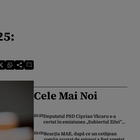
25:
Cele Mai Noi
23:23
Deputatul PSD Ciprian Văcaru s-a
certat în emisiunea „Subiectul Zilei”
cu deputatul USR Cezar Drăgoescu,
deficitul fiind motivul scandalului
23:05
Reacția MAE, după ce un cetăţean
român acuzat de spionaj a fost arestat