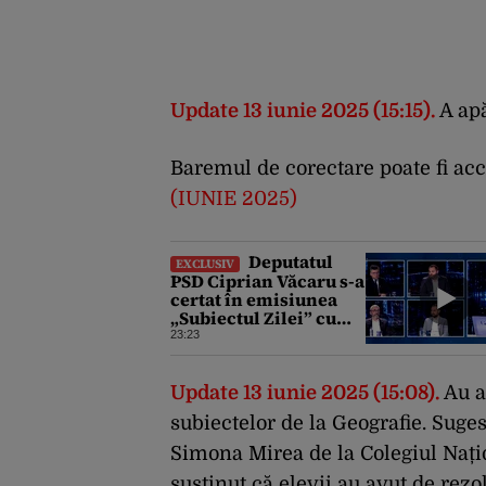
Update 13 iunie 2025 (15:15).
A apă
Baremul de corectare poate fi acc
(IUNIE 2025)
Deputatul
EXCLUSIV
PSD Ciprian Văcaru s-a
certat în emisiunea
„Subiectul Zilei” cu
deputatul USR Cezar
23:23
Drăgoescu, deficitul
fiind motivul
scandalului
Update 13 iunie 2025 (15:08).
Au a
subiectelor de la Geografie. Suges
Simona Mirea de la Colegiul Națio
susținut că elevii au avut de rezo