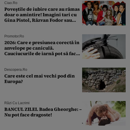
Ciao.ro
Poveştile de iubire care au rămas
doar o amintire! Imagini tari cu
Gina Pistol, Răzvan Fodor sau
Andra Măruţă şi foştii parteneri
Promotor.ro
2026: Care e presiunea corectă în
anvelope pe caniculă.
Cauciucurile de iarnă pot să facă
explozie la peste 40°C?
Descopera.ro
Care este cel mai vechi pod din
Europa?
Râzi Cu Lacrimi
BANCUL ZILEI. Badea Gheorghe: –
Nu pot face dragoste!