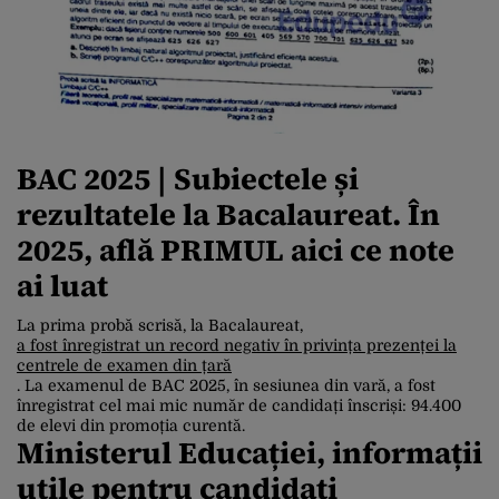
BAC 2025 | Subiectele și
rezultatele la Bacalaureat. În
2025, află PRIMUL aici ce note
ai luat
La prima probă scrisă, la Bacalaureat,
a fost înregistrat un record negativ în privința prezenței la
centrele de examen din țară
. La examenul de BAC 2025, în sesiunea din vară, a fost
înregistrat cel mai mic număr de candidați înscriși: 94.400
de elevi din promoția curentă.
Ministerul Educației, informații
utile pentru candidați