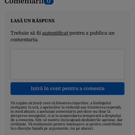
Comentarii
0
LASĂ UN RĂSPUNS
Trebuie să fii
autentificat
pentru a publica un
comentariu.
Intră în cont pentru a comenta
Vă rugăm să țineți cont că folosirea injuriilor, a limbajului
instigator la ură, a apelurilor la violență sau trimiterea repetată,
în mod abuziv, a aceluiași comentariu pot duce nu doar la
ștergerea mesajului, ci și la suspendarea temporară a dreptului
de a comenta. Site-ul nostru încurajează dezbaterile aprinse, dar
civilizate. Vă mulțumim pentru înțelegere și pentru contribuția
la o discuție bazată pe argumente, nu pe atacuri.