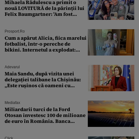
Mihaela Rădulescu a primit o
nouă LOVITURĂ de la părinții lui
Felix Baumgartner: 'Am fost
ȘTEARSĂ complet din
Prosport.ro
Cum a apărut Alicia, fiica marelui
fotbalist, într-o pereche de
bikini. Internetul a explodat:
„Zeiță superbă!”
Adevarul
Maia Sandu, după vizita unei
delegației talibane la Chișinău:
„Este rușinos că oameni cu
funcții înalte nu se
documentează”
Mediafax
Miliardarii turci de la Ford
Otosan investesc 100 de milioane
de euro în România. Banca
Transilvania le acordă o
finanțare uriașă
Click