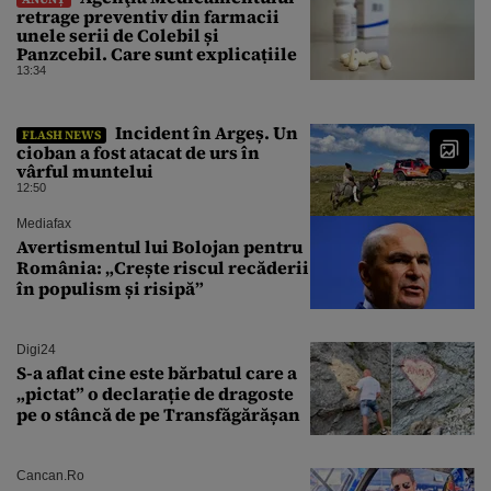
retrage preventiv din farmacii
unele serii de Colebil și
Panzcebil. Care sunt explicațiile
13:34
Incident în Argeș. Un
FLASH NEWS
cioban a fost atacat de urs în
vârful muntelui
12:50
Mediafax
Avertismentul lui Bolojan pentru
România: „Crește riscul recăderii
în populism și risipă”
Digi24
S-a aflat cine este bărbatul care a
„pictat” o declarație de dragoste
pe o stâncă de pe Transfăgărășan
Cancan.ro