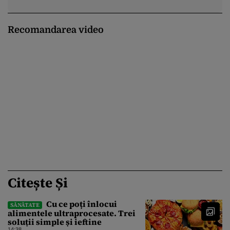
Recomandarea video
Citește Și
Cu ce poți înlocui
SĂNĂTATE
alimentele ultraprocesate. Trei
soluții simple și ieftine
14:38