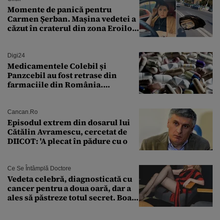
Momente de panică pentru
Carmen Șerban. Mașina vedetei a
căzut în craterul din zona Eroilor:
„M-am speriat foarte tare”
Digi24
Medicamentele Colebil și
Panzcebil au fost retrase din
farmaciile din România.
Explicația dată de Agenția
Națională a Medicamentului
Cancan.ro
Episodul extrem din dosarul lui
Cătălin Avramescu, cercetat de
DIICOT: 'A plecat în pădure cu o
Ce Se Întâmplă Doctore
Vedeta celebră, diagnosticată cu
cancer pentru a doua oară, dar a
ales să păstreze totul secret. Boala
a fost descoperită la un control de
rutină