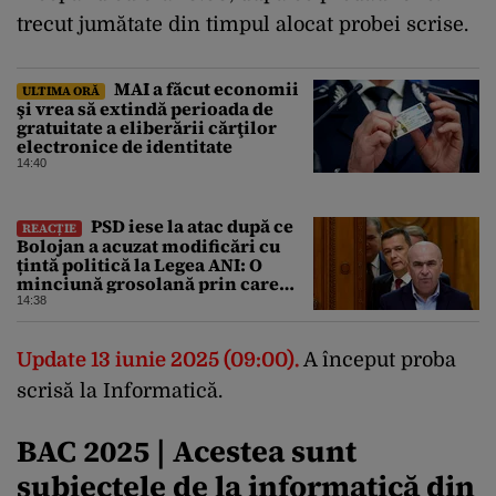
trecut jumătate din timpul alocat probei scrise.
MAI a făcut economii
ULTIMA ORĂ
şi vrea să extindă perioada de
gratuitate a eliberării cărţilor
electronice de identitate
14:40
PSD iese la atac după ce
REACȚIE
Bolojan a acuzat modificări cu
țintă politică la Legea ANI: O
minciună grosolană prin care
încearcă să acopere culpa PNL-
14:38
USR
Update 13 iunie 2025 (09:00).
A început proba
scrisă la Informatică.
BAC 2025 | Acestea sunt
subiectele de la informatică din