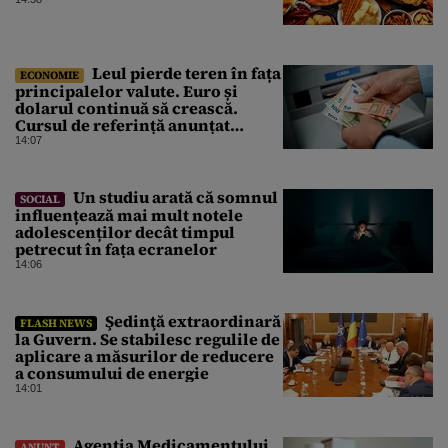
Leul pierde teren în fața
ECONOMIE
principalelor valute. Euro și
dolarul continuă să crească.
Cursul de referință anunțat
pentru vineri de BNR
14:07
Un studiu arată că somnul
SOCIAL
influențează mai mult notele
adolescenților decât timpul
petrecut în fața ecranelor
14:06
Şedinţă extraordinară
FLASH NEWS
la Guvern. Se stabilesc regulile de
aplicare a măsurilor de reducere
a consumului de energie
14:01
Agenţia Medicamentului
ANUNȚ