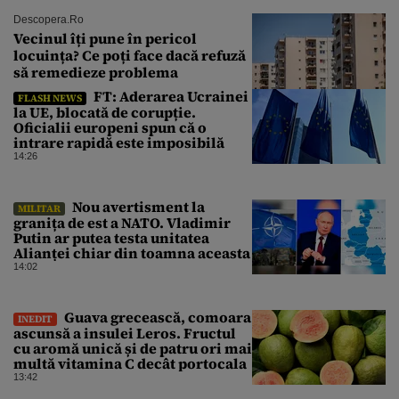
Descopera.ro
Vecinul îți pune în pericol
locuința? Ce poți face dacă refuză
să remedieze problema
FT: Aderarea Ucrainei
FLASH NEWS
la UE, blocată de corupție.
Oficialii europeni spun că o
intrare rapidă este imposibilă
14:26
Nou avertisment la
MILITAR
granița de est a NATO. Vladimir
Putin ar putea testa unitatea
Alianței chiar din toamna aceasta
14:02
Guava grecească, comoara
INEDIT
ascunsă a insulei Leros. Fructul
cu aromă unică și de patru ori mai
multă vitamina C decât portocala
13:42