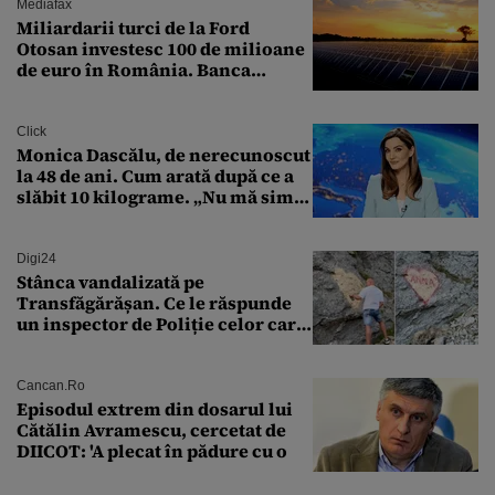
Mediafax
Miliardarii turci de la Ford
Otosan investesc 100 de milioane
de euro în România. Banca
Transilvania le acordă o
finanțare uriașă
Click
Monica Dascălu, de nerecunoscut
la 48 de ani. Cum arată după ce a
slăbit 10 kilograme. „Nu mă simt
bine în această perioadă”
Digi24
Stânca vandalizată pe
Transfăgărășan. Ce le răspunde
un inspector de Poliție celor care
întreabă: „Dar ce a făcut?”
Cancan.ro
Episodul extrem din dosarul lui
Cătălin Avramescu, cercetat de
DIICOT: 'A plecat în pădure cu o