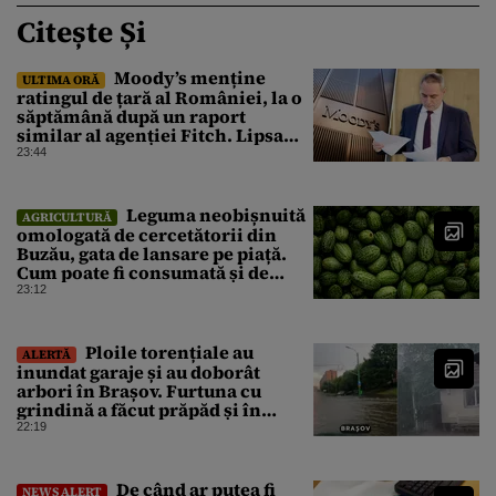
Citește Și
Moody’s menține
ULTIMA ORĂ
ratingul de țară al României, la o
săptămână după un raport
similar al agenției Fitch. Lipsa
unui guvern cu puteri depline,
23:44
principala vulnerabilitate din
raport
Leguma neobișnuită
AGRICULTURĂ
omologată de cercetătorii din
Buzău, gata de lansare pe piață.
Cum poate fi consumată și de
unde provine soiul
23:12
Ploile torențiale au
ALERTĂ
inundat garaje și au doborât
arbori în Brașov. Furtuna cu
grindină a făcut prăpăd și în
Bihor
22:19
De când ar putea fi
NEWS ALERT