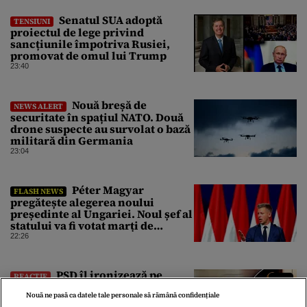
Senatul SUA adoptă
TENSIUNI
proiectul de lege privind
sancțiunile împotriva Rusiei,
promovat de omul lui Trump
23:40
Nouă breșă de
NEWS ALERT
securitate în spațiul NATO. Două
drone suspecte au survolat o bază
militară din Germania
23:04
Péter Magyar
FLASH NEWS
pregătește alegerea noului
președinte al Ungariei. Noul șef al
statului va fi votat marți de
Parlament
22:26
PSD îl ironizează pe
REACȚIE
Bolojan pentru faptul că nu se
Nouă ne pasă ca datele tale personale să rămână confidențiale
duce la Bruxelles să negocieze