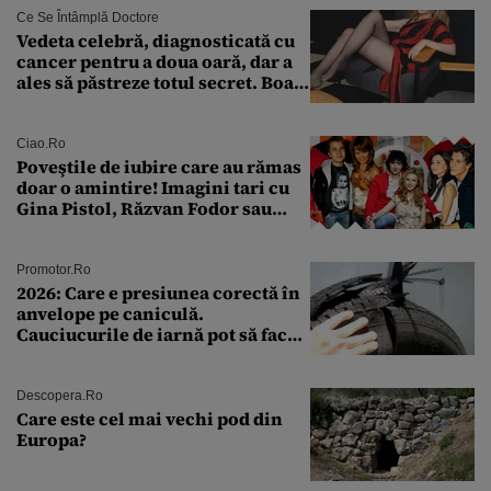
Ce Se Întâmplă Doctore
Vedeta celebră, diagnosticată cu
cancer pentru a doua oară, dar a
ales să păstreze totul secret. Boala
a fost descoperită la un control de
rutină
Ciao.ro
Poveştile de iubire care au rămas
doar o amintire! Imagini tari cu
Gina Pistol, Răzvan Fodor sau
Andra Măruţă şi foştii parteneri
Promotor.ro
2026: Care e presiunea corectă în
anvelope pe caniculă.
Cauciucurile de iarnă pot să facă
explozie la peste 40°C?
Descopera.ro
Care este cel mai vechi pod din
Europa?