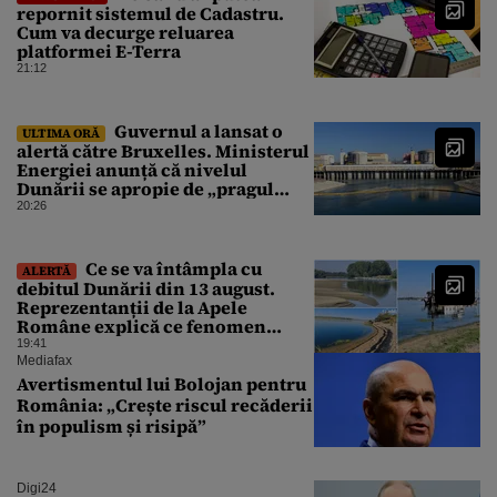
repornit sistemul de Cadastru.
Cum va decurge reluarea
platformei E-Terra
21:12
Guvernul a lansat o
ULTIMA ORĂ
alertă către Bruxelles. Ministerul
Energiei anunță că nivelul
Dunării se apropie de „pragul
critic”, iar centrala de la
20:26
Cernavodă s-ar putea opri
Ce se va întâmpla cu
ALERTĂ
debitul Dunării din 13 august.
Reprezentanții de la Apele
Române explică ce fenomen
urmează
19:41
Mediafax
Avertismentul lui Bolojan pentru
România: „Crește riscul recăderii
în populism și risipă”
Digi24