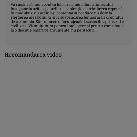
Vă rugăm să țineți cont că folosirea injuriilor, a limbajului
instigator la ură, a apelurilor la violență sau trimiterea repetată,
în mod abuziv, a aceluiași comentariu pot duce nu doar la
ștergerea mesajului, ci și la suspendarea temporară a dreptului
de a comenta. Site-ul nostru încurajează dezbaterile aprinse, dar
civilizate. Vă mulțumim pentru înțelegere și pentru contribuția
la o discuție bazată pe argumente, nu pe atacuri.
Recomandarea video