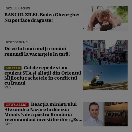
Râzi Cu Lacrimi
BANCUL ZILEI. Badea Gheorghe: –
Nu pot face dragoste!
Descopera.ro
De ce tot mai mulți români
renunță la vacanțele în țară?
Cât de repede și-au
MILITAR
epuizat SUA și aliații din Orientul
Mijlociu rachetele în conflictul
cu Iranul
23:58
Reacția ministrului
NEWS ALERT
Alexandru Nazare la decizia
Moody’s de a păstra România
recomandată investitorilor: „Este
un răgaz, dar în niciun caz un
23:44
motiv de relaxare”