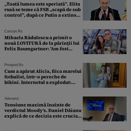
„Toată lumea este speriată”. Elita
rusă se teme că FSB „scapă de sub
control”, după ce Putin a extins
puterea serviciului
Cancan.ro
Mihaela Rădulescu a primit o
nouă LOVITURĂ de la părinții lui
Felix Baumgartner: 'Am fost
ȘTEARSĂ complet din
Prosport.ro
Cum a apărut Alicia, fiica marelui
fotbalist, într-o pereche de
bikini. Internetul a explodat:
„Zeiță superbă!”
Adevarul
Tensiune maximă înainte de
verdictul Moody’s. Daniel Dăianu
explică de ce decizia este crucială
pentru economia României