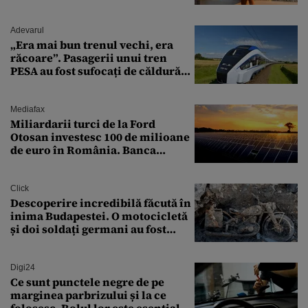
milionarului
Adevarul
„Era mai bun trenul vechi, era
răcoare”. Pasagerii unui tren
PESA au fost sufocați de căldură
pe ruta București-Constanța
Mediafax
Miliardarii turci de la Ford
Otosan investesc 100 de milioane
de euro în România. Banca
Transilvania le acordă o
finanțare uriașă
Click
Descoperire incredibilă făcută în
inima Budapestei. O motocicletă
și doi soldați germani au fost
găsiți în Dunăre
Digi24
Ce sunt punctele negre de pe
marginea parbrizului și la ce