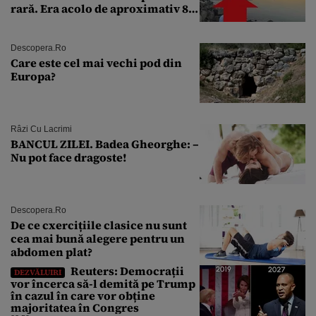
rară. Era acolo de aproximativ 80
de ani
Descopera.ro
Care este cel mai vechi pod din
Europa?
Râzi Cu Lacrimi
BANCUL ZILEI. Badea Gheorghe: –
Nu pot face dragoste!
Descopera.ro
De ce cxercițiile clasice nu sunt
cea mai bună alegere pentru un
abdomen plat?
Reuters: Democrații
DEZVĂLUIRI
vor încerca să-l demită pe Trump
în cazul în care vor obține
majoritatea în Congres