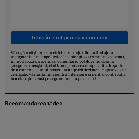
Intră în cont pentru a comenta
Vă rugăm să țineți cont că folosirea injuriilor, a limbajului
instigator la ură, a apelurilor la violență sau trimiterea repetată,
în mod abuziv, a aceluiași comentariu pot duce nu doar la
ștergerea mesajului, ci și la suspendarea temporară a dreptului
de a comenta. Site-ul nostru încurajează dezbaterile aprinse, dar
civilizate. Vă mulțumim pentru înțelegere și pentru contribuția
la o discuție bazată pe argumente, nu pe atacuri.
Recomandarea video