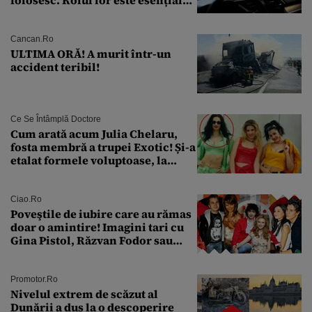
folosesc. Rolul lor este esențial
pentru siguranța mașinii
Cancan.ro
ULTIMA ORĂ! A murit într-un
accident teribil!
Ce Se Întâmplă Doctore
Cum arată acum Julia Chelaru,
fosta membră a trupei Exotic! Și-a
etalat formele voluptoase, la
aproape 50 de ani
Ciao.ro
Poveştile de iubire care au rămas
doar o amintire! Imagini tari cu
Gina Pistol, Răzvan Fodor sau
Andra Măruţă şi foştii parteneri
Promotor.ro
Nivelul extrem de scăzut al
Dunării a dus la o descoperire