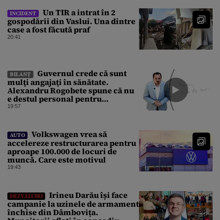
Un TIR a intrat în 2
INCIDENT
gospodării din Vaslui. Una dintre
case a fost făcută praf
20:41
Guvernul crede că sunt
BILANȚ
mulţi angajaţi în sănătate.
Alexandru Rogobete spune că nu
e destul personal pentru
combaterea infecţiilor
19:57
nosocomiale
Volkswagen vrea să
AUTO
accelereze restructurarea pentru
aproape 100.000 de locuri de
muncă. Care este motivul
19:43
Irineu Darău își face
DEZVĂLUIRI
campanie la uzinele de armament
închise din Dâmbovița.