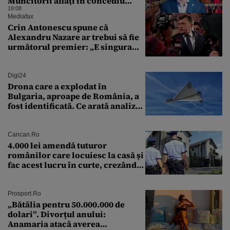
Muncitorii aflați în concediu
forțat din cauza lipsei comenzilor
19:08
au fost chemați de acasă pentru a
Mediafax
da mâna cu Ministrul Economiei
Crin Antonescu spune că
Alexandru Nazare ar trebui să fie
următorul premier: „E singura
soluție”
Digi24
Drona care a explodat în
Bulgaria, aproape de România, a
fost identificată. Ce arată analiza
preliminară a epavei
Cancan.ro
4.000 lei amendă tuturor
românilor care locuiesc la casă și
fac acest lucru în curte, crezând
că nu îi vede nimeni
Prosport.ro
„Bătălia pentru 50.000.000 de
dolari”. Divorțul anului:
Anamaria atacă averea