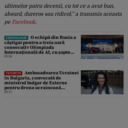
ultimelor patru decenii, cu tot ce a avut bun,
absurd, dureros sau ridicol,” a transmis aceasta
pe
Facebook
.
O echipă din Rusia a
TEHNOLOGIE
câștigat pentru a treia oară
consecutiv Olimpiada
Internațională de AI, cu șapte
medalii din aur și una de bronz
00:56
Ambasadoarea Ucrainei
TENSIUNI
în Bulgaria, convocată de
ministrul bulgar de Externe
pentru drona ucraineană
prăbușită în apropierea
00:21
infrastructurii critice