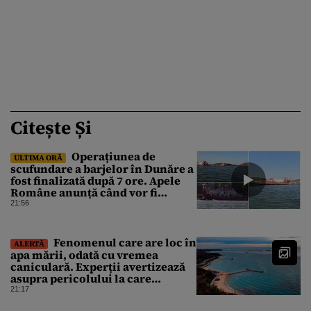
Citește Și
Operațiunea de
ULTIMA ORĂ
scufundare a barjelor în Dunăre a
fost finalizată după 7 ore. Apele
Române anunță când vor fi
simțite efectele
21:56
Fenomenul care are loc în
ALERTĂ
apa mării, odată cu vremea
caniculară. Experții avertizează
asupra pericolului la care
oamenii pot fi expuși
21:17