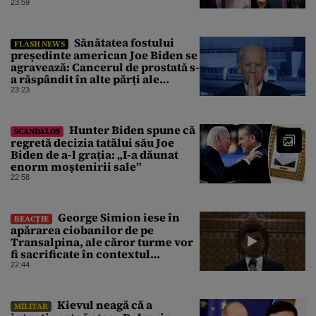
23:59
Sănătatea fostului
FLASH NEWS
președinte american Joe Biden se
agravează: Cancerul de prostată s-
a răspândit în alte părți ale
corpului
23:23
Hunter Biden spune că
SCANDALOS
regretă decizia tatălui său Joe
Biden de a-l grația: „I-a dăunat
enorm moștenirii sale”
22:58
George Simion iese în
REACȚIE
apărarea ciobanilor de pe
Transalpina, ale căror turme vor
fi sacrificate în contextul
focarului de variolă ovină
22:44
Kievul neagă că a
MILITAR