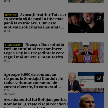
urmează
19:41
Avocații fraților Tate cer
JUSTIȚIE
ca aceștia să fie puși în libertate
până la extrădare. Cum este
motivată solicitarea înaintată
instanței
18:46
Nicuşor Dan solicită
FLASH NEWS
Parlamentului să reexamineze
Legea Urşilor. Președintele cere
reguli mai stricte și monitorizare
în timp real
18:11
Aproape 9.000 de români au
răspuns la Sondajul Gândul: „Ai
redus voluntar consumul de
curent electric, în contextul
crizei energetice?” Rezultatul a
17:56
fost o surpriză
Mediafax
Avertismentul lui Bolojan pentru
România: „Crește riscul recăderii