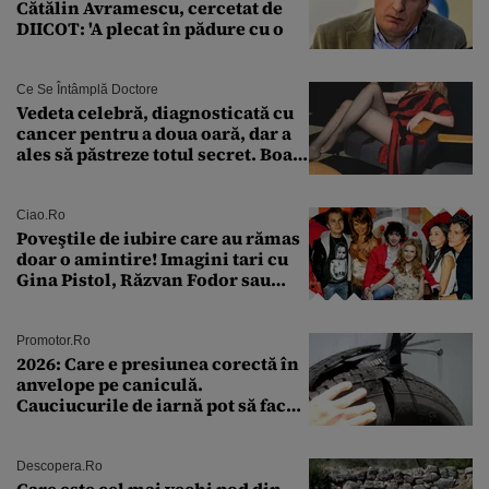
Cătălin Avramescu, cercetat de
DIICOT: 'A plecat în pădure cu o
Ce Se Întâmplă Doctore
Vedeta celebră, diagnosticată cu
cancer pentru a doua oară, dar a
ales să păstreze totul secret. Boala
a fost descoperită la un control de
rutină
Ciao.ro
Poveştile de iubire care au rămas
doar o amintire! Imagini tari cu
Gina Pistol, Răzvan Fodor sau
Andra Măruţă şi foştii parteneri
Promotor.ro
2026: Care e presiunea corectă în
anvelope pe caniculă.
Cauciucurile de iarnă pot să facă
explozie la peste 40°C?
Descopera.ro