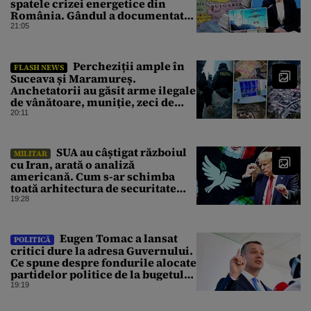
spatele crizei energetice din
România. Gândul a documentat
cazul
21:05
Percheziții ample în
FLASH NEWS
Suceava și Maramureș.
Anchetatorii au găsit arme ilegale
de vânătoare, muniție, zeci de
trofee de vânat și materiale
20:11
pirotehnice
SUA au câștigat războiul
MILITAR
cu Iran, arată o analiză
americană. Cum s-ar schimba
toată arhitectura de securitate
din Orientul Mijlociu
19:28
Eugen Tomac a lansat
POLITICĂ
critici dure la adresa Guvernului.
Ce spune despre fondurile alocate
partidelor politice de la bugetul
de stat
19:19