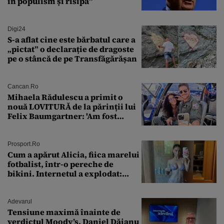
în populism și risipă”
Digi24
S-a aflat cine este bărbatul care a
„pictat” o declarație de dragoste
pe o stâncă de pe Transfăgărășan
Cancan.ro
Mihaela Rădulescu a primit o
nouă LOVITURĂ de la părinții lui
Felix Baumgartner: 'Am fost
ȘTEARSĂ complet din
Prosport.ro
Cum a apărut Alicia, fiica marelui
fotbalist, într-o pereche de
bikini. Internetul a explodat:
„Zeiță superbă!”
Adevarul
Tensiune maximă înainte de
verdictul Moody’s. Daniel Dăianu