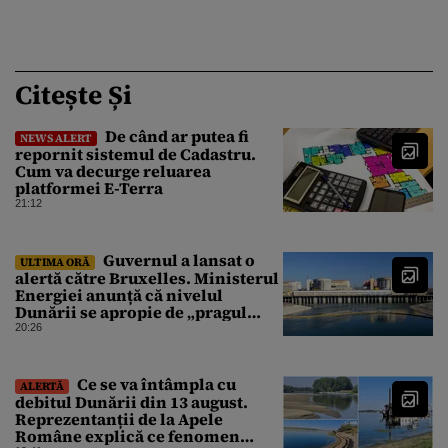
Citește Și
De când ar putea fi
NEWS ALERT
repornit sistemul de Cadastru.
Cum va decurge reluarea
platformei E-Terra
21:12
Guvernul a lansat o
ULTIMA ORĂ
alertă către Bruxelles. Ministerul
Energiei anunță că nivelul
Dunării se apropie de „pragul
critic”, iar centrala de la
20:26
Cernavodă s-ar putea opri
Ce se va întâmpla cu
ALERTĂ
debitul Dunării din 13 august.
Reprezentanții de la Apele
Române explică ce fenomen