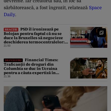
devreme. Iar creatorul său, în loc să
sărbătorească, a fost îngrozit, relatează
Space
Daily
.
PSD îl ironizează pe
REACȚIE
Bolojan pentru faptul că nu se
duce la Bruxelles să negocieze
deschiderea termocentralelor:
„Pentru că a dat afară
21:50
translatorii”
Financial Times:
DEZVĂLUIRI
Traficanții de droguri din
Columbia se duc în Ucraina
pentru a căuta expertiză în
domeniul dronelor
21:36