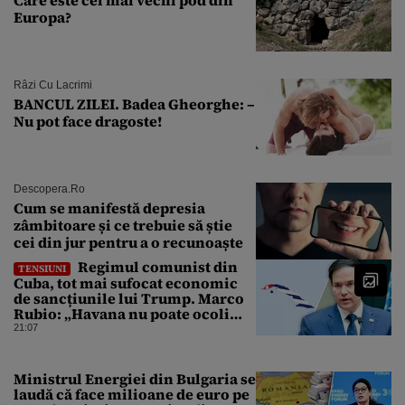
Care este cel mai vechi pod din
Europa?
Râzi Cu Lacrimi
BANCUL ZILEI. Badea Gheorghe: –
Nu pot face dragoste!
Descopera.ro
Cum se manifestă depresia
zâmbitoare și ce trebuie să știe
cei din jur pentru a o recunoaște
Regimul comunist din
TENSIUNI
Cuba, tot mai sufocat economic
de sancțiunile lui Trump. Marco
Rubio: „Havana nu poate ocoli
sancțiunile prin mimat reforme”
21:07
Ministrul Energiei din Bulgaria se
laudă că face milioane de euro pe