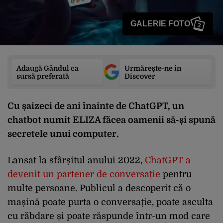
GALERIE FOTO
3
Adaugă Gândul ca
Urmărește-ne în
sursă preferată
Discover
Cu șaizeci de ani înainte de ChatGPT, un
chatbot numit ELIZA făcea oamenii să-și spună
secretele unui computer.
Lansat la sfârșitul anului 2022,
ChatGPT a
devenit un partener de conversație
pentru
multe persoane. Publicul a descoperit că o
mașină poate purta o conversație, poate asculta
cu răbdare și poate răspunde într-un mod care