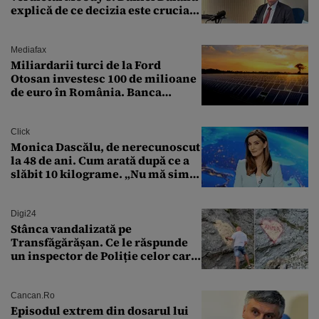
explică de ce decizia este crucială
pentru economia României
Mediafax
Miliardarii turci de la Ford
Otosan investesc 100 de milioane
de euro în România. Banca
Transilvania le acordă o
finanțare uriașă
Click
Monica Dascălu, de nerecunoscut
la 48 de ani. Cum arată după ce a
slăbit 10 kilograme. „Nu mă simt
bine în această perioadă”
Digi24
Stânca vandalizată pe
Transfăgărășan. Ce le răspunde
un inspector de Poliție celor care
întreabă: „Dar ce a făcut?”
Cancan.ro
Episodul extrem din dosarul lui