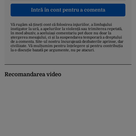
Intră în cont pentru a comenta
Vă rugăm să țineți cont că folosirea injuriilor, a limbajului
instigator la ură, a apelurilor la violență sau trimiterea repetată,
în mod abuziv, a aceluiași comentariu pot duce nu doar la
ștergerea mesajului, ci și la suspendarea temporară a dreptului
de a comenta. Site-ul nostru încurajează dezbaterile aprinse, dar
civilizate. Vă mulțumim pentru înțelegere și pentru contribuția
la o discuție bazată pe argumente, nu pe atacuri.
Recomandarea video