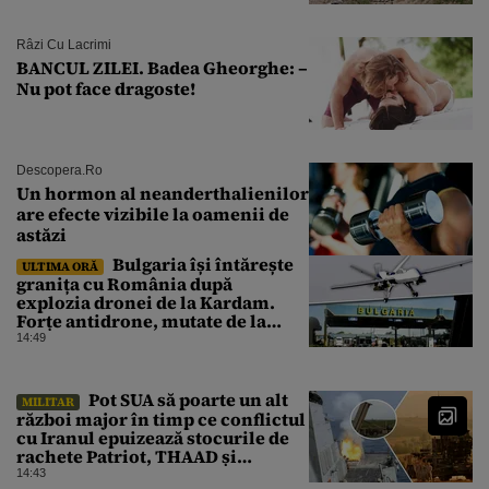
Râzi Cu Lacrimi
BANCUL ZILEI. Badea Gheorghe: –
Nu pot face dragoste!
Descopera.ro
Un hormon al neanderthalienilor
are efecte vizibile la oamenii de
astăzi
Bulgaria își întărește
ULTIMA ORĂ
granița cu România după
explozia dronei de la Kardam.
Forțe antidrone, mutate de la
frontiera cu Turcia
14:49
Pot SUA să poarte un alt
MILITAR
război major în timp ce conflictul
cu Iranul epuizează stocurile de
rachete Patriot, THAAD și
Tomahawk?
14:43