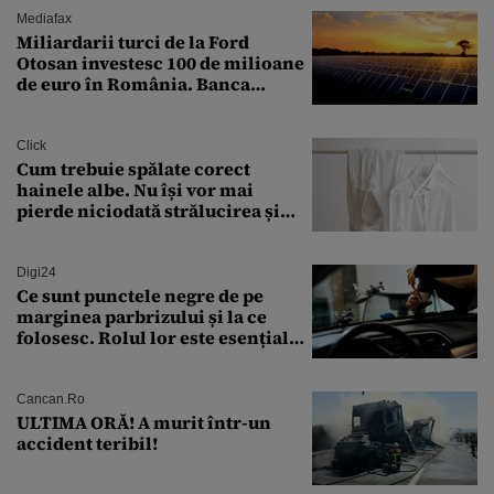
Mediafax
Miliardarii turci de la Ford
Otosan investesc 100 de milioane
de euro în România. Banca
Transilvania le acordă o
finanțare uriașă
Click
Cum trebuie spălate corect
hainele albe. Nu își vor mai
pierde niciodată strălucirea și
culoarea intensă
Digi24
Ce sunt punctele negre de pe
marginea parbrizului și la ce
folosesc. Rolul lor este esențial
pentru siguranța mașinii
Cancan.ro
ULTIMA ORĂ! A murit într-un
accident teribil!