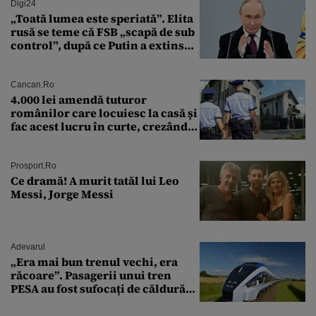
Digi24
„Toată lumea este speriată”. Elita
rusă se teme că FSB „scapă de sub
control”, după ce Putin a extins
puterea serviciului
Cancan.ro
4.000 lei amendă tuturor
românilor care locuiesc la casă și
fac acest lucru în curte, crezând
că nu îi vede nimeni
Prosport.ro
Ce dramă! A murit tatăl lui Leo
Messi, Jorge Messi
Adevarul
„Era mai bun trenul vechi, era
răcoare”. Pasagerii unui tren
PESA au fost sufocați de căldură
pe ruta București-Constanța