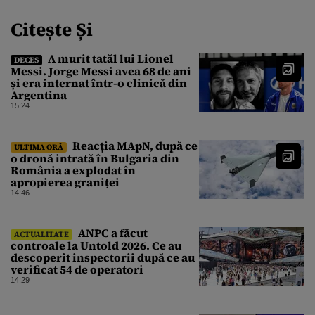
Citește Și
A murit tatăl lui Lionel
DECES
Messi. Jorge Messi avea 68 de ani
și era internat într-o clinică din
Argentina
15:24
Reacția MApN, după ce
ULTIMA ORĂ
o dronă intrată în Bulgaria din
România a explodat în
apropierea graniței
14:46
ANPC a făcut
ACTUALITATE
controale la Untold 2026. Ce au
descoperit inspectorii după ce au
verificat 54 de operatori
14:29