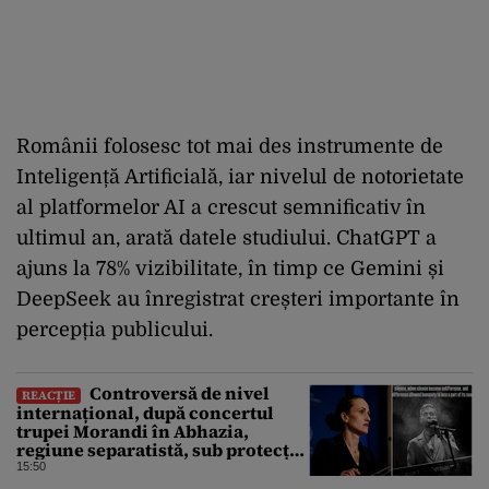
Românii folosesc tot mai des instrumente de
Inteligență Artificială, iar nivelul de notorietate
al platformelor AI a crescut semnificativ în
ultimul an, arată datele studiului. ChatGPT a
ajuns la 78% vizibilitate, în timp ce Gemini și
DeepSeek au înregistrat creșteri importante în
percepția publicului.
Controversă de nivel
REACȚIE
internațional, după concertul
trupei Morandi în Abhazia,
regiune separatistă, sub protecția
Rusiei
15:50