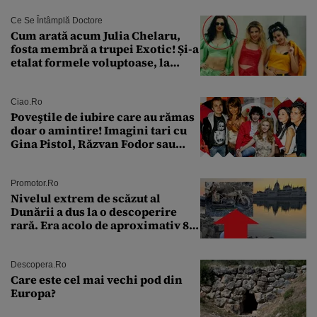
Ce Se Întâmplă Doctore
Cum arată acum Julia Chelaru,
fosta membră a trupei Exotic! Și-a
etalat formele voluptoase, la
aproape 50 de ani
Ciao.ro
Poveştile de iubire care au rămas
doar o amintire! Imagini tari cu
Gina Pistol, Răzvan Fodor sau
Andra Măruţă şi foştii parteneri
Promotor.ro
Nivelul extrem de scăzut al
Dunării a dus la o descoperire
rară. Era acolo de aproximativ 80
de ani
Descopera.ro
Care este cel mai vechi pod din
Europa?