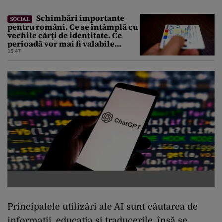
Schimbări importante
SOCIAL
pentru români. Ce se întâmplă cu
vechile cărți de identitate. Ce
perioadă vor mai fi valabile
buletinele clasice
15:47
Principalele utilizări ale AI sunt căutarea de
informații, educația și traducerile, însă se