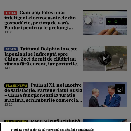
Cum poți folosi mai
UTILE
inteligent electrocasnicele din
gospodărie, pe timp de vară.
Ponturi pentru a le prelungi
durata de viață
14:38
Taifunul Dolphin lovește
VIDEO
Japonia și se îndreaptă spre
China. Zeci de mii de clădiri au
rămas fără curent, iar porturile
au fost închise
14:18
Putin și Xi, noi motive
FLASH NEWS
de satisfacție. Parteneriatul Rusia
– China funcționează la turație
maximă, schimburile comerciale
ating niveluri record
13:28
Radu Miruţă schimbă
FLASH NEWS
conducerile de la CNAIR, CNIR,
Nouă ne pasă ca datele tale personale să rămână confidențiale