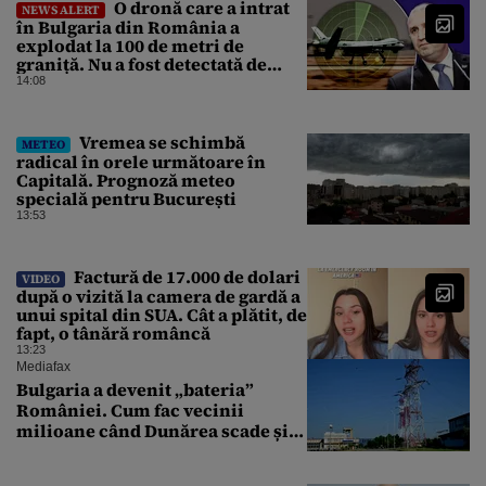
O dronă care a intrat
NEWS ALERT
în Bulgaria din România a
explodat la 100 de metri de
graniță. Nu a fost detectată de
radare. Reacția MApN
14:08
Vremea se schimbă
METEO
radical în orele următoare în
Capitală. Prognoză meteo
specială pentru București
13:53
Factură de 17.000 de dolari
VIDEO
după o vizită la camera de gardă a
unui spital din SUA. Cât a plătit, de
fapt, o tânără româncă
13:23
Mediafax
Bulgaria a devenit „bateria”
României. Cum fac vecinii
milioane când Dunărea scade și
Cernavodă produce puțin