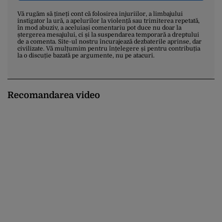
Vă rugăm să țineți cont că folosirea injuriilor, a limbajului
instigator la ură, a apelurilor la violență sau trimiterea repetată,
în mod abuziv, a aceluiași comentariu pot duce nu doar la
ștergerea mesajului, ci și la suspendarea temporară a dreptului
de a comenta. Site-ul nostru încurajează dezbaterile aprinse, dar
civilizate. Vă mulțumim pentru înțelegere și pentru contribuția
la o discuție bazată pe argumente, nu pe atacuri.
Recomandarea video