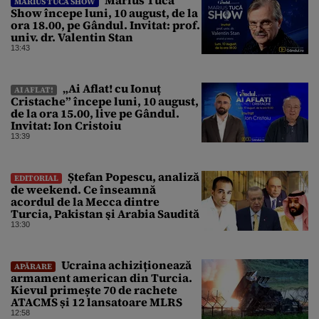
MARIUS TUCĂ SHOW
Show începe luni, 10 august, de la
ora 18.00, pe Gândul. Invitat: prof.
univ. dr. Valentin Stan
13:43
„Ai Aflat! cu Ionuț
AI AFLAT!
Cristache” începe luni, 10 august,
de la ora 15.00, live pe Gândul.
Invitat: Ion Cristoiu
13:39
Ștefan Popescu, analiză
EDITORIAL
de weekend. Ce înseamnă
acordul de la Mecca dintre
Turcia, Pakistan şi Arabia Saudită
13:30
Ucraina achiziționează
APĂRARE
armament american din Turcia.
Kievul primește 70 de rachete
ATACMS și 12 lansatoare MLRS
12:58