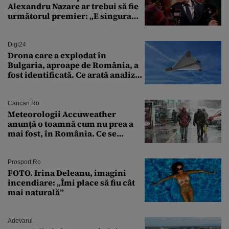
Alexandru Nazare ar trebui să fie
următorul premier: „E singura
soluție”
Digi24
Drona care a explodat în
Bulgaria, aproape de România, a
fost identificată. Ce arată analiza
preliminară a epavei
Cancan.ro
Meteorologii Accuweather
anunță o toamnă cum nu prea a
mai fost, în România. Ce se
întâmplă în septembrie,
octombrie și noiembrie 2026, în
București. Pe ce dată ninge
Prosport.ro
FOTO. Irina Deleanu, imagini
incendiare: „Îmi place să fiu cât
mai naturală”
Adevarul