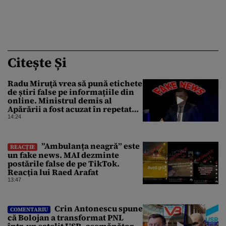
Citește Și
Radu Miruţă vrea să pună etichete
de știri false pe informațiile din
online. Ministrul demis al
Apărării a fost acuzat în repetate
rânduri că răspândeşte el însuși
14:24
dezinformări. Gândul trece în
revistă derapajele oficialului
”Ambulanța neagră” este
REACȚIE
un fake news. MAI dezminte
postările false de pe TikTok.
Reacția lui Raed Arafat
13:47
Crin Antonescu spune
COMENTARIU
că Bolojan a transformat PNL
într-un satelit USR, asemănător