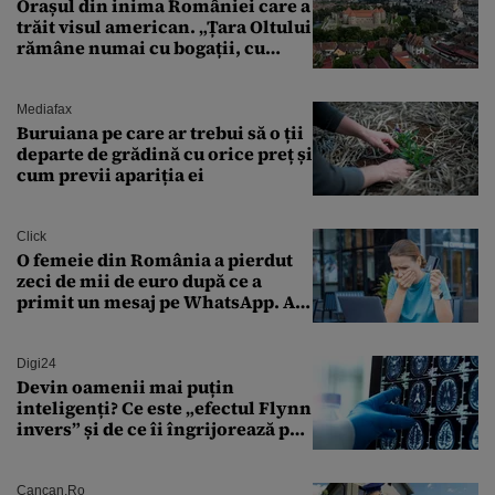
Orașul din inima României care a
trăit visul american. „Țara Oltului
rămâne numai cu bogații, cu
babele, cu moșnegii și cu
sărăntocii”
Mediafax
Buruiana pe care ar trebui să o ții
departe de grădină cu orice preț și
cum previi apariția ei
Click
O femeie din România a pierdut
zeci de mii de euro după ce a
primit un mesaj pe WhatsApp. A
crezut că va moșteni 175.000 de
euro din Franța
Digi24
Devin oamenii mai puțin
inteligenți? Ce este „efectul Flynn
invers” și de ce îi îngrijorează pe
cercetători
Cancan.ro