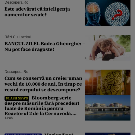
Descopera.ro
Este adevărat că inteligența
oamenilor scade?
Râzi Cu Lacrimi
BANCUL ZILEI. Badea Gheorghe: –
Nu pot face dragoste!
Descopera.ro
Cum se conservă un creier uman
vechi de 10.000 de ani, în timp ce
restul corpului se descompune?
Bloomberg scrie
FLASH NEWS
despre măsurile fără precedent
luate de România pentru
Reactorul 2 de la Cernavodă.
Operațiunea a mai câștigat nouă
14:08
zile
Marius Tucă