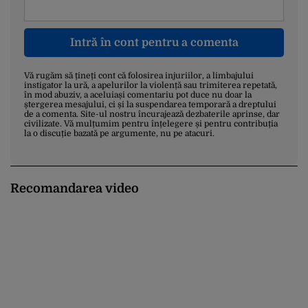
Intră în cont pentru a comenta
Vă rugăm să țineți cont că folosirea injuriilor, a limbajului
instigator la ură, a apelurilor la violență sau trimiterea repetată,
în mod abuziv, a aceluiași comentariu pot duce nu doar la
ștergerea mesajului, ci și la suspendarea temporară a dreptului
de a comenta. Site-ul nostru încurajează dezbaterile aprinse, dar
civilizate. Vă mulțumim pentru înțelegere și pentru contribuția
la o discuție bazată pe argumente, nu pe atacuri.
Recomandarea video