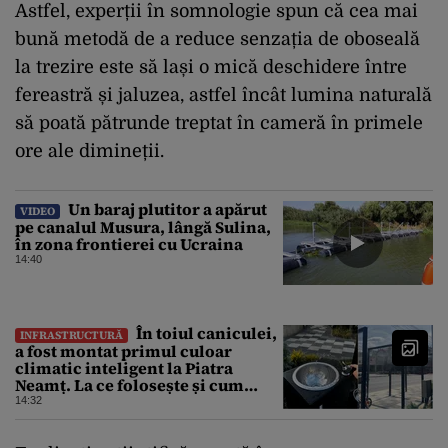
Astfel, experții în somnologie spun că cea mai
bună metodă de a reduce senzația de oboseală
la trezire este să lași o mică deschidere între
fereastră și jaluzea, astfel încât lumina naturală
să poată pătrunde treptat în cameră în primele
ore ale dimineții.
Un baraj plutitor a apărut
VIDEO
pe canalul Musura, lângă Sulina,
în zona frontierei cu Ucraina
14:40
În toiul caniculei,
INFRASTRUCTURĂ
a fost montat primul culoar
climatic inteligent la Piatra
Neamț. La ce folosește și cum
arată
14:32