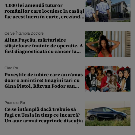
4.000 lei amendă tuturor
românilor care locuiesc la casă și
fac acest lucru în curte, crezând
că nu îi vede nimeni
Ce Se Întâmplă Doctore
Alina Pușcău, mărturisire
sfâșietoare înainte de operație. A
fost diagnosticată cu cancer la
sân în metastază: „Este singurul
tratament care o să mă ajute să
îmi salvez viața”
Ciao.ro
Poveştile de iubire care au rămas
doar o amintire! Imagini tari cu
Gina Pistol, Răzvan Fodor sau
Andra Măruţă şi foştii parteneri
Promotor.ro
Ce se întâmplă dacă trebuie să
fugi cu Tesla în timp ce încarcă?
Un atac armat reaprinde discuția