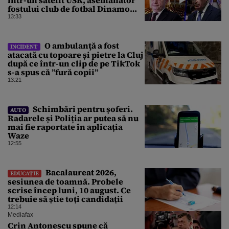
fostului club de fotbal Dinamo
Victoria, care a aparținut Miliției
13:33
O ambulanţă a fost
INCIDENT
atacată cu topoare și pietre la Cluj
după ce într-un clip de pe TikTok
s-a spus că ”fură copii”
13:21
Schimbări pentru șoferi.
AUTO
Radarele și Poliția ar putea să nu
mai fie raportate în aplicația
Waze
12:55
Bacalaureat 2026,
EDUCAȚIE
sesiunea de toamnă. Probele
scrise încep luni, 10 august. Ce
trebuie să știe toți candidații
12:14
Mediafax
Crin Antonescu spune că