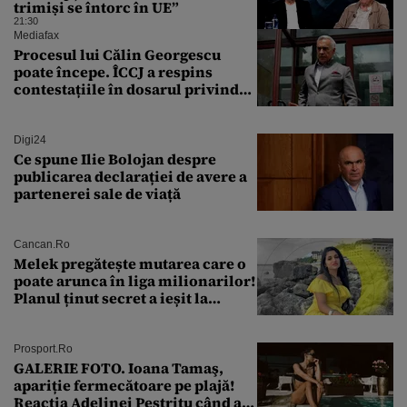
trimiși se întorc în UE”
21:30
Mediafax
Procesul lui Călin Georgescu
poate începe. ÎCCJ a respins
contestațiile în dosarul privind
lovitura de stat
Digi24
Ce spune Ilie Bolojan despre
publicarea declarației de avere a
partenerei sale de viață
Cancan.ro
Melek pregătește mutarea care o
poate arunca în liga milionarilor!
Planul ținut secret a ieșit la
lumină
Prosport.ro
GALERIE FOTO. Ioana Tamaş,
apariție fermecătoare pe plajă!
Reacția Adelinei Pestrițu când a