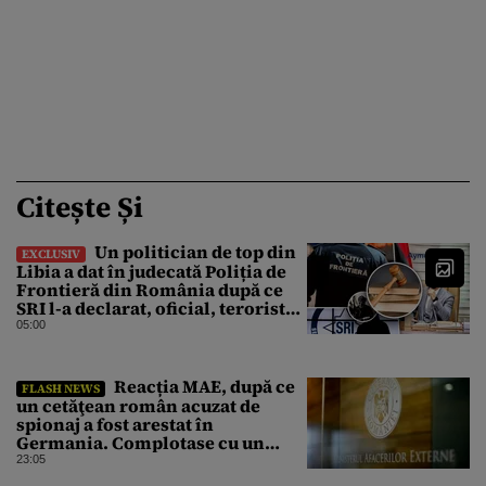
Citește Și
Un politician de top din
EXCLUSIV
Libia a dat în judecată Poliția de
Frontieră din România după ce
SRI l-a declarat, oficial, terorist
ISIS
05:00
Reacția MAE, după ce
FLASH NEWS
un cetăţean român acuzat de
spionaj a fost arestat în
Germania. Complotase cu un
ucrainean ca să asasineze un
23:05
producător de drone