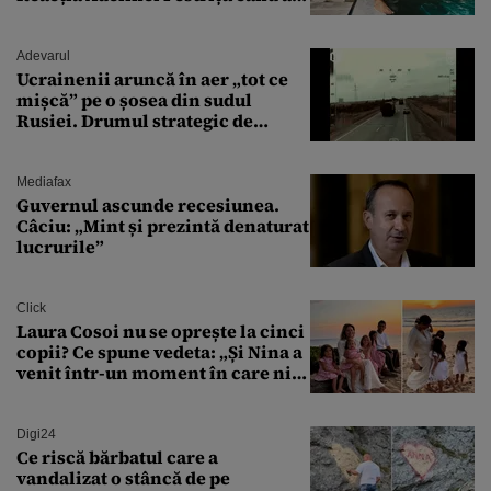
văzut-o
Adevarul
Ucrainenii aruncă în aer „tot ce
mișcă” pe o șosea din sudul
Rusiei. Drumul strategic de
aprovizionare către Crimeea este
controlat complet
Mediafax
Guvernul ascunde recesiunea.
Câciu: „Mint și prezintă denaturat
lucrurile”
Click
Laura Cosoi nu se oprește la cinci
copii? Ce spune vedeta: „Și Nina a
venit într-un moment în care nici
măcar nu mai discutam”
Digi24
Ce riscă bărbatul care a
vandalizat o stâncă de pe