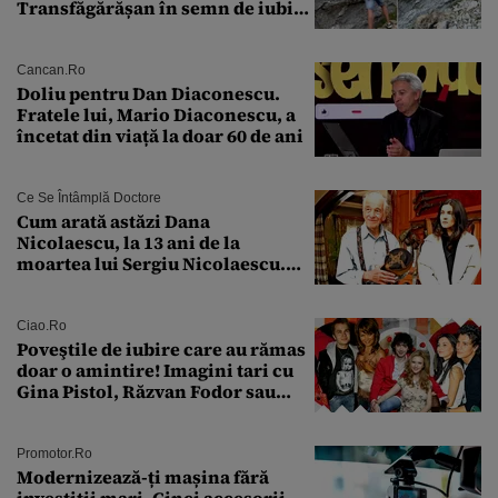
Transfăgărășan în semn de iubire
față de „Anna”
Cancan.ro
Doliu pentru Dan Diaconescu.
Fratele lui, Mario Diaconescu, a
încetat din viață la doar 60 de ani
Ce Se Întâmplă Doctore
Cum arată astăzi Dana
Nicolaescu, la 13 ani de la
moartea lui Sergiu Nicolaescu.
Transformarea care i-a surprins
pe toți
Ciao.ro
Poveştile de iubire care au rămas
doar o amintire! Imagini tari cu
Gina Pistol, Răzvan Fodor sau
Andra Măruţă şi foştii parteneri
Promotor.ro
Modernizează-ți mașina fără
investiții mari. Cinci accesorii