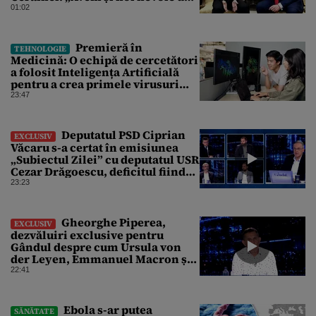
rachete”
01:02
Premieră în
TEHNOLOGIE
Medicină: O echipă de cercetători
a folosit Inteligența Artificială
pentru a crea primele virusuri
sintetice la tratarea de E.coli
23:47
Deputatul PSD Ciprian
EXCLUSIV
Văcaru s-a certat în emisiunea
„Subiectul Zilei” cu deputatul USR
Cezar Drăgoescu, deficitul fiind
motivul scandalului
23:23
Gheorghe Piperea,
EXCLUSIV
dezvăluiri exclusive pentru
Gândul despre cum Ursula von
der Leyen, Emmanuel Macron și
Zelenski plănuiesc pe Signal să îl
22:41
pună „la respect” pe Trump
Ebola s-ar putea
SĂNĂTATE