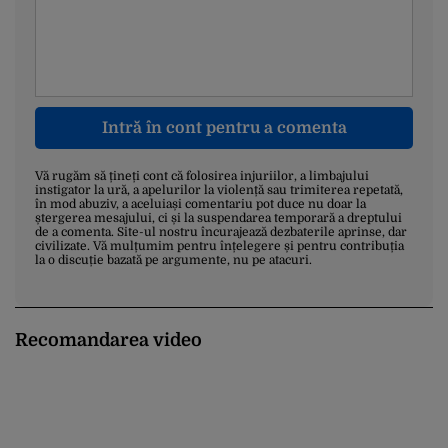
Intră în cont pentru a comenta
Vă rugăm să țineți cont că folosirea injuriilor, a limbajului
instigator la ură, a apelurilor la violență sau trimiterea repetată,
în mod abuziv, a aceluiași comentariu pot duce nu doar la
ștergerea mesajului, ci și la suspendarea temporară a dreptului
de a comenta. Site-ul nostru încurajează dezbaterile aprinse, dar
civilizate. Vă mulțumim pentru înțelegere și pentru contribuția
la o discuție bazată pe argumente, nu pe atacuri.
Recomandarea video