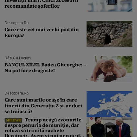
recomandate șoferilor
Descopera.ro
Care este cel mai vechi pod din
Europa?
Râzi Cu Lacrimi
BANCUL ZILEI. Badea Gheorghe: –
Nu pot face dragoste!
Descopera.ro
Care sunt marile orașe în care
tinerii din Generația Z și-ar dori
să trăiască?
Trump neagă zvonurile
MILITAR
despre penuria de muniție, dar
refuză să trimită rachete
Ucrainei: „Avem și noi nevoie de