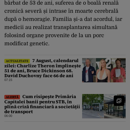
bărbat de 53 de ani, suferea de o boală renală
cronică severă și intrase în moarte cerebrală
după o hemoragie. Familia și-a dat acordul, iar
medicii au realizat transplantarea simultană
folosind organe provenite de la un porc
modificat genetic.
7 August, calendarul
ACTUALITATE
zilei: Charlize Theron împlinește
51 de ani, Bruce Dickinson 68.
David Duchovny face 66 de ani
07:15
Cum risipește Primăria
ALERTĂ
Capitalei banii pentru STB, în
plină criză financiară a societății
de transport
06:00