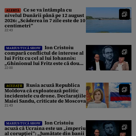
Ce se va întâmpla cu
ALERTĂ
nivelul Dunării până pe 12 august
2026: „Scăderea în 7 zile este de 10
centimetri”
22:43
Ion Cristoiu
MARIUS TUCĂ SHOW
compară conflictul de interese al
lui Fritz cu cel al lui Iohannis:
„Ghinionul lui Fritz este că două
instanțe l-au declarat
22:00
incompatibil”
Rusia acuză Republica
ACUZAȚII
Moldova că exploatează politic
incidentele cu drone. Declarațiile
Maiei Sandu, criticate de Moscova
21:43
Ion Cristoiu
MARIUS TUCĂ SHOW
acuză că Ucraina este un „imperiu
al corupției”: „Jumătate din banii