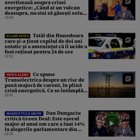
avertizează asupra crizei
energetice: „Când ai un vulcan
deasupra, nu stai să găsești soluții
cu leucoplast”
23:00
Tatăl din Hunedoara
FLASH NEWS
care și-a ținut copilul de doi ani
ostatic și a amenințat că îl ucide a
fost reținut pentru 24 de ore
22:52
Ce spune
NEWS ALERT
Transelectrica despre un risc de
pană majoră de curent, în plină
criză energetică. Ce se întâmplă
cu Sistemul Electroenergetic
22:51
Național
Dan Dungaciu
MARIUS TUCĂ SHOW
critică Green Deal: Este eșecul
major al unui om care a luat 14%
la alegerile parlamentare din
Olanda
22:25