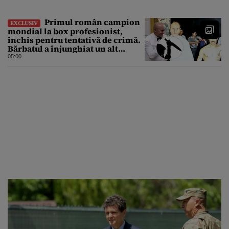
așa”
Primul român campion
EXCLUSIV
mondial la box profesionist,
închis pentru tentativă de crimă.
Bărbatul a înjunghiat un alt
interlop periculos
05:00