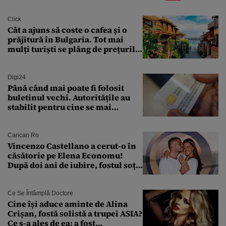
Click
Cât a ajuns să coste o cafea și o
prăjitură în Bulgaria. Tot mai
mulți turiști se plâng de prețurile
ridicate
Digi24
Până când mai poate fi folosit
buletinul vechi. Autoritățile au
stabilit pentru cine se mai
eliberează cartea de identitate
model 1997
Cancan.ro
Vincenzo Castellano a cerut-o în
căsătorie pe Elena Economu!
După doi ani de iubire, fostul soț
al Antoniei se pregătește de nuntă
Ce Se Întâmplă Doctore
Cine își aduce aminte de Alina
Crișan, fostă solistă a trupei ASIA?
Ce s-a ales de ea: a fost