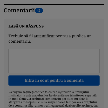
Comentarii
0
LASĂ UN RĂSPUNS
Trebuie să fii
autentificat
pentru a publica un
comentariu.
Intră în cont pentru a comenta
Vă rugăm să țineți cont că folosirea injuriilor, a limbajului
instigator la ură, a apelurilor la violență sau trimiterea repetată,
în mod abuziv, a aceluiași comentariu pot duce nu doar la
ștergerea mesajului, ci și la suspendarea temporară a dreptului
de a comenta. Site-ul nostru încurajează dezbaterile aprinse, dar