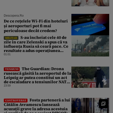
Descopera.ro
De ce rețelele Wi-Fi din hoteluri
și aeroporturi pot fi mai
periculoase decât credem?
S-au încheiat cele 40 de
MILITAR
zile în care Zelenski a spus că va
influența Rusia să ceară pace. Ce
rezultate a adus operațiunea
Kievului
01:01
The Guardian: Drona
TENSIUNI
rusească găsită la aeroportul de la
Leipzig ar putea constitui un act
de escaladare a tensiunilor NATO-
Rusia
23:59
Fosta parteneră a lui
CONTROVERSĂ
Cătălin Avramescu lansează
acuzații grave la adresa acestuia