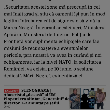
„Securitatea acestei zone mă preocupă în cel
mai înalt grad şi ştiu că oamenii îşi pun în mod
legitim întrebarea cât de sigur este să vină la
Marea Neagră. În cursul acestei veri, Ministerul
Apărării, Ministerul de Interne, Poliţia de
Frontieră vor suplimenta echipajele care fac
misiuni de recunoaştere a eventualelor
pericole, ţara noastră va avea în curând şi noi
echipamente, iar la nivel NATO, la solicitarea
României, va exista, pe 10 iunie, o sesiune
dedicată Mării Negre”, evidențiază el.
STENOGRAME |
EXCLUSIV
Afaceristul „de casă” al UM
Plopeni era alintat „Generalul” de
director. L-a anunțat pe șeful
uzinei că i-a adus „subțireanu,
06:00