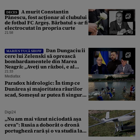
A murit Constantin
DECES
Pănescu, fost acționar al clubului
de fotbal FC Argeș. Bărbatul s-ar fi
electrocutat în propria curte
21:58
Dan Dungaciu îi
MARIUS TUCĂ SHOW
cere lui Zelenski să oprească
bombardamentele din Marea
Neagră: „Aveți un război, e al
vostru, dar lăsați restul să
21:33
circule”
Mediafax
Paradox hidrologic: În timp ce
Dunărea și majoritatea râurilor
scad, Someșul ar putea fi singurul
mare râu cu debite în creștere
Digi24
„Nu am mai văzut niciodată așa
ceva”: Rusia a doborât o dronă
portugheză rară și o va studia la
un institut de cercetare