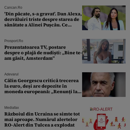
Cancan.ro
'Din păcate, s-a gravat'. Dan Alexa,
dezvăluiri triste despre starea de
sănătate a Alinei Pușcău. Ce
discuție au avut cu două zile în
urmă
Prosport.ro
Prezentatoarea TV, postare
despre o plajă de nudiști: „Bine te-
am găsit, Amsterdam”
Adevarul
Călin Georgescu critică trecerea
la euro, deși are depozite în
moneda europeană: „Renunți la
leu, renunți la suveranitate”
Mediafax
Războiul din Ucraina se simte tot
mai aproape. Numărul alertelor
RO-Alert din Tulcea a explodat