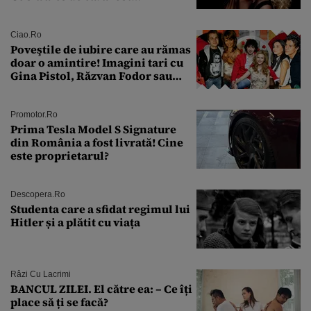
condamnată la închisoare cu
suspendare. Ce acuzații i se aduc
Ciao.ro
Poveştile de iubire care au rămas
doar o amintire! Imagini tari cu
Gina Pistol, Răzvan Fodor sau
Andra Măruţă şi foştii parteneri
Promotor.ro
Prima Tesla Model S Signature
din România a fost livrată! Cine
este proprietarul?
Descopera.ro
Studenta care a sfidat regimul lui
Hitler și a plătit cu viața
Râzi Cu Lacrimi
BANCUL ZILEI. El către ea: – Ce îți
place să ți se facă?